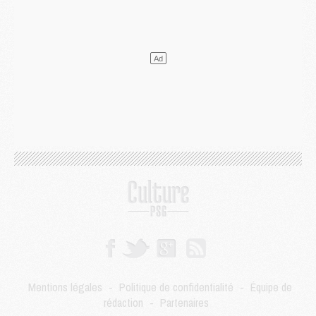
Match
- Un hommage prévu lors de Brest/PSG
Mercato
- Le PSG et le Barça ont rendez-vous pour Ferran Torres
Mercato
- Guéla Doué dans les listes du PSG
Mercato
- Le transfert de Mika Godts au PSG en bonne voie
VENDREDI 31 JUILLET
Match
- Un diffuseur annoncé pour les deux premiers matchs amicaux du PSG
Mercato
- Le transfert d'Akliouche au PSG bouclé, le montant se précise
Club
- Un retour majeur dans le groupe du PSG
Club
- [MAJ] Ndjantou et deux jeunes du PSG annoncés dans un tournoi U21
Mercato
- L'étonnante piste Suzuki confirmée et onéreuse
JEUDI 30 JUILLET
Sélections
- Ancelotti fait le ménage au Brésil mais veut garder Marquinhos
Mercato
- Le statu quo du milieu du PSG se précise
Club
- Le PSG plutôt que la FIFA pour Al-Khelaïfi, poussé par l'UEFA ?
Mercato
- Le PSG presserait Ferran Torres de se décider, deux pistes de secours
Club
- Déguisements, shopping, double scouting, Luis Campos dévoile ses méthodes
Mentions légales
-
Politique de confidentialité
-
Équipe de
Mercato
- Kroupi retiré du mercato
rédaction
-
Partenaires
Mercato
- Enfin une avancée dans le transfert d'Akliouche