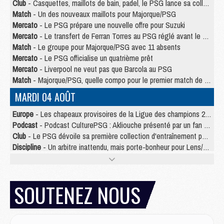
Club
- Casquettes, maillots de bain, padel, le PSG lance sa collection été
Match
- Un des nouveaux maillots pour Majorque/PSG
Mercato
- Le PSG prépare une nouvelle offre pour Suzuki
Mercato
- Le transfert de Ferran Torres au PSG réglé avant le 12 août ?
Match
- Le groupe pour Majorque/PSG avec 11 absents
Mercato
- Le PSG officialise un quatrième prêt
Mercato
- Liverpool ne veut pas que Barcola au PSG
Match
- Majorque/PSG, quelle compo pour le premier match de la saison 2026/27 ?
MARDI 04 AOÛT
Europe
- Les chapeaux provisoires de la Ligue des champions 2026/27
Podcast
- Podcast CulturePSG : Akliouche présenté par un fan de Monaco
Club
- Le PSG dévoile sa première collection d'entraînement pour 2026/2027
Discipline
- Un arbitre inattendu, mais porte-bonheur pour Lens/PSG
Match
- Majorque/PSG, sur quelle chaine et à quelle heure regarder le match ?
Mercato
- Le plan du PSG pour Suzuki et Chevalier se précise
Mercato
- Le tableau mercato du PSG (été 2026)
SOUTENEZ NOUS
Mercato
- L'Ajax refuse la première offre du PSG pour Godts
Mercato
- Le PSG veut accélérer, Ferran Torres temporise
Mercato
- Liverpool encore très loin du compte pour Barcola