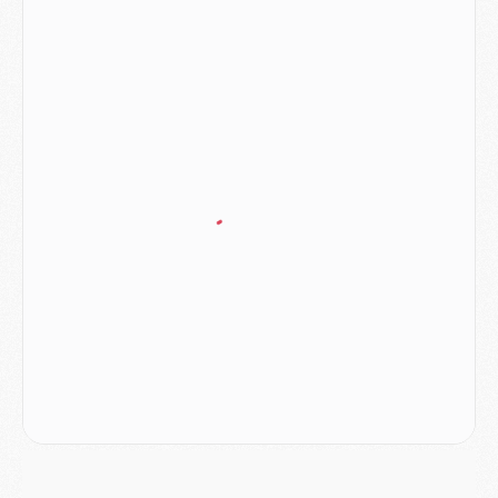
LUNDI 03 AOÛT
Match
- Podcast CulturePSG : Mercato (Godts, Suzuki, Akliouche, Barcola, etc)
Mercato
- L'Ajax attend bien plus de 45M pour Mika Godts
Club
- Quatre retours importants dans le groupe du PSG, et un plus discret
Mercato
- Ayari file en Ligue 2
Club
- Le PSG s'associe avec un géant de la tech
Mercato
- Vu d'Italie, le transfert de Suzuki au PSG est bien engagé
Mercato
- Ferran Torres ne serait pas à vendre, mais...
Europe
- Gros coup dur pour Aston Villa avant de croiser le PSG
DIMANCHE 02 AOÛT
Mercato
- Le transfert de Kolo Muani à la Juventus est officiel
Mercato
- [MAJ] Le PSG a fait une grosse offre à Parme pour Suzuki
Mercato
- Le PSG a envoyé une première offre pour Mika Godts
Club
- Après Pacho, d'autres retours en vue
Mercato
- Changement de dernière minute pour Kolo Muani
SAMEDI 01 AOÛT
Mercato
- L'agent de Mika Godts confirme un accord avec le PSG
Club
- Quels numéros de maillot pour Akliouche et Digne au PSG ?