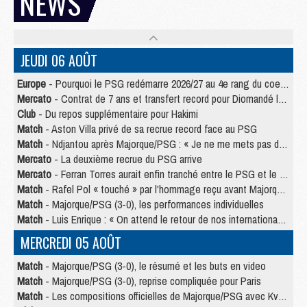
NEWS
JEUDI 06 AOÛT
Europe
- Pourquoi le PSG redémarre 2026/27 au 4e rang du coefficient UEFA
Mercato
- Contrat de 7 ans et transfert record pour Diomandé loin du PSG
Club
- Du repos supplémentaire pour Hakimi
Match
- Aston Villa privé de sa recrue record face au PSG
Match
- Ndjantou après Majorque/PSG : « Je ne me mets pas de plafond »
Mercato
- La deuxième recrue du PSG arrive
Mercato
- Ferran Torres aurait enfin tranché entre le PSG et le Barça
Match
- Rafel Pol « touché » par l'hommage reçu avant Majorque/PSG
Match
- Majorque/PSG (3-0), les performances individuelles
Match
- Luis Enrique : « On attend le retour de nos internationaux »
MERCREDI 05 AOÛT
Match
- Majorque/PSG (3-0), le résumé et les buts en video
Match
- Majorque/PSG (3-0), reprise compliquée pour Paris
Match
- Les compositions officielles de Majorque/PSG avec Kvara et de nombreux jeunes