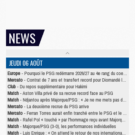
NEWS
JEUDI 06 AOÛT
Europe
- Pourquoi le PSG redémarre 2026/27 au 4e rang du coefficient UEFA
Mercato
- Contrat de 7 ans et transfert record pour Diomandé loin du PSG
Club
- Du repos supplémentaire pour Hakimi
Match
- Aston Villa privé de sa recrue record face au PSG
Match
- Ndjantou après Majorque/PSG : « Je ne me mets pas de plafond »
Mercato
- La deuxième recrue du PSG arrive
Mercato
- Ferran Torres aurait enfin tranché entre le PSG et le Barça
Match
- Rafel Pol « touché » par l'hommage reçu avant Majorque/PSG
Match
- Majorque/PSG (3-0), les performances individuelles
Match
- Luis Enrique : « On attend le retour de nos internationaux »