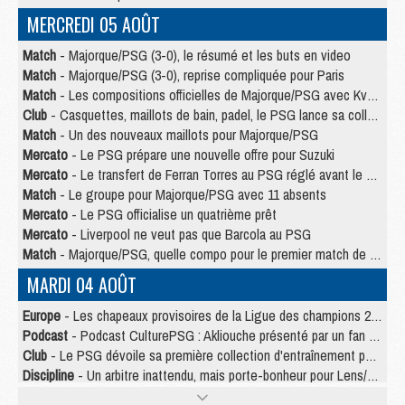
MERCREDI 05 AOÛT
Match
- Majorque/PSG (3-0), le résumé et les buts en video
Match
- Majorque/PSG (3-0), reprise compliquée pour Paris
Match
- Les compositions officielles de Majorque/PSG avec Kvara et de nombreux jeunes
Club
- Casquettes, maillots de bain, padel, le PSG lance sa collection été
Match
- Un des nouveaux maillots pour Majorque/PSG
Mercato
- Le PSG prépare une nouvelle offre pour Suzuki
Mercato
- Le transfert de Ferran Torres au PSG réglé avant le 12 août ?
Match
- Le groupe pour Majorque/PSG avec 11 absents
Mercato
- Le PSG officialise un quatrième prêt
Mercato
- Liverpool ne veut pas que Barcola au PSG
Match
- Majorque/PSG, quelle compo pour le premier match de la saison 2026/27 ?
MARDI 04 AOÛT
Europe
- Les chapeaux provisoires de la Ligue des champions 2026/27
Podcast
- Podcast CulturePSG : Akliouche présenté par un fan de Monaco
Club
- Le PSG dévoile sa première collection d'entraînement pour 2026/2027
Discipline
- Un arbitre inattendu, mais porte-bonheur pour Lens/PSG
Match
- Majorque/PSG, sur quelle chaine et à quelle heure regarder le match ?