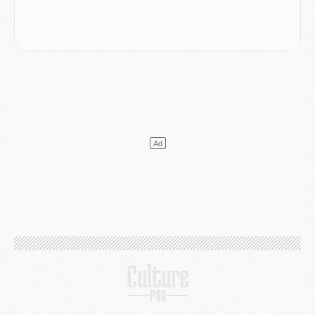
Club
- Après Pacho, d'autres retours en vue
Mercato
- Changement de dernière minute pour Kolo Muani
SAMEDI 01 AOÛT
Mercato
- L'agent de Mika Godts confirme un accord avec le PSG
Club
- Quels numéros de maillot pour Akliouche et Digne au PSG ?
Match
- Un hommage prévu lors de Brest/PSG
Mercato
- Le PSG et le Barça ont rendez-vous pour Ferran Torres
Mercato
- Guéla Doué dans les listes du PSG
Mercato
- Le transfert de Mika Godts au PSG en bonne voie
VENDREDI 31 JUILLET
Match
- Un diffuseur annoncé pour les deux premiers matchs amicaux du PSG
Mercato
- Le transfert d'Akliouche au PSG bouclé, le montant se précise
Club
- Un retour majeur dans le groupe du PSG
Club
- [MAJ] Ndjantou et deux jeunes du PSG annoncés dans un tournoi U21
Mercato
- L'étonnante piste Suzuki confirmée et onéreuse
JEUDI 30 JUILLET
Sélections
- Ancelotti fait le ménage au Brésil mais veut garder Marquinhos