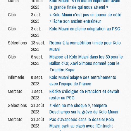
Match
10 déc.
Kolo Muani : « Un match important avant
2023
la grande finale qui nous attend »
Club
3 oct.
« Kolo Muani n'est pas un joueur de côté
2023
» lâche son ancien entraîneur
Club
3 oct.
Kolo Muani en pleine adaptation au PSG
2023
Sélections
13 sept.
Retour à la compétition timide pour Kolo
2023
Muani
Club
6 sept.
Mbappé et Kolo Muani dans les 30 pour le
2023
Ballon d'Or, Xavi Simons nommé pour le
Trophée Kopa
Infirmerie
6 sept.
Kolo Muani adapte ses entraînements
2023
avec l'équipe de France
Mercato
1 sept.
Ekitike s’éloigne de Francfort et devrait
2023
rester au PSG
Sélections
31 août
« Rien ne me choque », tempère
2023
Deschamps sur la grève de Kolo Muani
Mercato
31 août
Pas d'avancées dans le dossier Kolo
2023
Muani, parti au clash avec l'Eintracht