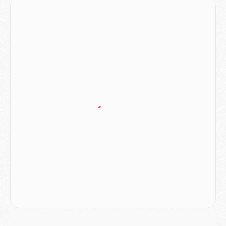
MARDI 04 AOÛT
Europe
- Les chapeaux provisoires de la Ligue des champions 2026/27
Podcast
- Podcast CulturePSG : Akliouche présenté par un fan de Monaco
Club
- Le PSG dévoile sa première collection d'entraînement pour 2026/2027
Discipline
- Un arbitre inattendu, mais porte-bonheur pour Lens/PSG
Match
- Majorque/PSG, sur quelle chaine et à quelle heure regarder le match ?
Mercato
- Le plan du PSG pour Suzuki et Chevalier se précise
Mercato
- L'Ajax refuse la première offre du PSG pour Godts
Mercato
- Le PSG veut accélérer, Ferran Torres temporise
Mercato
- Liverpool encore très loin du compte pour Barcola
LUNDI 03 AOÛT
Match
- Podcast CulturePSG : Mercato (Godts, Suzuki, Akliouche, Barcola, etc)
Mercato
- L'Ajax attend bien plus de 45M pour Mika Godts
Club
- Quatre retours importants dans le groupe du PSG, et un plus discret
Mercato
- Ayari file en Ligue 2
Club
- Le PSG s'associe avec un géant de la tech
Mercato
- Vu d'Italie, le transfert de Suzuki au PSG est bien engagé
Mercato
- Ferran Torres ne serait pas à vendre, mais...