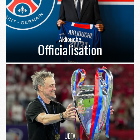
Akliouche
Officialisation
UEFA