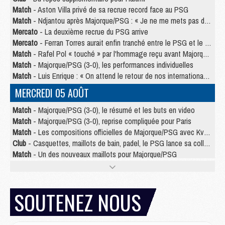
Match
- Aston Villa privé de sa recrue record face au PSG
Match
- Ndjantou après Majorque/PSG : « Je ne me mets pas de plafond »
Mercato
- La deuxième recrue du PSG arrive
Mercato
- Ferran Torres aurait enfin tranché entre le PSG et le Barça
Match
- Rafel Pol « touché » par l'hommage reçu avant Majorque/PSG
Match
- Majorque/PSG (3-0), les performances individuelles
Match
- Luis Enrique : « On attend le retour de nos internationaux »
MERCREDI 05 AOÛT
Match
- Majorque/PSG (3-0), le résumé et les buts en video
Match
- Majorque/PSG (3-0), reprise compliquée pour Paris
Match
- Les compositions officielles de Majorque/PSG avec Kvara et de nombreux jeunes
Club
- Casquettes, maillots de bain, padel, le PSG lance sa collection été
Match
- Un des nouveaux maillots pour Majorque/PSG
Mercato
- Le PSG prépare une nouvelle offre pour Suzuki
Mercato
- Le transfert de Ferran Torres au PSG réglé avant le 12 août ?
Match
- Le groupe pour Majorque/PSG avec 11 absents
SOUTENEZ NOUS
Mercato
- Le PSG officialise un quatrième prêt
Mercato
- Liverpool ne veut pas que Barcola au PSG
Match
- Majorque/PSG, quelle compo pour le premier match de la saison 2026/27 ?