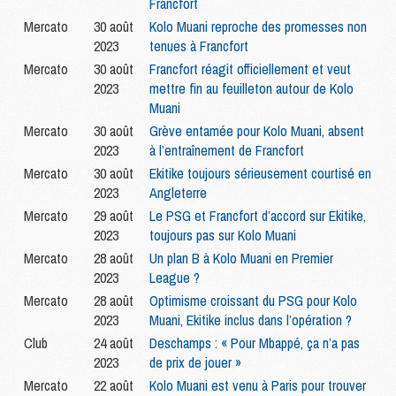
Francfort
Mercato
30 août
Kolo Muani reproche des promesses non
2023
tenues à Francfort
Mercato
30 août
Francfort réagit officiellement et veut
2023
mettre fin au feuilleton autour de Kolo
Muani
Mercato
30 août
Grève entamée pour Kolo Muani, absent
2023
à l’entraînement de Francfort
Mercato
30 août
Ekitike toujours sérieusement courtisé en
2023
Angleterre
Mercato
29 août
Le PSG et Francfort d’accord sur Ekitike,
2023
toujours pas sur Kolo Muani
Mercato
28 août
Un plan B à Kolo Muani en Premier
2023
League ?
Mercato
28 août
Optimisme croissant du PSG pour Kolo
2023
Muani, Ekitike inclus dans l’opération ?
Club
24 août
Deschamps : « Pour Mbappé, ça n’a pas
2023
de prix de jouer »
Mercato
22 août
Kolo Muani est venu à Paris pour trouver