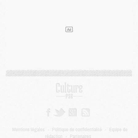
Europe
- Gros coup dur pour Aston Villa avant de croiser le PSG
DIMANCHE 02 AOÛT
Mercato
- Le transfert de Kolo Muani à la Juventus est officiel
Mercato
- [MAJ] Le PSG a fait une grosse offre à Parme pour Suzuki
Mercato
- Le PSG a envoyé une première offre pour Mika Godts
Club
- Après Pacho, d'autres retours en vue
Mercato
- Changement de dernière minute pour Kolo Muani
SAMEDI 01 AOÛT
Mercato
- L'agent de Mika Godts confirme un accord avec le PSG
Club
- Quels numéros de maillot pour Akliouche et Digne au PSG ?
Match
- Un hommage prévu lors de Brest/PSG
Mercato
- Le PSG et le Barça ont rendez-vous pour Ferran Torres
Mercato
- Guéla Doué dans les listes du PSG
Mercato
- Le transfert de Mika Godts au PSG en bonne voie
VENDREDI 31 JUILLET
Match
- Un diffuseur annoncé pour les deux premiers matchs amicaux du PSG
Mentions légales
-
Politique de confidentialité
-
Équipe de
Mercato
- Le transfert d'Akliouche au PSG bouclé, le montant se précise
rédaction
-
Partenaires