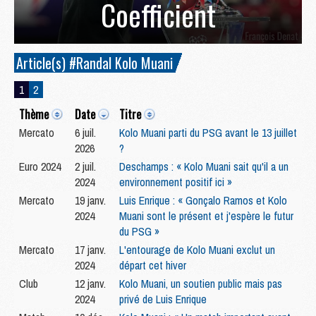
Coefficient
Article(s) #Randal Kolo Muani
1
2
Thème
Date
Titre
Mercato
6 juil.
Kolo Muani parti du PSG avant le 13 juillet
2026
?
Euro 2024
2 juil.
Deschamps : « Kolo Muani sait qu'il a un
2024
environnement positif ici »
Mercato
19 janv.
Luis Enrique : « Gonçalo Ramos et Kolo
2024
Muani sont le présent et j'espère le futur
du PSG »
Mercato
17 janv.
L'entourage de Kolo Muani exclut un
2024
départ cet hiver
Club
12 janv.
Kolo Muani, un soutien public mais pas
2024
privé de Luis Enrique