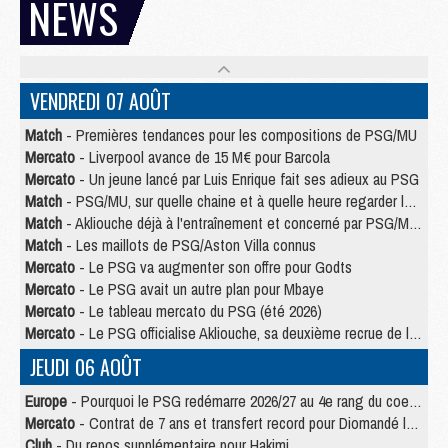
NEWS
VENDREDI 07 AOÛT
Match
- Premières tendances pour les compositions de PSG/MU
Mercato
- Liverpool avance de 15 M€ pour Barcola
Mercato
- Un jeune lancé par Luis Enrique fait ses adieux au PSG
Match
- PSG/MU, sur quelle chaine et à quelle heure regarder le match ?
Match
- Akliouche déjà à l'entraînement et concerné par PSG/MU ?
Match
- Les maillots de PSG/Aston Villa connus
Mercato
- Le PSG va augmenter son offre pour Godts
Mercato
- Le PSG avait un autre plan pour Mbaye
Mercato
- Le tableau mercato du PSG (été 2026)
Mercato
- Le PSG officialise Akliouche, sa deuxième recrue de l’été
JEUDI 06 AOÛT
Europe
- Pourquoi le PSG redémarre 2026/27 au 4e rang du coefficient UEFA
Mercato
- Contrat de 7 ans et transfert record pour Diomandé loin du PSG
Club
- Du repos supplémentaire pour Hakimi