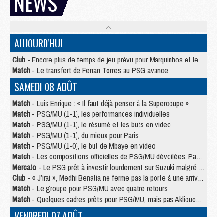
NEWS
AUJOURD'HUI
Club
- Encore plus de temps de jeu prévu pour Marquinhos et les Portugais en Supercoupe
Match
- Le transfert de Ferran Torres au PSG avance
SAMEDI 08 AOÛT
Match
- Luis Enrique : « Il faut déjà penser à la Supercoupe »
Match
- PSG/MU (1-1), les performances individuelles
Match
- PSG/MU (1-1), le résumé et les buts en video
Match
- PSG/MU (1-1), du mieux pour Paris
Match
- PSG/MU (1-0), le but de Mbaye en video
Match
- Les compositions officielles de PSG/MU dévoilées, Pacho titulaire
Mercato
- Le PSG prêt à investir lourdement sur Suzuki malgré Safonov et Chevalier
Club
- « J’irai », Medhi Benatia ne ferme pas la porte à une arrivée au PSG
Match
- Le groupe pour PSG/MU avec quatre retours
Match
- Quelques cadres prêts pour PSG/MU, mais pas Akliouche ?
VENDREDI 07 AOÛT