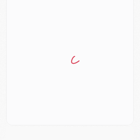
Match
- Rafel Pol « touché » par l'hommage reçu avant Majorque/PSG
Match
- Majorque/PSG (3-0), les performances individuelles
Match
- Luis Enrique : « On attend le retour de nos internationaux »
MERCREDI 05 AOÛT
Match
- Majorque/PSG (3-0), le résumé et les buts en video
Match
- Majorque/PSG (3-0), reprise compliquée pour Paris
Match
- Les compositions officielles de Majorque/PSG avec Kvara et de nombreux jeunes
Club
- Casquettes, maillots de bain, padel, le PSG lance sa collection été
Match
- Un des nouveaux maillots pour Majorque/PSG
Mercato
- Le PSG prépare une nouvelle offre pour Suzuki
Mercato
- Le transfert de Ferran Torres au PSG réglé avant le 12 août ?
Match
- Le groupe pour Majorque/PSG avec 11 absents
Mercato
- Le PSG officialise un quatrième prêt
Mercato
- Liverpool ne veut pas que Barcola au PSG
Match
- Majorque/PSG, quelle compo pour le premier match de la saison 2026/27 ?
MARDI 04 AOÛT
Europe
- Les chapeaux provisoires de la Ligue des champions 2026/27
Podcast
- Podcast CulturePSG : Akliouche présenté par un fan de Monaco
Club
- Le PSG dévoile sa première collection d'entraînement pour 2026/2027