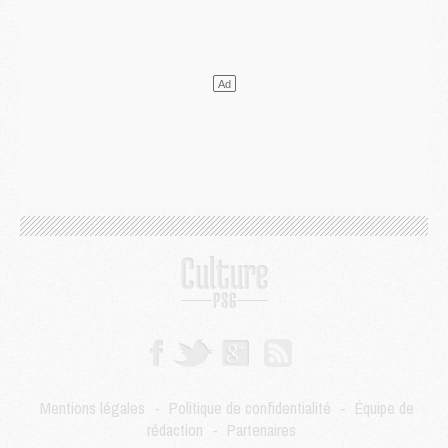
Discipline
- Un arbitre inattendu, mais porte-bonheur pour Lens/PSG
Match
- Majorque/PSG, sur quelle chaine et à quelle heure regarder le match ?
Mercato
- Le plan du PSG pour Suzuki et Chevalier se précise
Mercato
- L'Ajax refuse la première offre du PSG pour Godts
Mercato
- Le PSG veut accélérer, Ferran Torres temporise
Mercato
- Liverpool encore très loin du compte pour Barcola
LUNDI 03 AOÛT
Match
- Podcast CulturePSG : Mercato (Godts, Suzuki, Akliouche, Barcola, etc)
Mercato
- L'Ajax attend bien plus de 45M pour Mika Godts
Club
- Quatre retours importants dans le groupe du PSG, et un plus discret
Mercato
- Ayari file en Ligue 2
Club
- Le PSG s'associe avec un géant de la tech
Mercato
- Vu d'Italie, le transfert de Suzuki au PSG est bien engagé
Mercato
- Ferran Torres ne serait pas à vendre, mais...
Europe
- Gros coup dur pour Aston Villa avant de croiser le PSG
DIMANCHE 02 AOÛT
Mentions légales
-
Politique de confidentialité
-
Équipe de
Mercato
- Le transfert de Kolo Muani à la Juventus est officiel
rédaction
-
Partenaires
Mercato
- [MAJ] Le PSG a fait une grosse offre à Parme pour Suzuki