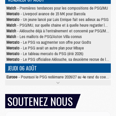
Match
- Premières tendances pour les compositions de PSG/MU
Mercato
- Liverpool avance de 15 M€ pour Barcola
Mercato
- Un jeune lancé par Luis Enrique fait ses adieux au PSG
Match
- PSG/MU, sur quelle chaine et à quelle heure regarder le match ?
Match
- Akliouche déjà à l'entraînement et concerné par PSG/MU ?
Match
- Les maillots de PSG/Aston Villa connus
Mercato
- Le PSG va augmenter son offre pour Godts
Mercato
- Le PSG avait un autre plan pour Mbaye
Mercato
- Le tableau mercato du PSG (été 2026)
Mercato
- Le PSG officialise Akliouche, sa deuxième recrue de l’été
JEUDI 06 AOÛT
Europe
- Pourquoi le PSG redémarre 2026/27 au 4e rang du coefficient UEFA
Mercato
- Contrat de 7 ans et transfert record pour Diomandé loin du PSG
Club
- Du repos supplémentaire pour Hakimi
Match
- Aston Villa privé de sa recrue record face au PSG
SOUTENEZ NOUS
Match
- Ndjantou après Majorque/PSG : « Je ne me mets pas de plafond »
Mercato
- La deuxième recrue du PSG arrive
Mercato
- Ferran Torres aurait enfin tranché entre le PSG et le Barça