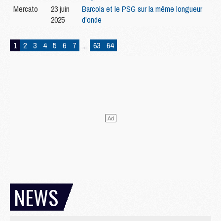
Mercato
23 juin
Barcola et le PSG sur la même longueur
2025
d'onde
1
2
3
4
5
6
7
...
63
64
NEWS