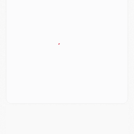
Mercato
- Vu d'Italie, le transfert de Suzuki au PSG est bien engagé
Mercato
- Ferran Torres ne serait pas à vendre, mais...
Europe
- Gros coup dur pour Aston Villa avant de croiser le PSG
DIMANCHE 02 AOÛT
Mercato
- Le transfert de Kolo Muani à la Juventus est officiel
Mercato
- [MAJ] Le PSG a fait une grosse offre à Parme pour Suzuki
Mercato
- Le PSG a envoyé une première offre pour Mika Godts
Club
- Après Pacho, d'autres retours en vue
Mercato
- Changement de dernière minute pour Kolo Muani
SAMEDI 01 AOÛT
Mercato
- L'agent de Mika Godts confirme un accord avec le PSG
Club
- Quels numéros de maillot pour Akliouche et Digne au PSG ?
Match
- Un hommage prévu lors de Brest/PSG
Mercato
- Le PSG et le Barça ont rendez-vous pour Ferran Torres
Mercato
- Guéla Doué dans les listes du PSG
Mercato
- Le transfert de Mika Godts au PSG en bonne voie
VENDREDI 31 JUILLET