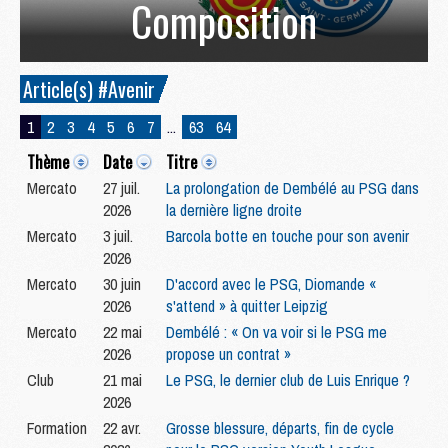
Composition
Article(s) #Avenir
1
2
3
4
5
6
7
...
63
64
Thème
Date
Titre
Mercato
27 juil.
La prolongation de Dembélé au PSG dans
2026
la dernière ligne droite
Mercato
3 juil.
Barcola botte en touche pour son avenir
2026
Mercato
30 juin
D'accord avec le PSG, Diomande «
2026
s'attend » à quitter Leipzig
Mercato
22 mai
Dembélé : « On va voir si le PSG me
2026
propose un contrat »
Club
21 mai
Le PSG, le dernier club de Luis Enrique ?
2026
Formation
22 avr.
Grosse blessure, départs, fin de cycle