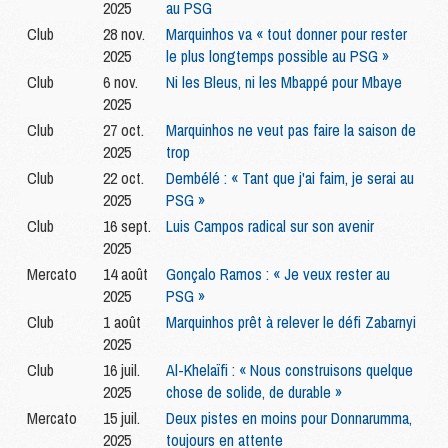
2025
au PSG
Club
28 nov.
Marquinhos va « tout donner pour rester
2025
le plus longtemps possible au PSG »
Club
6 nov.
Ni les Bleus, ni les Mbappé pour Mbaye
2025
Club
27 oct.
Marquinhos ne veut pas faire la saison de
2025
trop
Club
22 oct.
Dembélé : « Tant que j'ai faim, je serai au
2025
PSG »
Club
16 sept.
Luis Campos radical sur son avenir
2025
Mercato
14 août
Gonçalo Ramos : « Je veux rester au
2025
PSG »
Club
1 août
Marquinhos prêt à relever le défi Zabarnyi
2025
Club
16 juil.
Al-Khelaïfi : « Nous construisons quelque
2025
chose de solide, de durable »
Mercato
15 juil.
Deux pistes en moins pour Donnarumma,
2025
toujours en attente