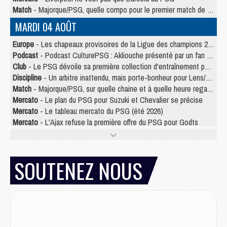
Match
- Majorque/PSG, quelle compo pour le premier match de la saison 2026/27 ?
MARDI 04 AOÛT
Europe
- Les chapeaux provisoires de la Ligue des champions 2026/27
Podcast
- Podcast CulturePSG : Akliouche présenté par un fan de Monaco
Club
- Le PSG dévoile sa première collection d'entraînement pour 2026/2027
Discipline
- Un arbitre inattendu, mais porte-bonheur pour Lens/PSG
Match
- Majorque/PSG, sur quelle chaine et à quelle heure regarder le match ?
Mercato
- Le plan du PSG pour Suzuki et Chevalier se précise
Mercato
- Le tableau mercato du PSG (été 2026)
Mercato
- L'Ajax refuse la première offre du PSG pour Godts
Mercato
- Le PSG veut accélérer, Ferran Torres temporise
Mercato
- Liverpool encore très loin du compte pour Barcola
LUNDI 03 AOÛT
SOUTENEZ NOUS
Match
- Podcast CulturePSG : Mercato (Godts, Suzuki, Akliouche, Barcola, etc)
Mercato
- L'Ajax attend bien plus de 45M pour Mika Godts
Club
- Quatre retours importants dans le groupe du PSG, et un plus discret
Mercato
- Ayari file en Ligue 2
Club
- Le PSG s'associe avec un géant de la tech