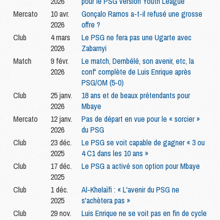
2026
pour le PSG version Youth League
Mercato
10 avr.
Gonçalo Ramos a-t-il refusé une grosse
2026
offre ?
Club
4 mars
Le PSG ne fera pas une Ugarte avec
2026
Zabarnyi
Match
9 févr.
Le match, Dembélé, son avenir, etc, la
2026
conf' complète de Luis Enrique après
PSG/OM (5-0)
Club
25 janv.
18 ans et de beaux prétendants pour
2026
Mbaye
Mercato
12 janv.
Pas de départ en vue pour le « sorcier »
2026
du PSG
Club
23 déc.
Le PSG se voit capable de gagner « 3 ou
2025
4 C1 dans les 10 ans »
Club
17 déc.
Le PSG a activé son option pour Mbaye
2025
Club
1 déc.
Al-Khelaïfi : « L'avenir du PSG ne
2025
s'achètera pas »
Club
29 nov.
Luis Enrique ne se voit pas en fin de cycle