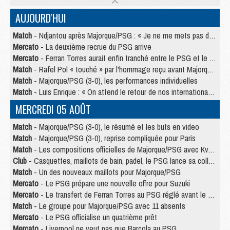
AUJOURD'HUI
Match
- Ndjantou après Majorque/PSG : « Je ne me mets pas de plafond »
Mercato
- La deuxième recrue du PSG arrive
Mercato
- Ferran Torres aurait enfin tranché entre le PSG et le Barça
Match
- Rafel Pol « touché » par l'hommage reçu avant Majorque/PSG
Match
- Majorque/PSG (3-0), les performances individuelles
Match
- Luis Enrique : « On attend le retour de nos internationaux »
MERCREDI 05 AOÛT
Match
- Majorque/PSG (3-0), le résumé et les buts en video
Match
- Majorque/PSG (3-0), reprise compliquée pour Paris
Match
- Les compositions officielles de Majorque/PSG avec Kvara et de nombreux jeunes
Club
- Casquettes, maillots de bain, padel, le PSG lance sa collection été
Match
- Un des nouveaux maillots pour Majorque/PSG
Mercato
- Le PSG prépare une nouvelle offre pour Suzuki
Mercato
- Le transfert de Ferran Torres au PSG réglé avant le 12 août ?
Match
- Le groupe pour Majorque/PSG avec 11 absents
Mercato
- Le PSG officialise un quatrième prêt
Mercato
- Liverpool ne veut pas que Barcola au PSG