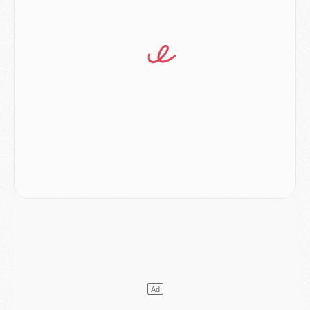
Match
- Majorque/PSG (3-0), le résumé et les buts en video
Match
- Majorque/PSG (3-0), reprise compliquée pour Paris
Match
- Les compositions officielles de Majorque/PSG avec Kvara et de nombreux jeunes
Club
- Casquettes, maillots de bain, padel, le PSG lance sa collection été
Match
- Un des nouveaux maillots pour Majorque/PSG
Mercato
- Le PSG prépare une nouvelle offre pour Suzuki
Mercato
- Le transfert de Ferran Torres au PSG réglé avant le 12 août ?
Match
- Le groupe pour Majorque/PSG avec 11 absents
Mercato
- Le PSG officialise un quatrième prêt
Mercato
- Liverpool ne veut pas que Barcola au PSG
Match
- Majorque/PSG, quelle compo pour le premier match de la saison 2026/27 ?
MARDI 04 AOÛT
Europe
- Les chapeaux provisoires de la Ligue des champions 2026/27
Podcast
- Podcast CulturePSG : Akliouche présenté par un fan de Monaco
Club
- Le PSG dévoile sa première collection d'entraînement pour 2026/2027
Discipline
- Un arbitre inattendu, mais porte-bonheur pour Lens/PSG
Match
- Majorque/PSG, sur quelle chaine et à quelle heure regarder le match ?
Mercato
- Le plan du PSG pour Suzuki et Chevalier se précise
Mercato
- L'Ajax refuse la première offre du PSG pour Godts