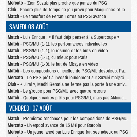
Mercato
- Zion Suzuki plus proche que jamais du PSG
Club
- Encore plus de temps de jeu prévu pour Marquinhos et les Portugais en Supercoupe
Match
- Le transfert de Ferran Torres au PSG avance
SAMEDI 08 AOÛT
Match
- Luis Enrique : « Il faut déjà penser à la Supercoupe »
Match
- PSG/MU (1-1), les performances individuelles
Match
- PSG/MU (1-1), le résumé et les buts en video
Match
- PSG/MU (1-1), du mieux pour Paris
Match
- PSG/MU (1-0), le but de Mbaye en video
Match
- Les compositions officielles de PSG/MU dévoilées, Pacho titulaire
Mercato
- Le PSG prêt à investir lourdement sur Suzuki malgré Safonov et Chevalier
Club
- « J’irai », Medhi Benatia ne ferme pas la porte à une arrivée au PSG
Match
- Le groupe pour PSG/MU avec quatre retours
Match
- Quelques cadres prêts pour PSG/MU, mais pas Akliouche ?
VENDREDI 07 AOÛT
Match
- Premières tendances pour les compositions de PSG/MU
Mercato
- Liverpool avance de 15 M€ pour Barcola
Mercato
- Un jeune lancé par Luis Enrique fait ses adieux au PSG