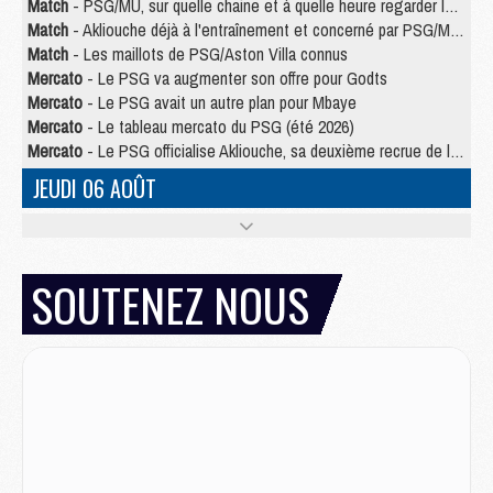
Match
- PSG/MU, sur quelle chaine et à quelle heure regarder le match ?
Match
- Akliouche déjà à l'entraînement et concerné par PSG/MU ?
Match
- Les maillots de PSG/Aston Villa connus
Mercato
- Le PSG va augmenter son offre pour Godts
Mercato
- Le PSG avait un autre plan pour Mbaye
Mercato
- Le tableau mercato du PSG (été 2026)
Mercato
- Le PSG officialise Akliouche, sa deuxième recrue de l’été
JEUDI 06 AOÛT
Europe
- Pourquoi le PSG redémarre 2026/27 au 4e rang du coefficient UEFA
Mercato
- Contrat de 7 ans et transfert record pour Diomandé loin du PSG
Club
- Du repos supplémentaire pour Hakimi
SOUTENEZ NOUS
Match
- Aston Villa privé de sa recrue record face au PSG
Match
- Ndjantou après Majorque/PSG : « Je ne me mets pas de plafond »
Mercato
- La deuxième recrue du PSG arrive
Mercato
- Ferran Torres aurait enfin tranché entre le PSG et le Barça
Match
- Rafel Pol « touché » par l'hommage reçu avant Majorque/PSG
Match
- Majorque/PSG (3-0), les performances individuelles
Match
- Luis Enrique : « On attend le retour de nos internationaux »
MERCREDI 05 AOÛT