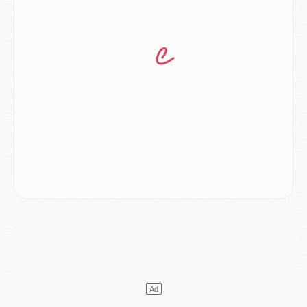
Mercato
- Ayari file en Ligue 2
Club
- Le PSG s'associe avec un géant de la tech
Mercato
- Vu d'Italie, le transfert de Suzuki au PSG est bien engagé
Mercato
- Ferran Torres ne serait pas à vendre, mais...
Europe
- Gros coup dur pour Aston Villa avant de croiser le PSG
DIMANCHE 02 AOÛT
Mercato
- Le transfert de Kolo Muani à la Juventus est officiel
Mercato
- [MAJ] Le PSG a fait une grosse offre à Parme pour Suzuki
Mercato
- Le PSG a envoyé une première offre pour Mika Godts
Club
- Après Pacho, d'autres retours en vue
Mercato
- Changement de dernière minute pour Kolo Muani
SAMEDI 01 AOÛT
Mercato
- L'agent de Mika Godts confirme un accord avec le PSG
Club
- Quels numéros de maillot pour Akliouche et Digne au PSG ?
Match
- Un hommage prévu lors de Brest/PSG
Mercato
- Le PSG et le Barça ont rendez-vous pour Ferran Torres
Mercato
- Guéla Doué dans les listes du PSG
Mercato
- Le transfert de Mika Godts au PSG en bonne voie