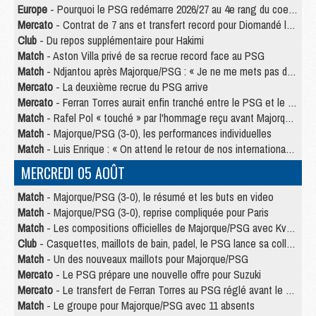
Europe
- Pourquoi le PSG redémarre 2026/27 au 4e rang du coefficient UEFA
Mercato
- Contrat de 7 ans et transfert record pour Diomandé loin du PSG
Club
- Du repos supplémentaire pour Hakimi
Match
- Aston Villa privé de sa recrue record face au PSG
Match
- Ndjantou après Majorque/PSG : « Je ne me mets pas de plafond »
Mercato
- La deuxième recrue du PSG arrive
Mercato
- Ferran Torres aurait enfin tranché entre le PSG et le Barça
Match
- Rafel Pol « touché » par l'hommage reçu avant Majorque/PSG
Match
- Majorque/PSG (3-0), les performances individuelles
Match
- Luis Enrique : « On attend le retour de nos internationaux »
MERCREDI 05 AOÛT
Match
- Majorque/PSG (3-0), le résumé et les buts en video
Match
- Majorque/PSG (3-0), reprise compliquée pour Paris
Match
- Les compositions officielles de Majorque/PSG avec Kvara et de nombreux jeunes
Club
- Casquettes, maillots de bain, padel, le PSG lance sa collection été
Match
- Un des nouveaux maillots pour Majorque/PSG
Mercato
- Le PSG prépare une nouvelle offre pour Suzuki
Mercato
- Le transfert de Ferran Torres au PSG réglé avant le 12 août ?
Match
- Le groupe pour Majorque/PSG avec 11 absents