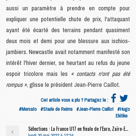
aussi un paramètre à prendre en compte pour
expliquer une potentielle chute de prix, l'attaquant
ayant été écarté des terrains pendant quasiment
deux mois et demi pour une blessure aux ischios-
jambiers. Newcastle avait notamment manifesté son
intérêt l'hiver dernier, se heurtant au refus du jeune
espoir tricolore mais les
« contacts n'ont pas été
rompus »
, glisse le président Jean-Pierre Caillot.
Cet article vous a plu ? Partagez le :
#Mercato
#Stade de Reims
#Jean-Pierre Caillot
#Hugo
Ekitike
Sélections : La France U17 en finale de l’Euro, Zaïre-Emery s’illustre encore
lundi 30 mai 2022 à 12:24