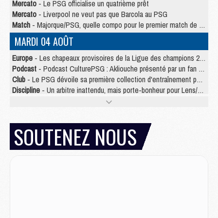
Mercato
- Le PSG officialise un quatrième prêt
Mercato
- Liverpool ne veut pas que Barcola au PSG
Match
- Majorque/PSG, quelle compo pour le premier match de la saison 2026/27 ?
MARDI 04 AOÛT
Europe
- Les chapeaux provisoires de la Ligue des champions 2026/27
Podcast
- Podcast CulturePSG : Akliouche présenté par un fan de Monaco
Club
- Le PSG dévoile sa première collection d'entraînement pour 2026/2027
Discipline
- Un arbitre inattendu, mais porte-bonheur pour Lens/PSG
Match
- Majorque/PSG, sur quelle chaine et à quelle heure regarder le match ?
Mercato
- Le plan du PSG pour Suzuki et Chevalier se précise
Mercato
- Le tableau mercato du PSG (été 2026)
SOUTENEZ NOUS
Mercato
- L'Ajax refuse la première offre du PSG pour Godts
Mercato
- Le PSG veut accélérer, Ferran Torres temporise
Mercato
- Liverpool encore très loin du compte pour Barcola
LUNDI 03 AOÛT
Match
- Podcast CulturePSG : Mercato (Godts, Suzuki, Akliouche, Barcola, etc)
Mercato
- L'Ajax attend bien plus de 45M pour Mika Godts
Club
- Quatre retours importants dans le groupe du PSG, et un plus discret