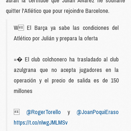
aurait la certitude que Julian Alvarez ne souhaite
quitter l'Atlético que pour rejoindre Barcelone.
W El Barça ya sabe las condiciones del
Atlético por Julián y prepara la oferta
=� El club colchonero ha trasladado al club
azulgrana que no acepta jugadores en la
operación y el precio de salida es de 150
millones

@RogerTorello
y
@JoanPoquiEraso
https://t.co/nlwgJMLMSv