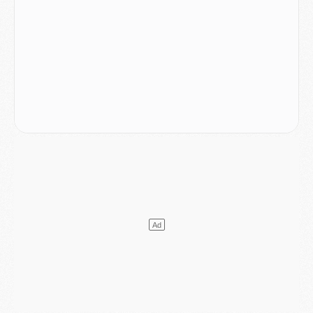
MARDI 04 AOÛT
Europe
- Les chapeaux provisoires de la Ligue des champions 2026/27
Podcast
- Podcast CulturePSG : Akliouche présenté par un fan de Monaco
Club
- Le PSG dévoile sa première collection d'entraînement pour 2026/2027
Discipline
- Un arbitre inattendu, mais porte-bonheur pour Lens/PSG
Match
- Majorque/PSG, sur quelle chaine et à quelle heure regarder le match ?
Mercato
- Le plan du PSG pour Suzuki et Chevalier se précise
Mercato
- L'Ajax refuse la première offre du PSG pour Godts
Mercato
- Le PSG veut accélérer, Ferran Torres temporise
Mercato
- Liverpool encore très loin du compte pour Barcola
LUNDI 03 AOÛT
Match
- Podcast CulturePSG : Mercato (Godts, Suzuki, Akliouche, Barcola, etc)
Mercato
- L'Ajax attend bien plus de 45M pour Mika Godts
Club
- Quatre retours importants dans le groupe du PSG, et un plus discret
Mercato
- Ayari file en Ligue 2
Club
- Le PSG s'associe avec un géant de la tech
Mercato
- Vu d'Italie, le transfert de Suzuki au PSG est bien engagé
Mercato
- Ferran Torres ne serait pas à vendre, mais...
Europe
- Gros coup dur pour Aston Villa avant de croiser le PSG