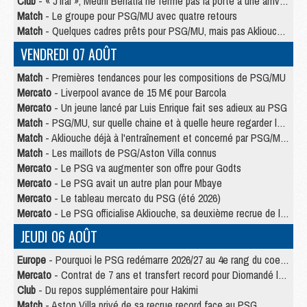
Club
- « J’irai », Medhi Benatia ne ferme pas la porte à une arrivée au PSG
Match
- Le groupe pour PSG/MU avec quatre retours
Match
- Quelques cadres prêts pour PSG/MU, mais pas Akliouche ?
VENDREDI 07 AOÛT
Match
- Premières tendances pour les compositions de PSG/MU
Mercato
- Liverpool avance de 15 M€ pour Barcola
Mercato
- Un jeune lancé par Luis Enrique fait ses adieux au PSG
Match
- PSG/MU, sur quelle chaine et à quelle heure regarder le match ?
Match
- Akliouche déjà à l'entraînement et concerné par PSG/MU ?
Match
- Les maillots de PSG/Aston Villa connus
Mercato
- Le PSG va augmenter son offre pour Godts
Mercato
- Le PSG avait un autre plan pour Mbaye
Mercato
- Le tableau mercato du PSG (été 2026)
Mercato
- Le PSG officialise Akliouche, sa deuxième recrue de l’été
JEUDI 06 AOÛT
Europe
- Pourquoi le PSG redémarre 2026/27 au 4e rang du coefficient UEFA
Mercato
- Contrat de 7 ans et transfert record pour Diomandé loin du PSG
Club
- Du repos supplémentaire pour Hakimi
Match
- Aston Villa privé de sa recrue record face au PSG