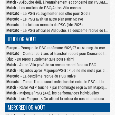
Match
- Akliouche déjà à l'entraînement et concerné par PSG/MU ?
Match
- Les maillots de PSG/Aston Villa connus
Mercato
- Le PSG va augmenter son offre pour Godts
Mercato
- Le PSG avait un autre plan pour Mbaye
Mercato
- Le tableau mercato du PSG (été 2026)
Mercato
- Le PSG officialise Akliouche, sa deuxième recrue de l’été
JEUDI 06 AOÛT
Europe
- Pourquoi le PSG redémarre 2026/27 au 4e rang du coefficient UEFA
Mercato
- Contrat de 7 ans et transfert record pour Diomandé loin du PSG
Club
- Du repos supplémentaire pour Hakimi
Match
- Aston Villa privé de sa recrue record face au PSG
Match
- Ndjantou après Majorque/PSG : « Je ne me mets pas de plafond »
Mercato
- La deuxième recrue du PSG arrive
Mercato
- Ferran Torres aurait enfin tranché entre le PSG et le Barça
Match
- Rafel Pol « touché » par l'hommage reçu avant Majorque/PSG
Match
- Majorque/PSG (3-0), les performances individuelles
Match
- Luis Enrique : « On attend le retour de nos internationaux »
MERCREDI 05 AOÛT