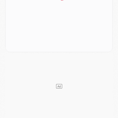
Mercato
- Liverpool encore très loin du compte pour Barcola
LUNDI 03 AOÛT
Match
- Podcast CulturePSG : Mercato (Godts, Suzuki, Akliouche, Barcola, etc)
Mercato
- L'Ajax attend bien plus de 45M pour Mika Godts
Club
- Quatre retours importants dans le groupe du PSG, et un plus discret
Mercato
- Ayari file en Ligue 2
Club
- Le PSG s'associe avec un géant de la tech
Mercato
- Vu d'Italie, le transfert de Suzuki au PSG est bien engagé
Mercato
- Ferran Torres ne serait pas à vendre, mais...
Europe
- Gros coup dur pour Aston Villa avant de croiser le PSG
DIMANCHE 02 AOÛT
Mercato
- Le transfert de Kolo Muani à la Juventus est officiel
Mercato
- [MAJ] Le PSG a fait une grosse offre à Parme pour Suzuki
Mercato
- Le PSG a envoyé une première offre pour Mika Godts
Club
- Après Pacho, d'autres retours en vue
Mercato
- Changement de dernière minute pour Kolo Muani
SAMEDI 01 AOÛT