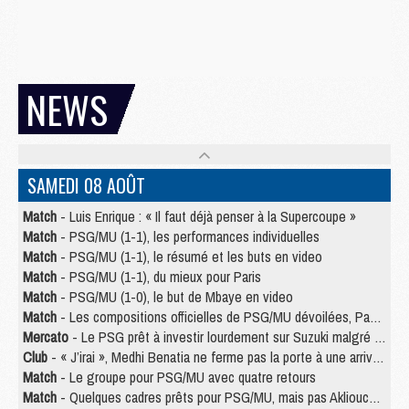
NEWS
SAMEDI 08 AOÛT
Match
- Luis Enrique : « Il faut déjà penser à la Supercoupe »
Match
- PSG/MU (1-1), les performances individuelles
Match
- PSG/MU (1-1), le résumé et les buts en video
Match
- PSG/MU (1-1), du mieux pour Paris
Match
- PSG/MU (1-0), le but de Mbaye en video
Match
- Les compositions officielles de PSG/MU dévoilées, Pacho titulaire
Mercato
- Le PSG prêt à investir lourdement sur Suzuki malgré Safonov et Chevalier
Club
- « J’irai », Medhi Benatia ne ferme pas la porte à une arrivée au PSG
Match
- Le groupe pour PSG/MU avec quatre retours
Match
- Quelques cadres prêts pour PSG/MU, mais pas Akliouche ?