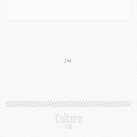
Podcast
- Podcast CulturePSG : Akliouche présenté par un fan de Monaco
Club
- Le PSG dévoile sa première collection d'entraînement pour 2026/2027
Discipline
- Un arbitre inattendu, mais porte-bonheur pour Lens/PSG
Match
- Majorque/PSG, sur quelle chaine et à quelle heure regarder le match ?
Mercato
- Le plan du PSG pour Suzuki et Chevalier se précise
Mercato
- L'Ajax refuse la première offre du PSG pour Godts
Mercato
- Le PSG veut accélérer, Ferran Torres temporise
Mercato
- Liverpool encore très loin du compte pour Barcola
LUNDI 03 AOÛT
Match
- Podcast CulturePSG : Mercato (Godts, Suzuki, Akliouche, Barcola, etc)
Mercato
- L'Ajax attend bien plus de 45M pour Mika Godts
Club
- Quatre retours importants dans le groupe du PSG, et un plus discret
Mercato
- Ayari file en Ligue 2
Club
- Le PSG s'associe avec un géant de la tech
Mercato
- Vu d'Italie, le transfert de Suzuki au PSG est bien engagé
Mercato
- Ferran Torres ne serait pas à vendre, mais...
Europe
- Gros coup dur pour Aston Villa avant de croiser le PSG
DIMANCHE 02 AOÛT
Mercato
- Le transfert de Kolo Muani à la Juventus est officiel