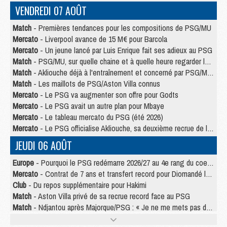
VENDREDI 07 AOÛT
Match
- Premières tendances pour les compositions de PSG/MU
Mercato
- Liverpool avance de 15 M€ pour Barcola
Mercato
- Un jeune lancé par Luis Enrique fait ses adieux au PSG
Match
- PSG/MU, sur quelle chaine et à quelle heure regarder le match ?
Match
- Akliouche déjà à l'entraînement et concerné par PSG/MU ?
Match
- Les maillots de PSG/Aston Villa connus
Mercato
- Le PSG va augmenter son offre pour Godts
Mercato
- Le PSG avait un autre plan pour Mbaye
Mercato
- Le tableau mercato du PSG (été 2026)
Mercato
- Le PSG officialise Akliouche, sa deuxième recrue de l’été
JEUDI 06 AOÛT
Europe
- Pourquoi le PSG redémarre 2026/27 au 4e rang du coefficient UEFA
Mercato
- Contrat de 7 ans et transfert record pour Diomandé loin du PSG
Club
- Du repos supplémentaire pour Hakimi
Match
- Aston Villa privé de sa recrue record face au PSG
Match
- Ndjantou après Majorque/PSG : « Je ne me mets pas de plafond »
Mercato
- La deuxième recrue du PSG arrive