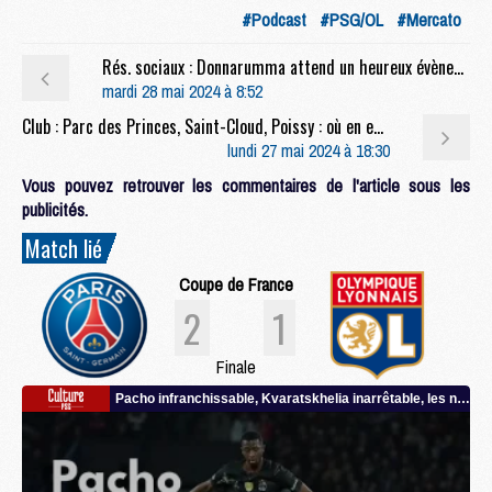
#Podcast
#PSG/OL
#Mercato
Rés. sociaux : Donnarumma attend un heureux évènement
mardi 28 mai 2024 à 8:52
Club : Parc des Princes, Saint-Cloud, Poissy : où en est le dossier du futur stade du PSG ?
lundi 27 mai 2024 à 18:30
Vous pouvez retrouver les commentaires de l'article sous les
publicités.
Match lié
Coupe de France
2
1
Finale