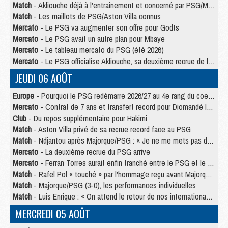
Match
- Akliouche déjà à l'entraînement et concerné par PSG/MU ?
Match
- Les maillots de PSG/Aston Villa connus
Mercato
- Le PSG va augmenter son offre pour Godts
Mercato
- Le PSG avait un autre plan pour Mbaye
Mercato
- Le tableau mercato du PSG (été 2026)
Mercato
- Le PSG officialise Akliouche, sa deuxième recrue de l’été
JEUDI 06 AOÛT
Europe
- Pourquoi le PSG redémarre 2026/27 au 4e rang du coefficient UEFA
Mercato
- Contrat de 7 ans et transfert record pour Diomandé loin du PSG
Club
- Du repos supplémentaire pour Hakimi
Match
- Aston Villa privé de sa recrue record face au PSG
Match
- Ndjantou après Majorque/PSG : « Je ne me mets pas de plafond »
Mercato
- La deuxième recrue du PSG arrive
Mercato
- Ferran Torres aurait enfin tranché entre le PSG et le Barça
Match
- Rafel Pol « touché » par l'hommage reçu avant Majorque/PSG
Match
- Majorque/PSG (3-0), les performances individuelles
Match
- Luis Enrique : « On attend le retour de nos internationaux »
MERCREDI 05 AOÛT