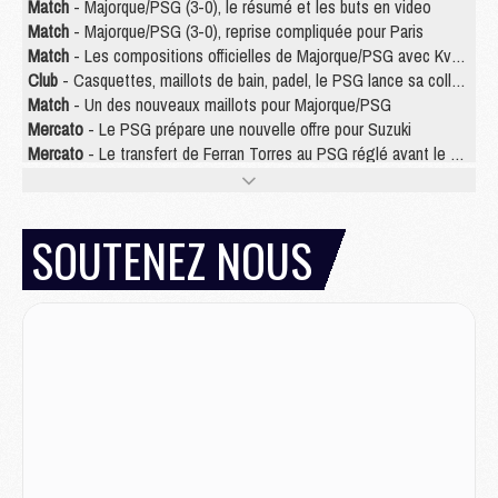
Match
- Majorque/PSG (3-0), le résumé et les buts en video
Match
- Majorque/PSG (3-0), reprise compliquée pour Paris
Match
- Les compositions officielles de Majorque/PSG avec Kvara et de nombreux jeunes
Club
- Casquettes, maillots de bain, padel, le PSG lance sa collection été
Match
- Un des nouveaux maillots pour Majorque/PSG
Mercato
- Le PSG prépare une nouvelle offre pour Suzuki
Mercato
- Le transfert de Ferran Torres au PSG réglé avant le 12 août ?
Match
- Le groupe pour Majorque/PSG avec 11 absents
Mercato
- Le PSG officialise un quatrième prêt
Mercato
- Liverpool ne veut pas que Barcola au PSG
SOUTENEZ NOUS
Match
- Majorque/PSG, quelle compo pour le premier match de la saison 2026/27 ?
MARDI 04 AOÛT
Europe
- Les chapeaux provisoires de la Ligue des champions 2026/27
Podcast
- Podcast CulturePSG : Akliouche présenté par un fan de Monaco
Club
- Le PSG dévoile sa première collection d'entraînement pour 2026/2027
Discipline
- Un arbitre inattendu, mais porte-bonheur pour Lens/PSG
Match
- Majorque/PSG, sur quelle chaine et à quelle heure regarder le match ?
Mercato
- Le plan du PSG pour Suzuki et Chevalier se précise
Mercato
- L'Ajax refuse la première offre du PSG pour Godts