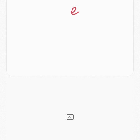
Mercato
- Le PSG veut accélérer, Ferran Torres temporise
Mercato
- Liverpool encore très loin du compte pour Barcola
LUNDI 03 AOÛT
Match
- Podcast CulturePSG : Mercato (Godts, Suzuki, Akliouche, Barcola, etc)
Mercato
- L'Ajax attend bien plus de 45M pour Mika Godts
Club
- Quatre retours importants dans le groupe du PSG, et un plus discret
Mercato
- Ayari file en Ligue 2
Club
- Le PSG s'associe avec un géant de la tech
Mercato
- Vu d'Italie, le transfert de Suzuki au PSG est bien engagé
Mercato
- Ferran Torres ne serait pas à vendre, mais...
Europe
- Gros coup dur pour Aston Villa avant de croiser le PSG
DIMANCHE 02 AOÛT
Mercato
- Le transfert de Kolo Muani à la Juventus est officiel
Mercato
- [MAJ] Le PSG a fait une grosse offre à Parme pour Suzuki
Mercato
- Le PSG a envoyé une première offre pour Mika Godts
Club
- Après Pacho, d'autres retours en vue
Mercato
- Changement de dernière minute pour Kolo Muani
SAMEDI 01 AOÛT