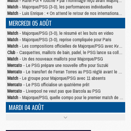
Match
- Rafel Pol « touché » par l'hommage reçu avant Majorque/PSG
Match
- Majorque/PSG (3-0), les performances individuelles
Match
- Luis Enrique : « On attend le retour de nos internationaux »
MERCREDI 05 AOÛT
Match
- Majorque/PSG (3-0), le résumé et les buts en video
Match
- Majorque/PSG (3-0), reprise compliquée pour Paris
Match
- Les compositions officielles de Majorque/PSG avec Kvara et de nombreux jeunes
Club
- Casquettes, maillots de bain, padel, le PSG lance sa collection été
Match
- Un des nouveaux maillots pour Majorque/PSG
Mercato
- Le PSG prépare une nouvelle offre pour Suzuki
Mercato
- Le transfert de Ferran Torres au PSG réglé avant le 12 août ?
Match
- Le groupe pour Majorque/PSG avec 11 absents
Mercato
- Le PSG officialise un quatrième prêt
Mercato
- Liverpool ne veut pas que Barcola au PSG
Match
- Majorque/PSG, quelle compo pour le premier match de la saison 2026/27 ?
MARDI 04 AOÛT
Europe
- Les chapeaux provisoires de la Ligue des champions 2026/27
Podcast
- Podcast CulturePSG : Akliouche présenté par un fan de Monaco
Club
- Le PSG dévoile sa première collection d'entraînement pour 2026/2027