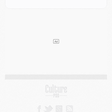
Mercato
- Le PSG a envoyé une première offre pour Mika Godts
Club
- Après Pacho, d'autres retours en vue
Mercato
- Changement de dernière minute pour Kolo Muani
SAMEDI 01 AOÛT
Mercato
- L'agent de Mika Godts confirme un accord avec le PSG
Club
- Quels numéros de maillot pour Akliouche et Digne au PSG ?
Match
- Un hommage prévu lors de Brest/PSG
Mercato
- Le PSG et le Barça ont rendez-vous pour Ferran Torres
Mercato
- Guéla Doué dans les listes du PSG
Mercato
- Le transfert de Mika Godts au PSG en bonne voie
VENDREDI 31 JUILLET
Match
- Un diffuseur annoncé pour les deux premiers matchs amicaux du PSG
Mercato
- Le transfert d'Akliouche au PSG bouclé, le montant se précise
Club
- Un retour majeur dans le groupe du PSG
Club
- [MAJ] Ndjantou et deux jeunes du PSG annoncés dans un tournoi U21
Mercato
- L'étonnante piste Suzuki confirmée et onéreuse
JEUDI 30 JUILLET