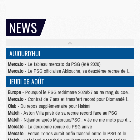
NEWS
AUJOURD'HUI
Mercato
- Le tableau mercato du PSG (été 2026)
Mercato
- Le PSG officialise Akliouche, sa deuxième recrue de l’été
JEUDI 06 AOÛT
Europe
- Pourquoi le PSG redémarre 2026/27 au 4e rang du coefficient UEFA
Mercato
- Contrat de 7 ans et transfert record pour Diomandé loin du PSG
Club
- Du repos supplémentaire pour Hakimi
Match
- Aston Villa privé de sa recrue record face au PSG
Match
- Ndjantou après Majorque/PSG : « Je ne me mets pas de plafond »
Mercato
- La deuxième recrue du PSG arrive
Mercato
- Ferran Torres aurait enfin tranché entre le PSG et le Barça