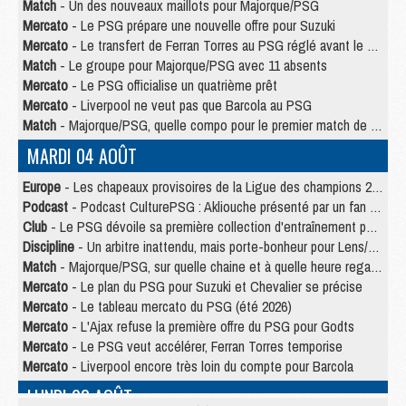
Match
- Un des nouveaux maillots pour Majorque/PSG
Mercato
- Le PSG prépare une nouvelle offre pour Suzuki
Mercato
- Le transfert de Ferran Torres au PSG réglé avant le 12 août ?
Match
- Le groupe pour Majorque/PSG avec 11 absents
Mercato
- Le PSG officialise un quatrième prêt
Mercato
- Liverpool ne veut pas que Barcola au PSG
Match
- Majorque/PSG, quelle compo pour le premier match de la saison 2026/27 ?
MARDI 04 AOÛT
Europe
- Les chapeaux provisoires de la Ligue des champions 2026/27
Podcast
- Podcast CulturePSG : Akliouche présenté par un fan de Monaco
Club
- Le PSG dévoile sa première collection d'entraînement pour 2026/2027
Discipline
- Un arbitre inattendu, mais porte-bonheur pour Lens/PSG
Match
- Majorque/PSG, sur quelle chaine et à quelle heure regarder le match ?
Mercato
- Le plan du PSG pour Suzuki et Chevalier se précise
Mercato
- Le tableau mercato du PSG (été 2026)
Mercato
- L'Ajax refuse la première offre du PSG pour Godts
Mercato
- Le PSG veut accélérer, Ferran Torres temporise
Mercato
- Liverpool encore très loin du compte pour Barcola
LUNDI 03 AOÛT