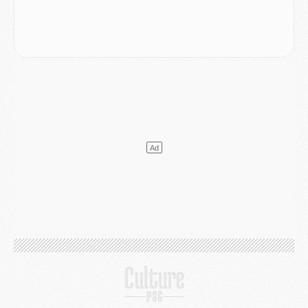
Mercato
- Le PSG et le Barça ont rendez-vous pour Ferran Torres
Mercato
- Guéla Doué dans les listes du PSG
Mercato
- Le transfert de Mika Godts au PSG en bonne voie
VENDREDI 31 JUILLET
Match
- Un diffuseur annoncé pour les deux premiers matchs amicaux du PSG
Mercato
- Le transfert d'Akliouche au PSG bouclé, le montant se précise
Club
- Un retour majeur dans le groupe du PSG
Club
- [MAJ] Ndjantou et deux jeunes du PSG annoncés dans un tournoi U21
Mercato
- L'étonnante piste Suzuki confirmée et onéreuse
JEUDI 30 JUILLET
Sélections
- Ancelotti fait le ménage au Brésil mais veut garder Marquinhos
Mercato
- Le statu quo du milieu du PSG se précise
Club
- Le PSG plutôt que la FIFA pour Al-Khelaïfi, poussé par l'UEFA ?
Mercato
- Le PSG presserait Ferran Torres de se décider, deux pistes de secours
Club
- Déguisements, shopping, double scouting, Luis Campos dévoile ses méthodes
Mercato
- Kroupi retiré du mercato
Mercato
- Enfin une avancée dans le transfert d'Akliouche