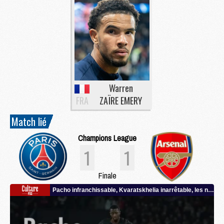
Warren
FRA
ZAÏRE EMERY
Match lié
Champions League
1
1
Finale