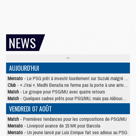
NEWS
AUJOURD'HUI
Mercato
- Le PSG prêt à investir lourdement sur Suzuki malgré Safonov et Chevalier
Club
- « J’irai », Medhi Benatia ne ferme pas la porte à une arrivée au PSG
Match
- Le groupe pour PSG/MU avec quatre retours
Match
- Quelques cadres prêts pour PSG/MU, mais pas Akliouche ?
VENDREDI 07 AOÛT
Match
- Premières tendances pour les compositions de PSG/MU
Mercato
- Liverpool avance de 15 M€ pour Barcola
Mercato
- Un jeune lancé par Luis Enrique fait ses adieux au PSG