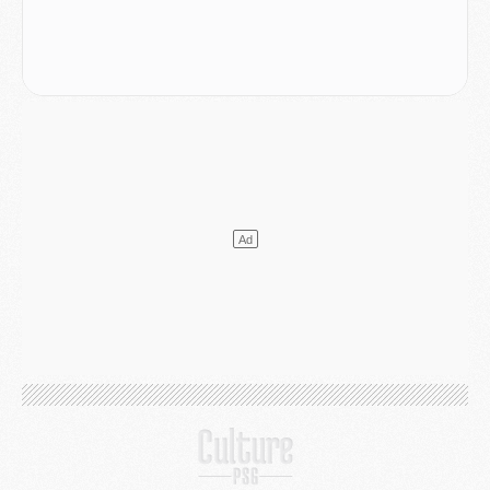
Mercato
- L'Ajax refuse la première offre du PSG pour Godts
Mercato
- Le PSG veut accélérer, Ferran Torres temporise
Mercato
- Liverpool encore très loin du compte pour Barcola
LUNDI 03 AOÛT
Match
- Podcast CulturePSG : Mercato (Godts, Suzuki, Akliouche, Barcola, etc)
Mercato
- L'Ajax attend bien plus de 45M pour Mika Godts
Club
- Quatre retours importants dans le groupe du PSG, et un plus discret
Mercato
- Ayari file en Ligue 2
Club
- Le PSG s'associe avec un géant de la tech
Mercato
- Vu d'Italie, le transfert de Suzuki au PSG est bien engagé
Mercato
- Ferran Torres ne serait pas à vendre, mais...
Europe
- Gros coup dur pour Aston Villa avant de croiser le PSG
DIMANCHE 02 AOÛT
Mercato
- Le transfert de Kolo Muani à la Juventus est officiel
Mercato
- [MAJ] Le PSG a fait une grosse offre à Parme pour Suzuki
Mercato
- Le PSG a envoyé une première offre pour Mika Godts
Club
- Après Pacho, d'autres retours en vue
Mercato
- Changement de dernière minute pour Kolo Muani