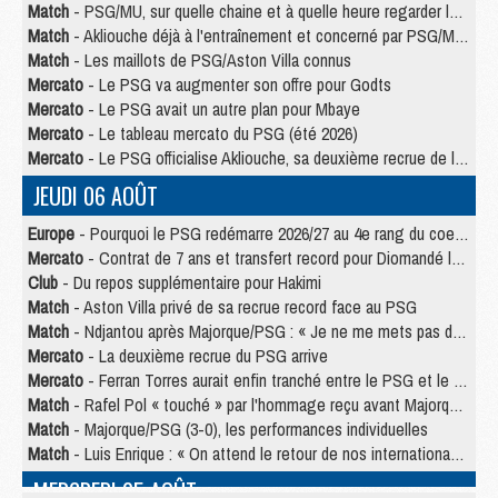
Match
- PSG/MU, sur quelle chaine et à quelle heure regarder le match ?
Match
- Akliouche déjà à l'entraînement et concerné par PSG/MU ?
Match
- Les maillots de PSG/Aston Villa connus
Mercato
- Le PSG va augmenter son offre pour Godts
Mercato
- Le PSG avait un autre plan pour Mbaye
Mercato
- Le tableau mercato du PSG (été 2026)
Mercato
- Le PSG officialise Akliouche, sa deuxième recrue de l’été
JEUDI 06 AOÛT
Europe
- Pourquoi le PSG redémarre 2026/27 au 4e rang du coefficient UEFA
Mercato
- Contrat de 7 ans et transfert record pour Diomandé loin du PSG
Club
- Du repos supplémentaire pour Hakimi
Match
- Aston Villa privé de sa recrue record face au PSG
Match
- Ndjantou après Majorque/PSG : « Je ne me mets pas de plafond »
Mercato
- La deuxième recrue du PSG arrive
Mercato
- Ferran Torres aurait enfin tranché entre le PSG et le Barça
Match
- Rafel Pol « touché » par l'hommage reçu avant Majorque/PSG
Match
- Majorque/PSG (3-0), les performances individuelles
Match
- Luis Enrique : « On attend le retour de nos internationaux »
MERCREDI 05 AOÛT