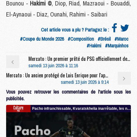
Bounou -
Hakimi ©
, Diop, Riad, Mazraoui - Bouaddi,
El-Aynaoui - Diaz, Ounahi, Rahimi - Saibari
Cet article vous a plu ? Partagez le :
#Coupe du Monde 2026
#Composition
#Brésil
#Maroc
#Hakimi
#Marquinhos
Mercato : Un premier prêté du PSG officiellement de retour
samedi 13 juin 2026 à 11:16
Mercato : Un ancien protégé de Luis Enrique pour l'après-Barcola ?
samedi 13 juin 2026 à 9:14
Vous pouvez retrouver les commentaires de l'article sous les
publicités.