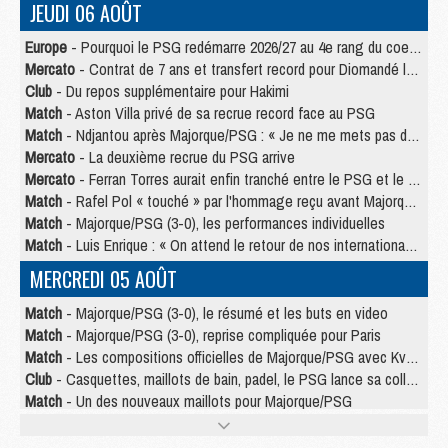
JEUDI 06 AOÛT
Europe
- Pourquoi le PSG redémarre 2026/27 au 4e rang du coefficient UEFA
Mercato
- Contrat de 7 ans et transfert record pour Diomandé loin du PSG
Club
- Du repos supplémentaire pour Hakimi
Match
- Aston Villa privé de sa recrue record face au PSG
Match
- Ndjantou après Majorque/PSG : « Je ne me mets pas de plafond »
Mercato
- La deuxième recrue du PSG arrive
Mercato
- Ferran Torres aurait enfin tranché entre le PSG et le Barça
Match
- Rafel Pol « touché » par l'hommage reçu avant Majorque/PSG
Match
- Majorque/PSG (3-0), les performances individuelles
Match
- Luis Enrique : « On attend le retour de nos internationaux »
MERCREDI 05 AOÛT
Match
- Majorque/PSG (3-0), le résumé et les buts en video
Match
- Majorque/PSG (3-0), reprise compliquée pour Paris
Match
- Les compositions officielles de Majorque/PSG avec Kvara et de nombreux jeunes
Club
- Casquettes, maillots de bain, padel, le PSG lance sa collection été
Match
- Un des nouveaux maillots pour Majorque/PSG
Mercato
- Le PSG prépare une nouvelle offre pour Suzuki
Mercato
- Le transfert de Ferran Torres au PSG réglé avant le 12 août ?