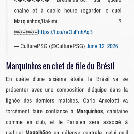
chaîne et à quelle heure regarder le duel
Marquinhos/Hakimi ?

https://t.co/reOuFnhAqB
— CulturePSG (@CulturePSG)
June 12, 2026
Marquinhos en chef de file du Brésil
En quête d'une sixième étoile, le Brésil va se
présenter avec une composition d'équipe dans la
lignée des derniers matches. Carlo Ancelotti va
forcément faire confiance à
Marquinhos
, capitaine
comme en club, et le Parisien sera associé à
Gabriel
Magalhães
en défense centrale, celui qu'il