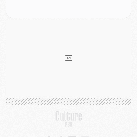
Mercato
- Ayari file en Ligue 2
Club
- Le PSG s'associe avec un géant de la tech
Mercato
- Vu d'Italie, le transfert de Suzuki au PSG est bien engagé
Mercato
- Ferran Torres ne serait pas à vendre, mais...
Europe
- Gros coup dur pour Aston Villa avant de croiser le PSG
DIMANCHE 02 AOÛT
Mercato
- Le transfert de Kolo Muani à la Juventus est officiel
Mercato
- [MAJ] Le PSG a fait une grosse offre à Parme pour Suzuki
Mercato
- Le PSG a envoyé une première offre pour Mika Godts
Club
- Après Pacho, d'autres retours en vue
Mercato
- Changement de dernière minute pour Kolo Muani
SAMEDI 01 AOÛT
Mercato
- L'agent de Mika Godts confirme un accord avec le PSG
Club
- Quels numéros de maillot pour Akliouche et Digne au PSG ?
Match
- Un hommage prévu lors de Brest/PSG
Mercato
- Le PSG et le Barça ont rendez-vous pour Ferran Torres
Mercato
- Guéla Doué dans les listes du PSG
Mercato
- Le transfert de Mika Godts au PSG en bonne voie