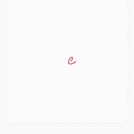
MERCREDI 05 AOÛT
Match
- Majorque/PSG (3-0), le résumé et les buts en video
Match
- Majorque/PSG (3-0), reprise compliquée pour Paris
Match
- Les compositions officielles de Majorque/PSG avec Kvara et de nombreux jeunes
Club
- Casquettes, maillots de bain, padel, le PSG lance sa collection été
Match
- Un des nouveaux maillots pour Majorque/PSG
Mercato
- Le PSG prépare une nouvelle offre pour Suzuki
Mercato
- Le transfert de Ferran Torres au PSG réglé avant le 12 août ?
Match
- Le groupe pour Majorque/PSG avec 11 absents
Mercato
- Le PSG officialise un quatrième prêt
Mercato
- Liverpool ne veut pas que Barcola au PSG
Match
- Majorque/PSG, quelle compo pour le premier match de la saison 2026/27 ?
MARDI 04 AOÛT
Europe
- Les chapeaux provisoires de la Ligue des champions 2026/27
Podcast
- Podcast CulturePSG : Akliouche présenté par un fan de Monaco
Club
- Le PSG dévoile sa première collection d'entraînement pour 2026/2027
Discipline
- Un arbitre inattendu, mais porte-bonheur pour Lens/PSG
Match
- Majorque/PSG, sur quelle chaine et à quelle heure regarder le match ?
Mercato
- Le plan du PSG pour Suzuki et Chevalier se précise