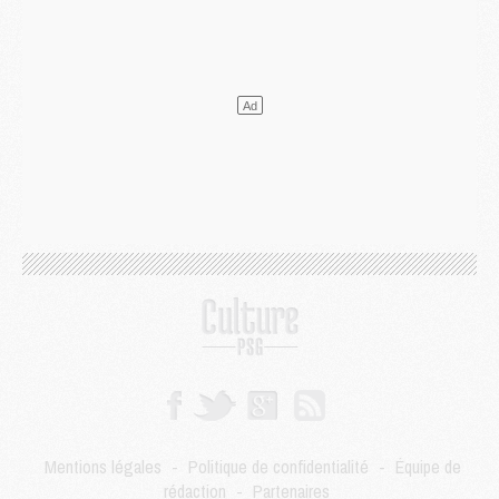
Mercato
- L'Ajax refuse la première offre du PSG pour Godts
Mercato
- Le PSG veut accélérer, Ferran Torres temporise
Mercato
- Liverpool encore très loin du compte pour Barcola
LUNDI 03 AOÛT
Match
- Podcast CulturePSG : Mercato (Godts, Suzuki, Akliouche, Barcola, etc)
Mercato
- L'Ajax attend bien plus de 45M pour Mika Godts
Club
- Quatre retours importants dans le groupe du PSG, et un plus discret
Mercato
- Ayari file en Ligue 2
Club
- Le PSG s'associe avec un géant de la tech
Mercato
- Vu d'Italie, le transfert de Suzuki au PSG est bien engagé
Mercato
- Ferran Torres ne serait pas à vendre, mais...
Europe
- Gros coup dur pour Aston Villa avant de croiser le PSG
DIMANCHE 02 AOÛT
Mercato
- Le transfert de Kolo Muani à la Juventus est officiel
Mercato
- [MAJ] Le PSG a fait une grosse offre à Parme pour Suzuki
Mercato
- Le PSG a envoyé une première offre pour Mika Godts
Club
- Après Pacho, d'autres retours en vue
Mentions légales
-
Politique de confidentialité
-
Équipe de
Mercato
- Changement de dernière minute pour Kolo Muani
rédaction
-
Partenaires