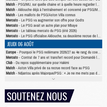
Match
- PSG/MU, sur quelle chaine et à quelle heure regarder le match ?
Match
- Akliouche déjà à l'entraînement et concerné par PSG/MU ?
Match
- Les maillots de PSG/Aston Villa connus
Mercato
- Le PSG va augmenter son offre pour Godts
Mercato
- Le PSG avait un autre plan pour Mbaye
Mercato
- Le tableau mercato du PSG (été 2026)
Mercato
- Le PSG officialise Akliouche, sa deuxième recrue de l’été
JEUDI 06 AOÛT
Europe
- Pourquoi le PSG redémarre 2026/27 au 4e rang du coefficient UEFA
Mercato
- Contrat de 7 ans et transfert record pour Diomandé loin du PSG
Club
- Du repos supplémentaire pour Hakimi
Match
- Aston Villa privé de sa recrue record face au PSG
Match
- Ndjantou après Majorque/PSG : « Je ne me mets pas de plafond »
Mercato
- La deuxième recrue du PSG arrive
Mercato
- Ferran Torres aurait enfin tranché entre le PSG et le Barça
Match
- Rafel Pol « touché » par l'hommage reçu avant Majorque/PSG
SOUTENEZ NOUS
Match
- Majorque/PSG (3-0), les performances individuelles
Match
- Luis Enrique : « On attend le retour de nos internationaux »