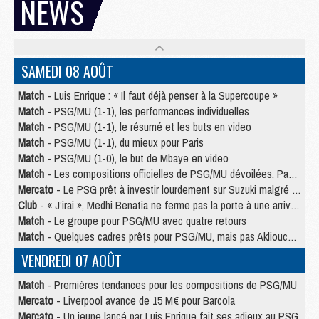
NEWS
SAMEDI 08 AOÛT
Match
- Luis Enrique : « Il faut déjà penser à la Supercoupe »
Match
- PSG/MU (1-1), les performances individuelles
Match
- PSG/MU (1-1), le résumé et les buts en video
Match
- PSG/MU (1-1), du mieux pour Paris
Match
- PSG/MU (1-0), le but de Mbaye en video
Match
- Les compositions officielles de PSG/MU dévoilées, Pacho titulaire
Mercato
- Le PSG prêt à investir lourdement sur Suzuki malgré Safonov et Chevalier
Club
- « J’irai », Medhi Benatia ne ferme pas la porte à une arrivée au PSG
Match
- Le groupe pour PSG/MU avec quatre retours
Match
- Quelques cadres prêts pour PSG/MU, mais pas Akliouche ?
VENDREDI 07 AOÛT
Match
- Premières tendances pour les compositions de PSG/MU
Mercato
- Liverpool avance de 15 M€ pour Barcola
Mercato
- Un jeune lancé par Luis Enrique fait ses adieux au PSG