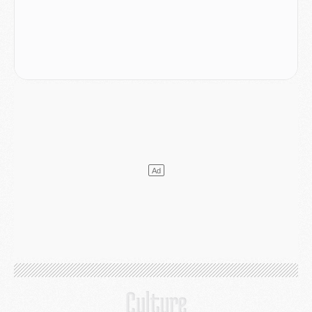
Mercato
- Le PSG officialise un quatrième prêt
Mercato
- Liverpool ne veut pas que Barcola au PSG
Match
- Majorque/PSG, quelle compo pour le premier match de la saison 2026/27 ?
MARDI 04 AOÛT
Europe
- Les chapeaux provisoires de la Ligue des champions 2026/27
Podcast
- Podcast CulturePSG : Akliouche présenté par un fan de Monaco
Club
- Le PSG dévoile sa première collection d'entraînement pour 2026/2027
Discipline
- Un arbitre inattendu, mais porte-bonheur pour Lens/PSG
Match
- Majorque/PSG, sur quelle chaine et à quelle heure regarder le match ?
Mercato
- Le plan du PSG pour Suzuki et Chevalier se précise
Mercato
- L'Ajax refuse la première offre du PSG pour Godts
Mercato
- Le PSG veut accélérer, Ferran Torres temporise
Mercato
- Liverpool encore très loin du compte pour Barcola
LUNDI 03 AOÛT
Match
- Podcast CulturePSG : Mercato (Godts, Suzuki, Akliouche, Barcola, etc)
Mercato
- L'Ajax attend bien plus de 45M pour Mika Godts
Club
- Quatre retours importants dans le groupe du PSG, et un plus discret
Mercato
- Ayari file en Ligue 2