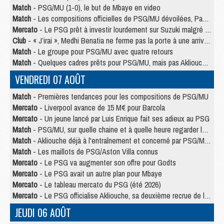
Match
- PSG/MU (1-0), le but de Mbaye en video
Match
- Les compositions officielles de PSG/MU dévoilées, Pacho titulaire
Mercato
- Le PSG prêt à investir lourdement sur Suzuki malgré Safonov et Chevalier
Club
- « J’irai », Medhi Benatia ne ferme pas la porte à une arrivée au PSG
Match
- Le groupe pour PSG/MU avec quatre retours
Match
- Quelques cadres prêts pour PSG/MU, mais pas Akliouche ?
VENDREDI 07 AOÛT
Match
- Premières tendances pour les compositions de PSG/MU
Mercato
- Liverpool avance de 15 M€ pour Barcola
Mercato
- Un jeune lancé par Luis Enrique fait ses adieux au PSG
Match
- PSG/MU, sur quelle chaine et à quelle heure regarder le match ?
Match
- Akliouche déjà à l'entraînement et concerné par PSG/MU ?
Match
- Les maillots de PSG/Aston Villa connus
Mercato
- Le PSG va augmenter son offre pour Godts
Mercato
- Le PSG avait un autre plan pour Mbaye
Mercato
- Le tableau mercato du PSG (été 2026)
Mercato
- Le PSG officialise Akliouche, sa deuxième recrue de l’été
JEUDI 06 AOÛT