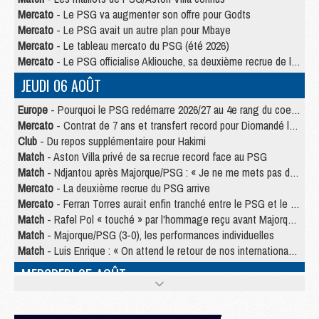
Mercato
- Le PSG va augmenter son offre pour Godts
Mercato
- Le PSG avait un autre plan pour Mbaye
Mercato
- Le tableau mercato du PSG (été 2026)
Mercato
- Le PSG officialise Akliouche, sa deuxième recrue de l’été
JEUDI 06 AOÛT
Europe
- Pourquoi le PSG redémarre 2026/27 au 4e rang du coefficient UEFA
Mercato
- Contrat de 7 ans et transfert record pour Diomandé loin du PSG
Club
- Du repos supplémentaire pour Hakimi
Match
- Aston Villa privé de sa recrue record face au PSG
Match
- Ndjantou après Majorque/PSG : « Je ne me mets pas de plafond »
Mercato
- La deuxième recrue du PSG arrive
Mercato
- Ferran Torres aurait enfin tranché entre le PSG et le Barça
Match
- Rafel Pol « touché » par l'hommage reçu avant Majorque/PSG
Match
- Majorque/PSG (3-0), les performances individuelles
Match
- Luis Enrique : « On attend le retour de nos internationaux »
MERCREDI 05 AOÛT
Match
- Majorque/PSG (3-0), le résumé et les buts en video
Match
- Majorque/PSG (3-0), reprise compliquée pour Paris