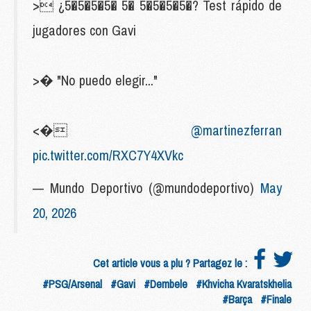
> ¿5�5�5�5� 5� 5�5�5�5�? Test rápido de
jugadores con Gavi
>� "No puedo elegir..."
<�
@martinezferran
pic.twitter.com/RXC7Y4XVkc
— Mundo Deportivo (@mundodeportivo)
May
20, 2026
Cet article vous a plu ? Partagez le :
#PSG/Arsenal
#Gavi
#Dembele
#Khvicha Kvaratskhelia
#Barça
#Finale