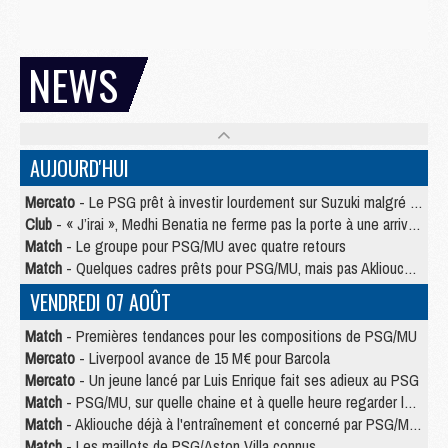
NEWS
AUJOURD'HUI
Mercato
- Le PSG prêt à investir lourdement sur Suzuki malgré Safonov et Chevalier
Club
- « J’irai », Medhi Benatia ne ferme pas la porte à une arrivée au PSG
Match
- Le groupe pour PSG/MU avec quatre retours
Match
- Quelques cadres prêts pour PSG/MU, mais pas Akliouche ?
VENDREDI 07 AOÛT
Match
- Premières tendances pour les compositions de PSG/MU
Mercato
- Liverpool avance de 15 M€ pour Barcola
Mercato
- Un jeune lancé par Luis Enrique fait ses adieux au PSG
Match
- PSG/MU, sur quelle chaine et à quelle heure regarder le match ?
Match
- Akliouche déjà à l'entraînement et concerné par PSG/MU ?
Match
- Les maillots de PSG/Aston Villa connus