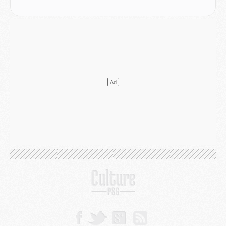
LUNDI 03 AOÛT
Match
- Podcast CulturePSG : Mercato (Godts, Suzuki, Akliouche, Barcola, etc)
Mercato
- L'Ajax attend bien plus de 45M pour Mika Godts
Club
- Quatre retours importants dans le groupe du PSG, et un plus discret
Mercato
- Ayari file en Ligue 2
Club
- Le PSG s'associe avec un géant de la tech
Mercato
- Vu d'Italie, le transfert de Suzuki au PSG est bien engagé
Mercato
- Ferran Torres ne serait pas à vendre, mais...
Europe
- Gros coup dur pour Aston Villa avant de croiser le PSG
DIMANCHE 02 AOÛT
Mercato
- Le transfert de Kolo Muani à la Juventus est officiel
Mercato
- [MAJ] Le PSG a fait une grosse offre à Parme pour Suzuki
Mercato
- Le PSG a envoyé une première offre pour Mika Godts
Club
- Après Pacho, d'autres retours en vue
Mercato
- Changement de dernière minute pour Kolo Muani
SAMEDI 01 AOÛT
Mercato
- L'agent de Mika Godts confirme un accord avec le PSG