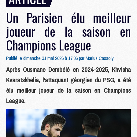
Un Parisien élu meilleur
joueur de la saison en
Champions League
Publié le dimanche 31 mai 2026 à 17:36 par
Marius Cassoly
Après Ousmane Dembélé en 2024-2025, Khvicha
Kvaratskhelia, l'attaquant géorgien du PSG, a été
élu meilleur joueur de la saison en Champions
League.