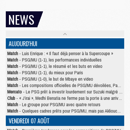
NEWS
AUJOURD'HUI
Match
- Luis Enrique : « Il faut déjà penser à la Supercoupe »
Match
- PSG/MU (1-1), les performances individuelles
Match
- PSG/MU (1-1), le résumé et les buts en video
Match
- PSG/MU (1-1), du mieux pour Paris
Match
- PSG/MU (1-0), le but de Mbaye en video
Match
- Les compositions officielles de PSG/MU dévoilées, Pacho titulaire
Mercato
- Le PSG prêt à investir lourdement sur Suzuki malgré Safonov et Chevalier
Club
- « J’irai », Medhi Benatia ne ferme pas la porte à une arrivée au PSG
Match
- Le groupe pour PSG/MU avec quatre retours
Match
- Quelques cadres prêts pour PSG/MU, mais pas Akliouche ?
VENDREDI 07 AOÛT