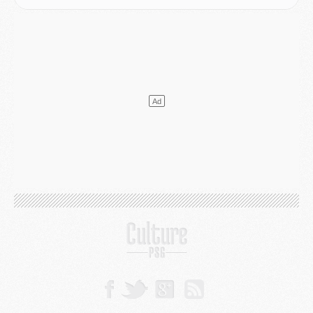
Match
- Majorque/PSG, sur quelle chaine et à quelle heure regarder le match ?
Mercato
- Le plan du PSG pour Suzuki et Chevalier se précise
Mercato
- L'Ajax refuse la première offre du PSG pour Godts
Mercato
- Le PSG veut accélérer, Ferran Torres temporise
Mercato
- Liverpool encore très loin du compte pour Barcola
LUNDI 03 AOÛT
Match
- Podcast CulturePSG : Mercato (Godts, Suzuki, Akliouche, Barcola, etc)
Mercato
- L'Ajax attend bien plus de 45M pour Mika Godts
Club
- Quatre retours importants dans le groupe du PSG, et un plus discret
Mercato
- Ayari file en Ligue 2
Club
- Le PSG s'associe avec un géant de la tech
Mercato
- Vu d'Italie, le transfert de Suzuki au PSG est bien engagé
Mercato
- Ferran Torres ne serait pas à vendre, mais...
Europe
- Gros coup dur pour Aston Villa avant de croiser le PSG
DIMANCHE 02 AOÛT
Mercato
- Le transfert de Kolo Muani à la Juventus est officiel
Mercato
- [MAJ] Le PSG a fait une grosse offre à Parme pour Suzuki
Mercato
- Le PSG a envoyé une première offre pour Mika Godts