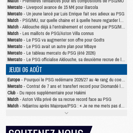
Match
- Premières tendances pour les compositions de PSG/MU
Mercato
- Liverpool avance de 15 M€ pour Barcola
Mercato
- Un jeune lancé par Luis Enrique fait ses adieux au PSG
Match
- PSG/MU, sur quelle chaine et à quelle heure regarder le match ?
Match
- Akliouche déjà à l'entraînement et concerné par PSG/MU ?
Match
- Les maillots de PSG/Aston Villa connus
Mercato
- Le PSG va augmenter son offre pour Godts
Mercato
- Le PSG avait un autre plan pour Mbaye
Mercato
- Le tableau mercato du PSG (été 2026)
Mercato
- Le PSG officialise Akliouche, sa deuxième recrue de l’été
JEUDI 06 AOÛT
Europe
- Pourquoi le PSG redémarre 2026/27 au 4e rang du coefficient UEFA
Mercato
- Contrat de 7 ans et transfert record pour Diomandé loin du PSG
Club
- Du repos supplémentaire pour Hakimi
Match
- Aston Villa privé de sa recrue record face au PSG
Match
- Ndjantou après Majorque/PSG : « Je ne me mets pas de plafond »
Mercato
- La deuxième recrue du PSG arrive
Mercato
- Ferran Torres aurait enfin tranché entre le PSG et le Barça
Match
- Rafel Pol « touché » par l'hommage reçu avant Majorque/PSG
Match
- Majorque/PSG (3-0), les performances individuelles