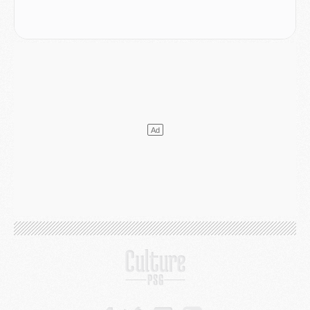
Match
- Les compositions officielles de Majorque/PSG avec Kvara et de nombreux jeunes
Club
- Casquettes, maillots de bain, padel, le PSG lance sa collection été
Match
- Un des nouveaux maillots pour Majorque/PSG
Mercato
- Le PSG prépare une nouvelle offre pour Suzuki
Mercato
- Le transfert de Ferran Torres au PSG réglé avant le 12 août ?
Match
- Le groupe pour Majorque/PSG avec 11 absents
Mercato
- Le PSG officialise un quatrième prêt
Mercato
- Liverpool ne veut pas que Barcola au PSG
Match
- Majorque/PSG, quelle compo pour le premier match de la saison 2026/27 ?
MARDI 04 AOÛT
Europe
- Les chapeaux provisoires de la Ligue des champions 2026/27
Podcast
- Podcast CulturePSG : Akliouche présenté par un fan de Monaco
Club
- Le PSG dévoile sa première collection d'entraînement pour 2026/2027
Discipline
- Un arbitre inattendu, mais porte-bonheur pour Lens/PSG
Match
- Majorque/PSG, sur quelle chaine et à quelle heure regarder le match ?
Mercato
- Le plan du PSG pour Suzuki et Chevalier se précise
Mercato
- L'Ajax refuse la première offre du PSG pour Godts
Mercato
- Le PSG veut accélérer, Ferran Torres temporise
Mercato
- Liverpool encore très loin du compte pour Barcola