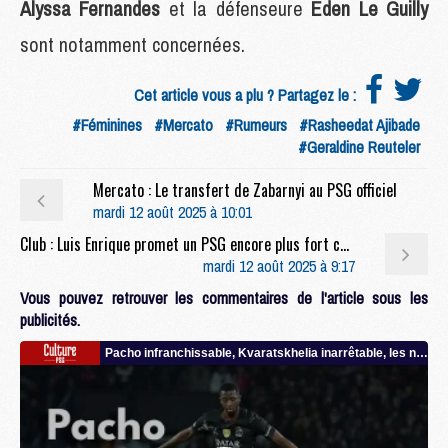
Alyssa Fernandes
et la défenseure
Eden Le Guilly
sont notamment concernées.
Cet article vous a plu ? Partagez le :
#Féminines
#Mercato
#Rumeurs
#Rasheedat Ajibade
#Geraldine Reuteler
Mercato : Le transfert de Zabarnyi au PSG officiel
mardi 12 août 2025 à 10:01
Club : Luis Enrique promet un PSG encore plus fort cette saison
mardi 12 août 2025 à 9:17
Vous pouvez retrouver les commentaires de l'article sous les
publicités.