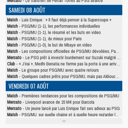
Mercato
- Le transfert de Ferran Torres au PSG avance
SAMEDI 08 AOÛT
Match
- Luis Enrique : « Il faut déjà penser à la Supercoupe »
Match
- PSG/MU (1-1), les performances individuelles
Match
- PSG/MU (1-1), le résumé et les buts en video
Match
- PSG/MU (1-1), du mieux pour Paris
Match
- PSG/MU (1-0), le but de Mbaye en video
Match
- Les compositions officielles de PSG/MU dévoilées, Pacho titulaire
Mercato
- Le PSG prêt à investir lourdement sur Suzuki malgré Safonov et Chevalier
Club
- « J’irai », Medhi Benatia ne ferme pas la porte à une arrivée au PSG
Match
- Le groupe pour PSG/MU avec quatre retours
Match
- Quelques cadres prêts pour PSG/MU, mais pas Akliouche ?
VENDREDI 07 AOÛT
Match
- Premières tendances pour les compositions de PSG/MU
Mercato
- Liverpool avance de 15 M€ pour Barcola
Mercato
- Un jeune lancé par Luis Enrique fait ses adieux au PSG
Match
- PSG/MU, sur quelle chaine et à quelle heure regarder le match ?
Match
- Akliouche déjà à l'entraînement et concerné par PSG/MU ?
Match
- Les maillots de PSG/Aston Villa connus