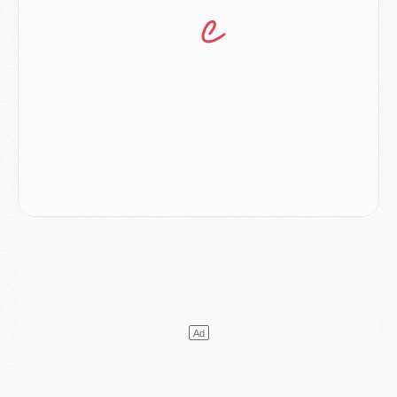
Match
- Les compositions officielles de Majorque/PSG avec Kvara et de nombreux jeunes
Club
- Casquettes, maillots de bain, padel, le PSG lance sa collection été
Match
- Un des nouveaux maillots pour Majorque/PSG
Mercato
- Le PSG prépare une nouvelle offre pour Suzuki
Mercato
- Le transfert de Ferran Torres au PSG réglé avant le 12 août ?
Match
- Le groupe pour Majorque/PSG avec 11 absents
Mercato
- Le PSG officialise un quatrième prêt
Mercato
- Liverpool ne veut pas que Barcola au PSG
Match
- Majorque/PSG, quelle compo pour le premier match de la saison 2026/27 ?
MARDI 04 AOÛT
Europe
- Les chapeaux provisoires de la Ligue des champions 2026/27
Podcast
- Podcast CulturePSG : Akliouche présenté par un fan de Monaco
Club
- Le PSG dévoile sa première collection d'entraînement pour 2026/2027
Discipline
- Un arbitre inattendu, mais porte-bonheur pour Lens/PSG
Match
- Majorque/PSG, sur quelle chaine et à quelle heure regarder le match ?
Mercato
- Le plan du PSG pour Suzuki et Chevalier se précise
Mercato
- L'Ajax refuse la première offre du PSG pour Godts
Mercato
- Le PSG veut accélérer, Ferran Torres temporise
Mercato
- Liverpool encore très loin du compte pour Barcola