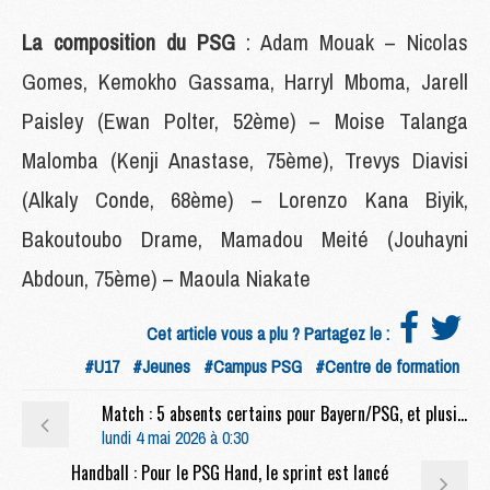
La composition du PSG
: Adam Mouak – Nicolas
Gomes, Kemokho Gassama, Harryl Mboma, Jarell
Paisley (Ewan Polter, 52ème) – Moise Talanga
Malomba (Kenji Anastase, 75ème), Trevys Diavisi
(Alkaly Conde, 68ème) – Lorenzo Kana Biyik,
Bakoutoubo Drame, Mamadou Meité (Jouhayni
Abdoun, 75ème) – Maoula Niakate
Cet article vous a plu ? Partagez le :
#U17
#Jeunes
#Campus PSG
#Centre de formation
Match : 5 absents certains pour Bayern/PSG, et plusieurs incertains
lundi 4 mai 2026 à 0:30
Handball : Pour le PSG Hand, le sprint est lancé