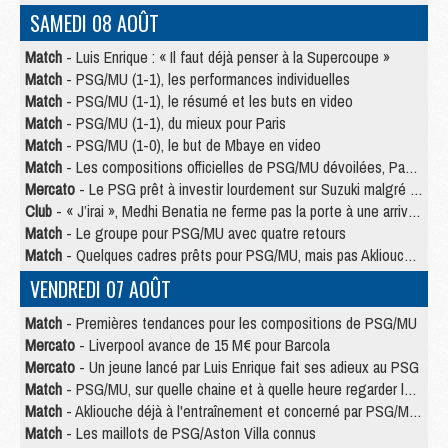
SAMEDI 08 AOÛT
Match
- Luis Enrique : « Il faut déjà penser à la Supercoupe »
Match
- PSG/MU (1-1), les performances individuelles
Match
- PSG/MU (1-1), le résumé et les buts en video
Match
- PSG/MU (1-1), du mieux pour Paris
Match
- PSG/MU (1-0), le but de Mbaye en video
Match
- Les compositions officielles de PSG/MU dévoilées, Pacho titulaire
Mercato
- Le PSG prêt à investir lourdement sur Suzuki malgré Safonov et Chevalier
Club
- « J’irai », Medhi Benatia ne ferme pas la porte à une arrivée au PSG
Match
- Le groupe pour PSG/MU avec quatre retours
Match
- Quelques cadres prêts pour PSG/MU, mais pas Akliouche ?
VENDREDI 07 AOÛT
Match
- Premières tendances pour les compositions de PSG/MU
Mercato
- Liverpool avance de 15 M€ pour Barcola
Mercato
- Un jeune lancé par Luis Enrique fait ses adieux au PSG
Match
- PSG/MU, sur quelle chaine et à quelle heure regarder le match ?
Match
- Akliouche déjà à l'entraînement et concerné par PSG/MU ?
Match
- Les maillots de PSG/Aston Villa connus