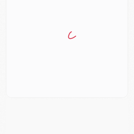
Club
- Le PSG dévoile sa première collection d'entraînement pour 2026/2027
Discipline
- Un arbitre inattendu, mais porte-bonheur pour Lens/PSG
Match
- Majorque/PSG, sur quelle chaine et à quelle heure regarder le match ?
Mercato
- Le plan du PSG pour Suzuki et Chevalier se précise
Mercato
- L'Ajax refuse la première offre du PSG pour Godts
Mercato
- Le PSG veut accélérer, Ferran Torres temporise
Mercato
- Liverpool encore très loin du compte pour Barcola
LUNDI 03 AOÛT
Match
- Podcast CulturePSG : Mercato (Godts, Suzuki, Akliouche, Barcola, etc)
Mercato
- L'Ajax attend bien plus de 45M pour Mika Godts
Club
- Quatre retours importants dans le groupe du PSG, et un plus discret
Mercato
- Ayari file en Ligue 2
Club
- Le PSG s'associe avec un géant de la tech
Mercato
- Vu d'Italie, le transfert de Suzuki au PSG est bien engagé
Mercato
- Ferran Torres ne serait pas à vendre, mais...
Europe
- Gros coup dur pour Aston Villa avant de croiser le PSG
DIMANCHE 02 AOÛT
Mercato
- Le transfert de Kolo Muani à la Juventus est officiel