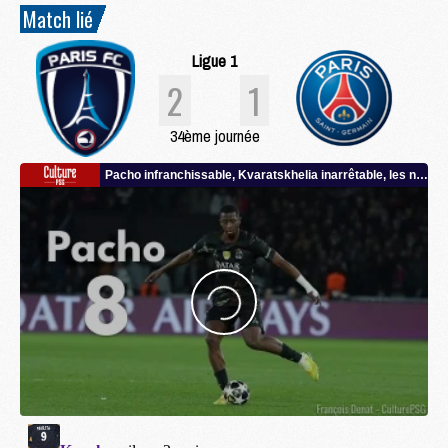
Match lié
Ligue 1
2
1
34ème journée