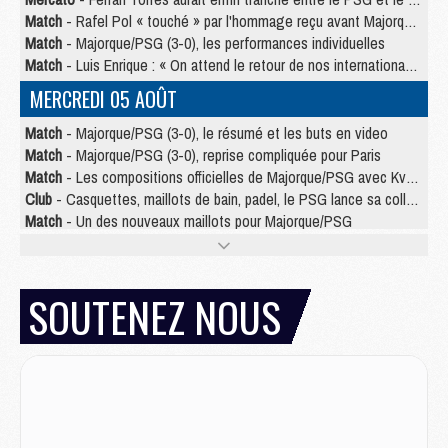
Match
- Rafel Pol « touché » par l'hommage reçu avant Majorque/PSG
Match
- Majorque/PSG (3-0), les performances individuelles
Match
- Luis Enrique : « On attend le retour de nos internationaux »
MERCREDI 05 AOÛT
Match
- Majorque/PSG (3-0), le résumé et les buts en video
Match
- Majorque/PSG (3-0), reprise compliquée pour Paris
Match
- Les compositions officielles de Majorque/PSG avec Kvara et de nombreux jeunes
Club
- Casquettes, maillots de bain, padel, le PSG lance sa collection été
Match
- Un des nouveaux maillots pour Majorque/PSG
Mercato
- Le PSG prépare une nouvelle offre pour Suzuki
Mercato
- Le transfert de Ferran Torres au PSG réglé avant le 12 août ?
Match
- Le groupe pour Majorque/PSG avec 11 absents
SOUTENEZ NOUS
Mercato
- Le PSG officialise un quatrième prêt
Mercato
- Liverpool ne veut pas que Barcola au PSG
Match
- Majorque/PSG, quelle compo pour le premier match de la saison 2026/27 ?
MARDI 04 AOÛT
Europe
- Les chapeaux provisoires de la Ligue des champions 2026/27
Podcast
- Podcast CulturePSG : Akliouche présenté par un fan de Monaco