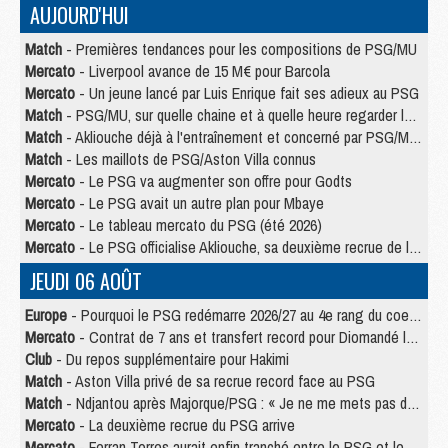
AUJOURD'HUI
Match
- Premières tendances pour les compositions de PSG/MU
Mercato
- Liverpool avance de 15 M€ pour Barcola
Mercato
- Un jeune lancé par Luis Enrique fait ses adieux au PSG
Match
- PSG/MU, sur quelle chaine et à quelle heure regarder le match ?
Match
- Akliouche déjà à l'entraînement et concerné par PSG/MU ?
Match
- Les maillots de PSG/Aston Villa connus
Mercato
- Le PSG va augmenter son offre pour Godts
Mercato
- Le PSG avait un autre plan pour Mbaye
Mercato
- Le tableau mercato du PSG (été 2026)
Mercato
- Le PSG officialise Akliouche, sa deuxième recrue de l’été
JEUDI 06 AOÛT
Europe
- Pourquoi le PSG redémarre 2026/27 au 4e rang du coefficient UEFA
Mercato
- Contrat de 7 ans et transfert record pour Diomandé loin du PSG
Club
- Du repos supplémentaire pour Hakimi
Match
- Aston Villa privé de sa recrue record face au PSG
Match
- Ndjantou après Majorque/PSG : « Je ne me mets pas de plafond »
Mercato
- La deuxième recrue du PSG arrive
Mercato
- Ferran Torres aurait enfin tranché entre le PSG et le Barça