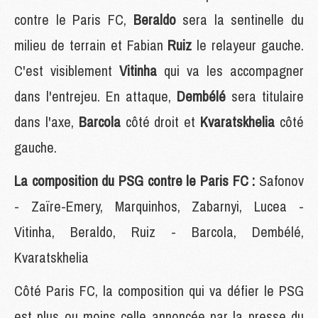
contre le Paris FC,
Beraldo
sera la sentinelle du
milieu de terrain et Fabian
Ruiz
le relayeur gauche.
C'est visiblement
Vitinha
qui va les accompagner
dans l'entrejeu. En attaque,
Dembélé
sera titulaire
dans l'axe,
Barcola
côté droit et
Kvaratskhelia
côté
gauche.
La composition du PSG contre le Paris FC :
Safonov
- Zaïre-Emery, Marquinhos, Zabarnyi, Lucea -
Vitinha, Beraldo, Ruiz - Barcola, Dembélé,
Kvaratskhelia
Côté Paris FC, la composition qui va défier le PSG
est plus ou moins celle annoncée par la presse du