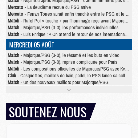
Match
- Ndjantou après Majorque/PSG : « Je ne me mets pas de plafond »
Mercato
- La deuxième recrue du PSG arrive
Mercato
- Ferran Torres aurait enfin tranché entre le PSG et le Barça
Match
- Rafel Pol « touché » par l'hommage reçu avant Majorque/PSG
Match
- Majorque/PSG (3-0), les performances individuelles
Match
- Luis Enrique : « On attend le retour de nos internationaux »
MERCREDI 05 AOÛT
Match
- Majorque/PSG (3-0), le résumé et les buts en video
Match
- Majorque/PSG (3-0), reprise compliquée pour Paris
Match
- Les compositions officielles de Majorque/PSG avec Kvara et de nombreux jeunes
Club
- Casquettes, maillots de bain, padel, le PSG lance sa collection été
Match
- Un des nouveaux maillots pour Majorque/PSG
Mercato
- Le PSG prépare une nouvelle offre pour Suzuki
Mercato
- Le transfert de Ferran Torres au PSG réglé avant le 12 août ?
Match
- Le groupe pour Majorque/PSG avec 11 absents
SOUTENEZ NOUS
Mercato
- Le PSG officialise un quatrième prêt
Mercato
- Liverpool ne veut pas que Barcola au PSG
Match
- Majorque/PSG, quelle compo pour le premier match de la saison 2026/27 ?
MARDI 04 AOÛT