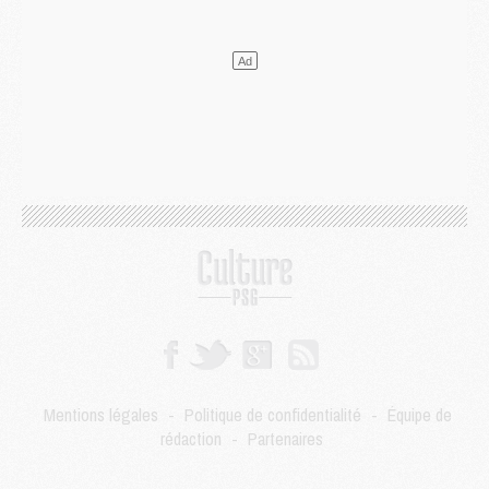
DIMANCHE 02 AOÛT
Mercato
- Le transfert de Kolo Muani à la Juventus est officiel
Mercato
- [MAJ] Le PSG a fait une grosse offre à Parme pour Suzuki
Mercato
- Le PSG a envoyé une première offre pour Mika Godts
Club
- Après Pacho, d'autres retours en vue
Mercato
- Changement de dernière minute pour Kolo Muani
SAMEDI 01 AOÛT
Mercato
- L'agent de Mika Godts confirme un accord avec le PSG
Club
- Quels numéros de maillot pour Akliouche et Digne au PSG ?
Match
- Un hommage prévu lors de Brest/PSG
Mercato
- Le PSG et le Barça ont rendez-vous pour Ferran Torres
Mercato
- Guéla Doué dans les listes du PSG
Mercato
- Le transfert de Mika Godts au PSG en bonne voie
VENDREDI 31 JUILLET
Match
- Un diffuseur annoncé pour les deux premiers matchs amicaux du PSG
Mentions légales
-
Politique de confidentialité
-
Équipe de
Mercato
- Le transfert d'Akliouche au PSG bouclé, le montant se précise
rédaction
-
Partenaires
Club
- Un retour majeur dans le groupe du PSG
Club
- [MAJ] Ndjantou et deux jeunes du PSG annoncés dans un tournoi U21