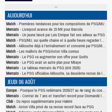
AUJOURD'HUI
Match
- Premières tendances pour les compositions de PSG/MU
Mercato
- Liverpool avance de 15 M€ pour Barcola
Mercato
- Un jeune lancé par Luis Enrique fait ses adieux au PSG
Match
- PSG/MU, sur quelle chaine et à quelle heure regarder le match ?
Match
- Akliouche déjà à l'entraînement et concerné par PSG/MU ?
Match
- Les maillots de PSG/Aston Villa connus
Mercato
- Le PSG va augmenter son offre pour Godts
Mercato
- Le PSG avait un autre plan pour Mbaye
Mercato
- Le tableau mercato du PSG (été 2026)
Mercato
- Le PSG officialise Akliouche, sa deuxième recrue de l’été
JEUDI 06 AOÛT
Europe
- Pourquoi le PSG redémarre 2026/27 au 4e rang du coefficient UEFA
Mercato
- Contrat de 7 ans et transfert record pour Diomandé loin du PSG
Club
- Du repos supplémentaire pour Hakimi
Match
- Aston Villa privé de sa recrue record face au PSG