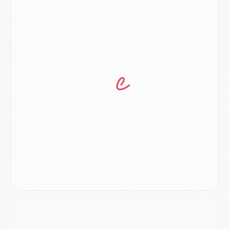
Europe
- Les chapeaux provisoires de la Ligue des champions 2026/27
Podcast
- Podcast CulturePSG : Akliouche présenté par un fan de Monaco
Club
- Le PSG dévoile sa première collection d'entraînement pour 2026/2027
Discipline
- Un arbitre inattendu, mais porte-bonheur pour Lens/PSG
Match
- Majorque/PSG, sur quelle chaine et à quelle heure regarder le match ?
Mercato
- Le plan du PSG pour Suzuki et Chevalier se précise
Mercato
- L'Ajax refuse la première offre du PSG pour Godts
Mercato
- Le PSG veut accélérer, Ferran Torres temporise
Mercato
- Liverpool encore très loin du compte pour Barcola
LUNDI 03 AOÛT
Match
- Podcast CulturePSG : Mercato (Godts, Suzuki, Akliouche, Barcola, etc)
Mercato
- L'Ajax attend bien plus de 45M pour Mika Godts
Club
- Quatre retours importants dans le groupe du PSG, et un plus discret
Mercato
- Ayari file en Ligue 2
Club
- Le PSG s'associe avec un géant de la tech
Mercato
- Vu d'Italie, le transfert de Suzuki au PSG est bien engagé
Mercato
- Ferran Torres ne serait pas à vendre, mais...
Europe
- Gros coup dur pour Aston Villa avant de croiser le PSG