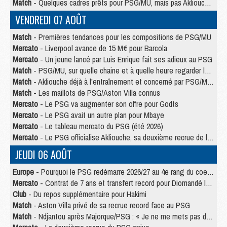
Match
- Quelques cadres prêts pour PSG/MU, mais pas Akliouche ?
VENDREDI 07 AOÛT
Match
- Premières tendances pour les compositions de PSG/MU
Mercato
- Liverpool avance de 15 M€ pour Barcola
Mercato
- Un jeune lancé par Luis Enrique fait ses adieux au PSG
Match
- PSG/MU, sur quelle chaine et à quelle heure regarder le match ?
Match
- Akliouche déjà à l'entraînement et concerné par PSG/MU ?
Match
- Les maillots de PSG/Aston Villa connus
Mercato
- Le PSG va augmenter son offre pour Godts
Mercato
- Le PSG avait un autre plan pour Mbaye
Mercato
- Le tableau mercato du PSG (été 2026)
Mercato
- Le PSG officialise Akliouche, sa deuxième recrue de l’été
JEUDI 06 AOÛT
Europe
- Pourquoi le PSG redémarre 2026/27 au 4e rang du coefficient UEFA
Mercato
- Contrat de 7 ans et transfert record pour Diomandé loin du PSG
Club
- Du repos supplémentaire pour Hakimi
Match
- Aston Villa privé de sa recrue record face au PSG
Match
- Ndjantou après Majorque/PSG : « Je ne me mets pas de plafond »