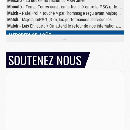
Mercato
- La deuxième recrue du PSG arrive
Mercato
- Ferran Torres aurait enfin tranché entre le PSG et le Barça
Match
- Rafel Pol « touché » par l'hommage reçu avant Majorque/PSG
Match
- Majorque/PSG (3-0), les performances individuelles
Match
- Luis Enrique : « On attend le retour de nos internationaux »
MERCREDI 05 AOÛT
Match
- Majorque/PSG (3-0), le résumé et les buts en video
Match
- Majorque/PSG (3-0), reprise compliquée pour Paris
SOUTENEZ NOUS
Match
- Les compositions officielles de Majorque/PSG avec Kvara et de nombreux jeunes
Club
- Casquettes, maillots de bain, padel, le PSG lance sa collection été
Match
- Un des nouveaux maillots pour Majorque/PSG
Mercato
- Le PSG prépare une nouvelle offre pour Suzuki
Mercato
- Le transfert de Ferran Torres au PSG réglé avant le 12 août ?
Match
- Le groupe pour Majorque/PSG avec 11 absents
Mercato
- Le PSG officialise un quatrième prêt
Mercato
- Liverpool ne veut pas que Barcola au PSG
Match
- Majorque/PSG, quelle compo pour le premier match de la saison 2026/27 ?
MARDI 04 AOÛT
Europe
- Les chapeaux provisoires de la Ligue des champions 2026/27