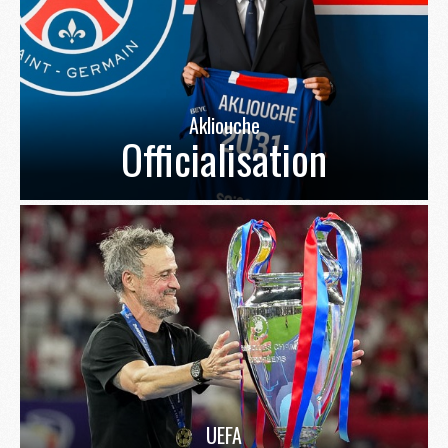
Akliouche
Officialisation
UEFA