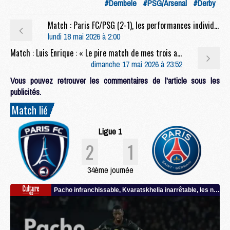
#Dembele
#PSG/Arsenal
#Derby
Match : Paris FC/PSG (2-1), les performances individuelles
lundi 18 mai 2026 à 2:00
Match : Luis Enrique : « Le pire match de mes trois années ici »
dimanche 17 mai 2026 à 23:52
Vous pouvez retrouver les commentaires de l'article sous les
publicités.
Match lié
Ligue 1
2
1
34ème journée