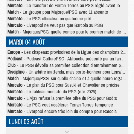
Mercato
- Le transfert de Ferran Torres au PSG réglé avant le 12 août ?
Match
- Le groupe pour Majorque/PSG avec 11 absents
Mercato
- Le PSG officialise un quatrième prêt
Mercato
- Liverpool ne veut pas que Barcola au PSG
Match
- Majorque/PSG, quelle compo pour le premier match de la saison 2026/27 ?
MARDI 04 AOÛT
Europe
- Les chapeaux provisoires de la Ligue des champions 2026/27
Podcast
- Podcast CulturePSG : Akliouche présenté par un fan de Monaco
Club
- Le PSG dévoile sa première collection d'entraînement pour 2026/2027
Discipline
- Un arbitre inattendu, mais porte-bonheur pour Lens/PSG
Match
- Majorque/PSG, sur quelle chaine et à quelle heure regarder le match ?
Mercato
- Le plan du PSG pour Suzuki et Chevalier se précise
Mercato
- Le tableau mercato du PSG (été 2026)
Mercato
- L'Ajax refuse la première offre du PSG pour Godts
Mercato
- Le PSG veut accélérer, Ferran Torres temporise
Mercato
- Liverpool encore très loin du compte pour Barcola
LUNDI 03 AOÛT
Match
- Podcast CulturePSG : Mercato (Godts, Suzuki, Akliouche, Barcola, etc)