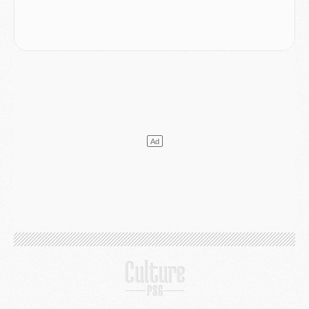
Mercato
- Guéla Doué dans les listes du PSG
Mercato
- Le transfert de Mika Godts au PSG en bonne voie
VENDREDI 31 JUILLET
Match
- Un diffuseur annoncé pour les deux premiers matchs amicaux du PSG
Mercato
- Le transfert d'Akliouche au PSG bouclé, le montant se précise
Club
- Un retour majeur dans le groupe du PSG
Club
- [MAJ] Ndjantou et deux jeunes du PSG annoncés dans un tournoi U21
Mercato
- L'étonnante piste Suzuki confirmée et onéreuse
JEUDI 30 JUILLET
Sélections
- Ancelotti fait le ménage au Brésil mais veut garder Marquinhos
Mercato
- Le statu quo du milieu du PSG se précise
Club
- Le PSG plutôt que la FIFA pour Al-Khelaïfi, poussé par l'UEFA ?
Mercato
- Le PSG presserait Ferran Torres de se décider, deux pistes de secours
Club
- Déguisements, shopping, double scouting, Luis Campos dévoile ses méthodes
Mercato
- Kroupi retiré du mercato
Mercato
- Enfin une avancée dans le transfert d'Akliouche
MERCREDI 29 JUILLET