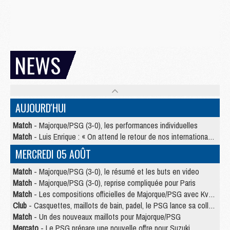
NEWS
AUJOURD'HUI
Match
- Majorque/PSG (3-0), les performances individuelles
Match
- Luis Enrique : « On attend le retour de nos internationaux »
MERCREDI 05 AOÛT
Match
- Majorque/PSG (3-0), le résumé et les buts en video
Match
- Majorque/PSG (3-0), reprise compliquée pour Paris
Match
- Les compositions officielles de Majorque/PSG avec Kvara et de nombreux jeunes
Club
- Casquettes, maillots de bain, padel, le PSG lance sa collection été
Match
- Un des nouveaux maillots pour Majorque/PSG
Mercato
- Le PSG prépare une nouvelle offre pour Suzuki