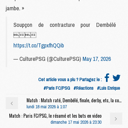
jambe. »
Soupçon de contracture pour Dembélé

https://t.co/TgpxfhQQib
— CulturePSG (@CulturePSG)
May 17, 2026
Cet article vous a plu ? Partagez le :
#Paris FC/PSG
#Réactions
#Luis Enrique
Match : Match raté, Dembélé, finale, derby, etc, la conf' complète de Luis Enrique après Paris FC/PSG (2-1)
lundi 18 mai 2026 à 1:07
Match : Paris FC/PSG, le résumé et les buts en video
dimanche 17 mai 2026 à 23:30