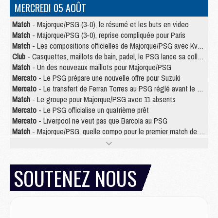
MERCREDI 05 AOÛT
Match
- Majorque/PSG (3-0), le résumé et les buts en video
Match
- Majorque/PSG (3-0), reprise compliquée pour Paris
Match
- Les compositions officielles de Majorque/PSG avec Kvara et de nombreux jeunes
Club
- Casquettes, maillots de bain, padel, le PSG lance sa collection été
Match
- Un des nouveaux maillots pour Majorque/PSG
Mercato
- Le PSG prépare une nouvelle offre pour Suzuki
Mercato
- Le transfert de Ferran Torres au PSG réglé avant le 12 août ?
Match
- Le groupe pour Majorque/PSG avec 11 absents
Mercato
- Le PSG officialise un quatrième prêt
Mercato
- Liverpool ne veut pas que Barcola au PSG
Match
- Majorque/PSG, quelle compo pour le premier match de la saison 2026/27 ?
MARDI 04 AOÛT
Europe
- Les chapeaux provisoires de la Ligue des champions 2026/27
SOUTENEZ NOUS
Podcast
- Podcast CulturePSG : Akliouche présenté par un fan de Monaco
Club
- Le PSG dévoile sa première collection d'entraînement pour 2026/2027
Discipline
- Un arbitre inattendu, mais porte-bonheur pour Lens/PSG
Match
- Majorque/PSG, sur quelle chaine et à quelle heure regarder le match ?