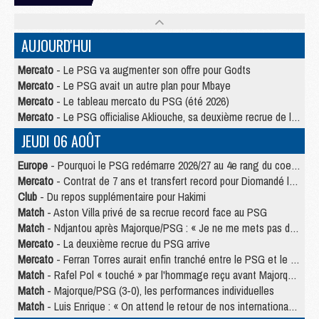
AUJOURD'HUI
Mercato
- Le PSG va augmenter son offre pour Godts
Mercato
- Le PSG avait un autre plan pour Mbaye
Mercato
- Le tableau mercato du PSG (été 2026)
Mercato
- Le PSG officialise Akliouche, sa deuxième recrue de l’été
JEUDI 06 AOÛT
Europe
- Pourquoi le PSG redémarre 2026/27 au 4e rang du coefficient UEFA
Mercato
- Contrat de 7 ans et transfert record pour Diomandé loin du PSG
Club
- Du repos supplémentaire pour Hakimi
Match
- Aston Villa privé de sa recrue record face au PSG
Match
- Ndjantou après Majorque/PSG : « Je ne me mets pas de plafond »
Mercato
- La deuxième recrue du PSG arrive
Mercato
- Ferran Torres aurait enfin tranché entre le PSG et le Barça
Match
- Rafel Pol « touché » par l'hommage reçu avant Majorque/PSG
Match
- Majorque/PSG (3-0), les performances individuelles
Match
- Luis Enrique : « On attend le retour de nos internationaux »