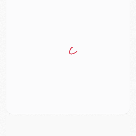
Mercato
- Le plan du PSG pour Suzuki et Chevalier se précise
Mercato
- L'Ajax refuse la première offre du PSG pour Godts
Mercato
- Le PSG veut accélérer, Ferran Torres temporise
Mercato
- Liverpool encore très loin du compte pour Barcola
LUNDI 03 AOÛT
Match
- Podcast CulturePSG : Mercato (Godts, Suzuki, Akliouche, Barcola, etc)
Mercato
- L'Ajax attend bien plus de 45M pour Mika Godts
Club
- Quatre retours importants dans le groupe du PSG, et un plus discret
Mercato
- Ayari file en Ligue 2
Club
- Le PSG s'associe avec un géant de la tech
Mercato
- Vu d'Italie, le transfert de Suzuki au PSG est bien engagé
Mercato
- Ferran Torres ne serait pas à vendre, mais...
Europe
- Gros coup dur pour Aston Villa avant de croiser le PSG
DIMANCHE 02 AOÛT
Mercato
- Le transfert de Kolo Muani à la Juventus est officiel
Mercato
- [MAJ] Le PSG a fait une grosse offre à Parme pour Suzuki
Mercato
- Le PSG a envoyé une première offre pour Mika Godts
Club
- Après Pacho, d'autres retours en vue
Mercato
- Changement de dernière minute pour Kolo Muani