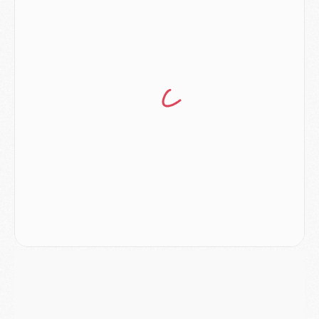
Mercato
- L'Ajax attend bien plus de 45M pour Mika Godts
Club
- Quatre retours importants dans le groupe du PSG, et un plus discret
Mercato
- Ayari file en Ligue 2
Club
- Le PSG s'associe avec un géant de la tech
Mercato
- Vu d'Italie, le transfert de Suzuki au PSG est bien engagé
Mercato
- Ferran Torres ne serait pas à vendre, mais...
Europe
- Gros coup dur pour Aston Villa avant de croiser le PSG
DIMANCHE 02 AOÛT
Mercato
- Le transfert de Kolo Muani à la Juventus est officiel
Mercato
- [MAJ] Le PSG a fait une grosse offre à Parme pour Suzuki
Mercato
- Le PSG a envoyé une première offre pour Mika Godts
Club
- Après Pacho, d'autres retours en vue
Mercato
- Changement de dernière minute pour Kolo Muani
SAMEDI 01 AOÛT
Mercato
- L'agent de Mika Godts confirme un accord avec le PSG
Club
- Quels numéros de maillot pour Akliouche et Digne au PSG ?
Match
- Un hommage prévu lors de Brest/PSG
Mercato
- Le PSG et le Barça ont rendez-vous pour Ferran Torres