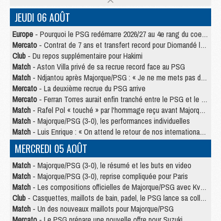
JEUDI 06 AOÛT
Europe
- Pourquoi le PSG redémarre 2026/27 au 4e rang du coefficient UEFA
Mercato
- Contrat de 7 ans et transfert record pour Diomandé loin du PSG
Club
- Du repos supplémentaire pour Hakimi
Match
- Aston Villa privé de sa recrue record face au PSG
Match
- Ndjantou après Majorque/PSG : « Je ne me mets pas de plafond »
Mercato
- La deuxième recrue du PSG arrive
Mercato
- Ferran Torres aurait enfin tranché entre le PSG et le Barça
Match
- Rafel Pol « touché » par l'hommage reçu avant Majorque/PSG
Match
- Majorque/PSG (3-0), les performances individuelles
Match
- Luis Enrique : « On attend le retour de nos internationaux »
MERCREDI 05 AOÛT
Match
- Majorque/PSG (3-0), le résumé et les buts en video
Match
- Majorque/PSG (3-0), reprise compliquée pour Paris
Match
- Les compositions officielles de Majorque/PSG avec Kvara et de nombreux jeunes
Club
- Casquettes, maillots de bain, padel, le PSG lance sa collection été
Match
- Un des nouveaux maillots pour Majorque/PSG
Mercato
- Le PSG prépare une nouvelle offre pour Suzuki