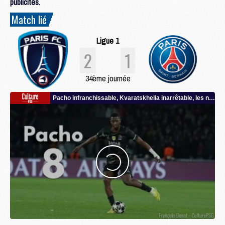
publicités.
Match lié
Ligue 1
2
1
34ème journée