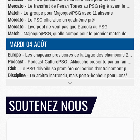
Mercato
- Le transfert de Ferran Torres au PSG réglé avant le 12 août ?
Match
- Le groupe pour Majorque/PSG avec 11 absents
Mercato
- Le PSG officialise un quatrième prêt
Mercato
- Liverpool ne veut pas que Barcola au PSG
Match
- Majorque/PSG, quelle compo pour le premier match de la saison 2026/27 ?
MARDI 04 AOÛT
Europe
- Les chapeaux provisoires de la Ligue des champions 2026/27
Podcast
- Podcast CulturePSG : Akliouche présenté par un fan de Monaco
Club
- Le PSG dévoile sa première collection d'entraînement pour 2026/2027
Discipline
- Un arbitre inattendu, mais porte-bonheur pour Lens/PSG
Match
- Majorque/PSG, sur quelle chaine et à quelle heure regarder le match ?
Mercato
- Le plan du PSG pour Suzuki et Chevalier se précise
Mercato
- Le tableau mercato du PSG (été 2026)
SOUTENEZ NOUS
Mercato
- L'Ajax refuse la première offre du PSG pour Godts
Mercato
- Le PSG veut accélérer, Ferran Torres temporise
Mercato
- Liverpool encore très loin du compte pour Barcola
LUNDI 03 AOÛT
Match
- Podcast CulturePSG : Mercato (Godts, Suzuki, Akliouche, Barcola, etc)