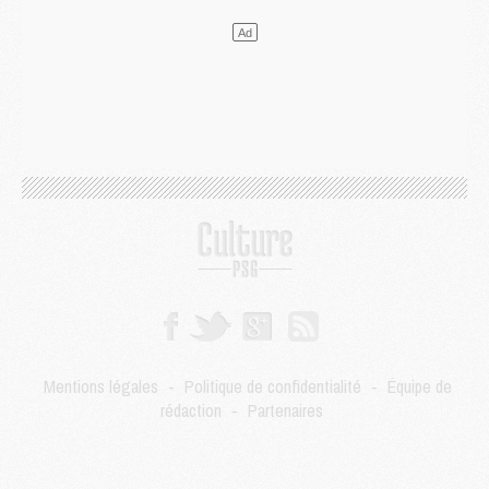
Mercato
- Guéla Doué dans les listes du PSG
Mercato
- Le transfert de Mika Godts au PSG en bonne voie
VENDREDI 31 JUILLET
Match
- Un diffuseur annoncé pour les deux premiers matchs amicaux du PSG
Mercato
- Le transfert d'Akliouche au PSG bouclé, le montant se précise
Club
- Un retour majeur dans le groupe du PSG
Club
- [MAJ] Ndjantou et deux jeunes du PSG annoncés dans un tournoi U21
Mercato
- L'étonnante piste Suzuki confirmée et onéreuse
JEUDI 30 JUILLET
Sélections
- Ancelotti fait le ménage au Brésil mais veut garder Marquinhos
Mercato
- Le statu quo du milieu du PSG se précise
Club
- Le PSG plutôt que la FIFA pour Al-Khelaïfi, poussé par l'UEFA ?
Mercato
- Le PSG presserait Ferran Torres de se décider, deux pistes de secours
Club
- Déguisements, shopping, double scouting, Luis Campos dévoile ses méthodes
Mentions légales
-
Politique de confidentialité
-
Équipe de
Mercato
- Kroupi retiré du mercato
rédaction
-
Partenaires
Mercato
- Enfin une avancée dans le transfert d'Akliouche
MERCREDI 29 JUILLET