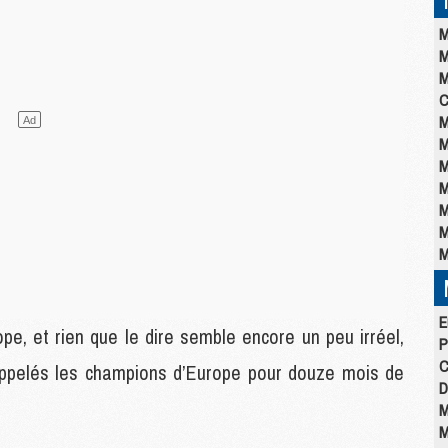
M
M
M
C
M
M
M
M
M
M
M
E
, et rien que le dire semble encore un peu irréel,
P
C
appelés les champions d’Europe pour douze mois de
D
M
M