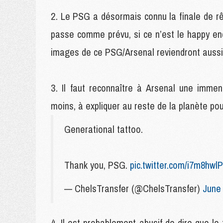
Le PSG a désormais connu la finale de rê
passe comme prévu, si ce n’est le happy en
images de ce PSG/Arsenal reviendront aussi 
Il faut reconnaître à Arsenal une immen
moins, à expliquer au reste de la planète pou
Generational tattoo.
Thank you, PSG.
pic.twitter.com/i7m8hwl
— ChelsTransfer (@ChelsTransfer)
June 
Il est probablement abusif de dire que le 