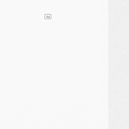
lub
- Le PSG plutôt que la FIFA pour Al-Khelaïfi, poussé par l'UEFA ?
ercato
- Le PSG presserait Ferran Torres de se décider, deux pistes de secours
lub
- Déguisements, shopping, double scouting, Luis Campos dévoile ses méthodes
ercato
- Kroupi retiré du mercato
ercato
- Enfin une avancée dans le transfert d'Akliouche
MERCREDI 29 JUILLET
ercato
- Ferran Torres priorité du PSG, mais ouvert à tout
ercato
- Première offre de Liverpool en approche pour Barcola
ercato
- Le montant du transfert de Kolo Muani se précise, la formule aussi
ercato
- Kolo Muani attendu en Italie, son transfert débloqué
ercato
- Monaco a encore repoussé une offre du PSG pour Akliouche
ercato
- Liverpool presque d'accord avec Barcola, le PSG pas du tout
ercato
- Moment décisif pour le transfert de Kolo Muani
MARDI 28 JUILLET
ercato
- Des intermédiaires ont tenté de relancer Diomande au PSG
lub
- Au moins neuf jeunes conviés à l'entraînement des pros
ercato
- Une partie du communiqué du PSG sur Diomande expliquée
ercato
- Barcola futur plus gros transfert de l'été ?
ormation
- Retour sur la saison des U17 du PSG en 7 chiffres clés