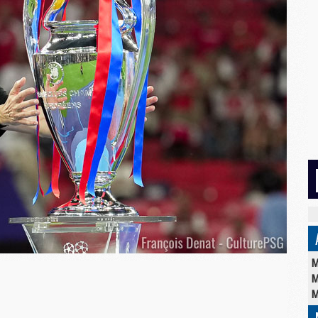
M
M
M