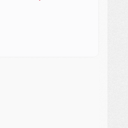
ercato
- Changement de dernière minute pour Kolo Muani
SAMEDI 01 AOÛT
ercato
- L'agent de Mika Godts confirme un accord avec le PSG
lub
- Quels numéros de maillot pour Akliouche et Digne au PSG ?
atch
- Un hommage prévu lors de Brest/PSG
ercato
- Le PSG et le Barça ont rendez-vous pour Ferran Torres
ercato
- Guéla Doué dans les listes du PSG
ercato
- Le transfert de Mika Godts au PSG en bonne voie
VENDREDI 31 JUILLET
atch
- Un diffuseur annoncé pour les deux premiers matchs amicaux du PSG
ercato
- Le transfert d'Akliouche au PSG bouclé, le montant se précise
lub
- Un retour majeur dans le groupe du PSG
lub
- [MAJ] Ndjantou et deux jeunes du PSG annoncés dans un tournoi U21
ercato
- L'étonnante piste Suzuki confirmée et onéreuse
JEUDI 30 JUILLET
élections
- Ancelotti fait le ménage au Brésil mais veut garder Marquinhos
ercato
- Le statu quo du milieu du PSG se précise