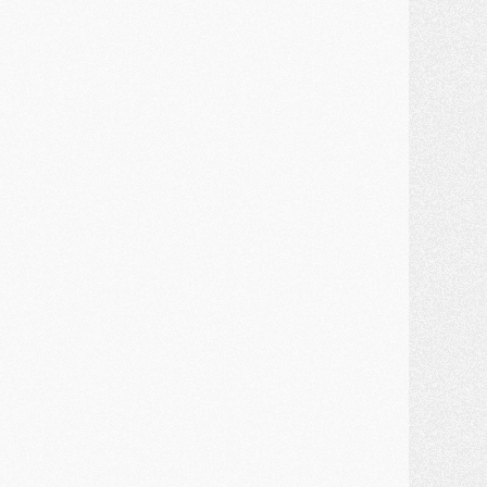
lub
- Le PSG connaît ses premiers matches de septembre
ercato
- Un troisième prêt bouclé par le PSG
LUNDI 27 JUILLET
odcast
- Podcast CulturePSG à 22h : Mercato (Barcola, Diomande, etc)
ercato
- La prolongation de Dembélé au PSG dans la dernière ligne droite
lub
- Le PSG a fait sa reprise avec... 9 joueurs
és. sociaux
- Les Portugais du PSG réunis pendant leurs vacances
ercato
- Le PSG avance sur la piste Suzuki
ercato
- Après Digne, un autre défenseur en approche au PSG ?
lub
- Une petite quinzaine de joueurs attendus pour la reprise de l'entraînement du PSG
DIMANCHE 26 JUILLET
ercato
- Le PSG lâche Diomande et tacle des demandes « totalement disproportionnés »
lub
- [Avant la reprise] Les tauliers de la saison passée
lub
- Barcola refuse de prolonger au PSG
ercato
- Luis Enrique derrière l'intérêt du PSG pour Rodri ?
ercato
- Le transfert de Kolo Muani enfin débloqué ?
ercato
- Le PSG n'est plus en pole pour Diomande, mais pas hors-jeu