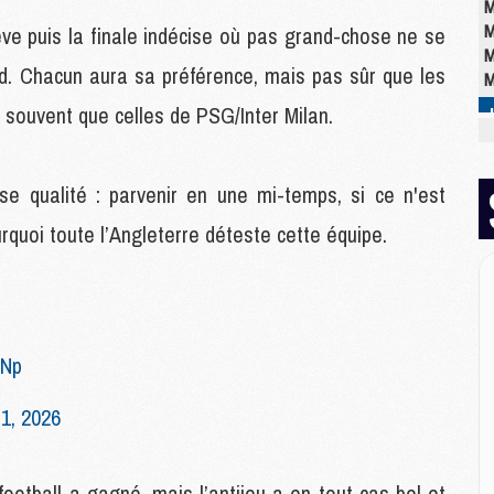
M
M
ve puis la finale indécise où pas grand-chose ne se
M
d. Chacun aura sa préférence, mais pas sûr que les
M
souvent que celles de PSG/Inter Milan.
M
M
se qualité : parvenir en une mi-temps, si ce n'est
C
M
rquoi toute l’Angleterre déteste cette équipe.
C
M
M
E
PNp
M
1, 2026
M
M
C
football a gagné, mais l’antijeu a en tout cas bel et