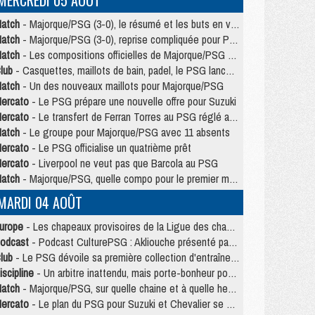
MERCREDI 05 AOÛT
atch
- Majorque/PSG (3-0), le résumé et les buts en video
atch
- Majorque/PSG (3-0), reprise compliquée pour Paris
atch
- Les compositions officielles de Majorque/PSG avec Kvara et de nombreux jeunes
lub
- Casquettes, maillots de bain, padel, le PSG lance sa collection été
atch
- Un des nouveaux maillots pour Majorque/PSG
ercato
- Le PSG prépare une nouvelle offre pour Suzuki
ercato
- Le transfert de Ferran Torres au PSG réglé avant le 12 août ?
atch
- Le groupe pour Majorque/PSG avec 11 absents
ercato
- Le PSG officialise un quatrième prêt
ercato
- Liverpool ne veut pas que Barcola au PSG
atch
- Majorque/PSG, quelle compo pour le premier match de la saison 2026/27 ?
MARDI 04 AOÛT
urope
- Les chapeaux provisoires de la Ligue des champions 2026/27
odcast
- Podcast CulturePSG : Akliouche présenté par un fan de Monaco
lub
- Le PSG dévoile sa première collection d'entraînement pour 2026/2027
iscipline
- Un arbitre inattendu, mais porte-bonheur pour Lens/PSG
atch
- Majorque/PSG, sur quelle chaine et à quelle heure regarder le match ?
ercato
- Le plan du PSG pour Suzuki et Chevalier se précise