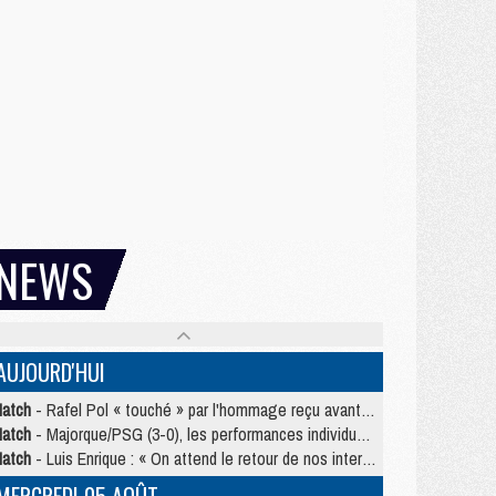
NEWS
AUJOURD'HUI
atch
- Rafel Pol « touché » par l'hommage reçu avant Majorque/PSG
atch
- Majorque/PSG (3-0), les performances individuelles
atch
- Luis Enrique : « On attend le retour de nos internationaux »