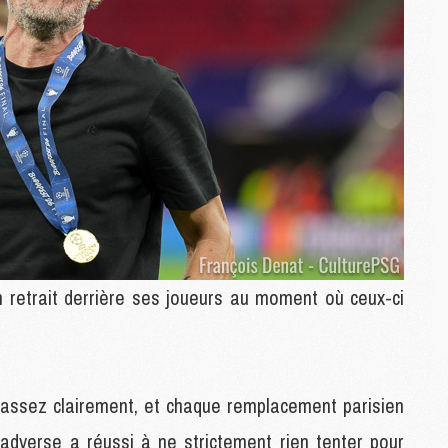
C
M
C
M
M
M
M
M
M
M
M
M
 retrait derrière ses joueurs au moment où ceux-ci
M
C
M
, assez clairement, et chaque remplacement parisien
M
pe adverse a réussi à ne strictement rien tenter pour
F