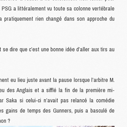
C
e PSG a littéralement vu toute sa colonne vertébrale
M
n’a pratiquement rien changé dans son approche du
P
M
C
e dire que c’est une bonne idée d’aller aux tirs au
R
M
M
C
nt eu lieu juste avant la pause lorsque l’arbitre M.
M
eu des Anglais et a sifflé la fin de la première mi-
C
par Saka si celui-ci n’avait pas relancé la comédie
C
M
 les gains de temps des Gunners, puis a basculé de
M
M
non ?