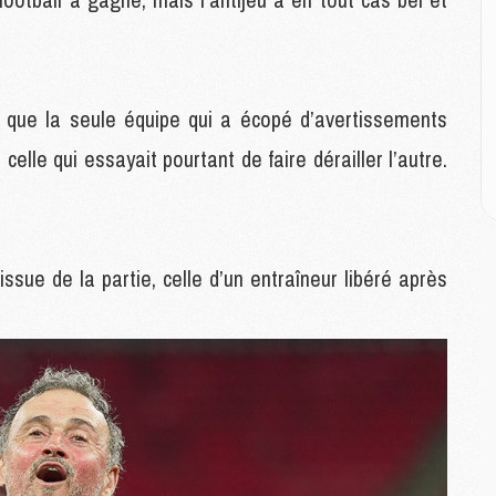
M
M
C
er que la seule équipe qui a écopé d’avertissements
M
M
elle qui essayait pourtant de faire dérailler l’autre.
M
M
M
’issue de la partie, celle d’un entraîneur libéré après
M
C
C
M
S
M