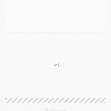
Match
- Podcast CulturePSG : Mercato (Godts, Suzuki, Akliouche, Barcola, etc)
Mercato
- L'Ajax attend bien plus de 45M pour Mika Godts
Club
- Quatre retours importants dans le groupe du PSG, et un plus discret
Mercato
- Ayari file en Ligue 2
Club
- Le PSG s'associe avec un géant de la tech
Mercato
- Vu d'Italie, le transfert de Suzuki au PSG est bien engagé
Mercato
- Ferran Torres ne serait pas à vendre, mais...
Europe
- Gros coup dur pour Aston Villa avant de croiser le PSG
DIMANCHE 02 AOÛT
Mercato
- Le transfert de Kolo Muani à la Juventus est officiel
Mercato
- [MAJ] Le PSG a fait une grosse offre à Parme pour Suzuki
Mercato
- Le PSG a envoyé une première offre pour Mika Godts
Club
- Après Pacho, d'autres retours en vue
Mercato
- Changement de dernière minute pour Kolo Muani
SAMEDI 01 AOÛT
Mercato
- L'agent de Mika Godts confirme un accord avec le PSG
Club
- Quels numéros de maillot pour Akliouche et Digne au PSG ?
Match
- Un hommage prévu lors de Brest/PSG