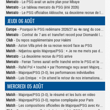
Mercato
- Le PSG avait un autre plan pour Mbaye
Mercato
- Le tableau mercato du PSG (été 2026)
Mercato
- Le PSG officialise Akliouche, sa deuxième recrue de l’été
JEUDI 06 AOÛT
Europe
- Pourquoi le PSG redémarre 2026/27 au 4e rang du coefficient UEFA
Mercato
- Contrat de 7 ans et transfert record pour Diomandé loin du PSG
Club
- Du repos supplémentaire pour Hakimi
Match
- Aston Villa privé de sa recrue record face au PSG
Match
- Ndjantou après Majorque/PSG : « Je ne me mets pas de plafond »
Mercato
- La deuxième recrue du PSG arrive
Mercato
- Ferran Torres aurait enfin tranché entre le PSG et le Barça
Match
- Rafel Pol « touché » par l'hommage reçu avant Majorque/PSG
Match
- Majorque/PSG (3-0), les performances individuelles
Match
- Luis Enrique : « On attend le retour de nos internationaux »
MERCREDI 05 AOÛT
Match
- Majorque/PSG (3-0), le résumé et les buts en video
Match
- Majorque/PSG (3-0), reprise compliquée pour Paris
Match
- Les compositions officielles de Majorque/PSG avec Kvara et de nombreux jeunes