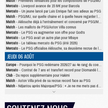
Match
- Premières tendances pour les compositions de PSG/MU
Mercato
- Liverpool avance de 15 M€ pour Barcola
Mercato
- Un jeune lancé par Luis Enrique fait ses adieux au PSG
Match
- PSG/MU, sur quelle chaine et à quelle heure regarder le match ?
Match
- Akliouche déjà à l'entraînement et concerné par PSG/MU ?
Match
- Les maillots de PSG/Aston Villa connus
Mercato
- Le PSG va augmenter son offre pour Godts
Mercato
- Le PSG avait un autre plan pour Mbaye
Mercato
- Le tableau mercato du PSG (été 2026)
Mercato
- Le PSG officialise Akliouche, sa deuxième recrue de l’été
JEUDI 06 AOÛT
Europe
- Pourquoi le PSG redémarre 2026/27 au 4e rang du coefficient UEFA
Mercato
- Contrat de 7 ans et transfert record pour Diomandé loin du PSG
Club
- Du repos supplémentaire pour Hakimi
Match
- Aston Villa privé de sa recrue record face au PSG
Match
- Ndjantou après Majorque/PSG : « Je ne me mets pas de plafond »
Mercato
- La deuxième recrue du PSG arrive
Mercato
- Ferran Torres aurait enfin tranché entre le PSG et le Barça
Match
- Rafel Pol « touché » par l'hommage reçu avant Majorque/PSG
Match
- Majorque/PSG (3-0), les performances individuelles