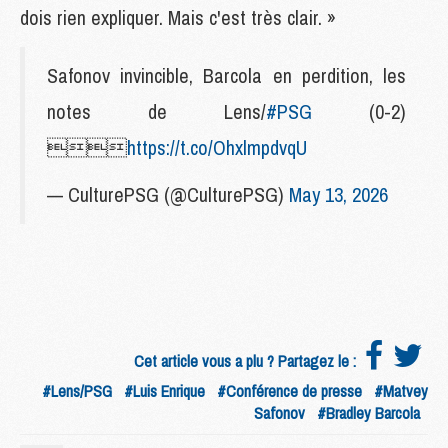
dois rien expliquer. Mais c'est très clair. »
Safonov invincible, Barcola en perdition, les
notes de Lens/
#PSG
(0-2)

https://t.co/OhxlmpdvqU
— CulturePSG (@CulturePSG)
May 13, 2026
Cet article vous a plu ? Partagez le :
#Lens/PSG
#Luis Enrique
#Conférence de presse
#Matvey
Safonov
#Bradley Barcola