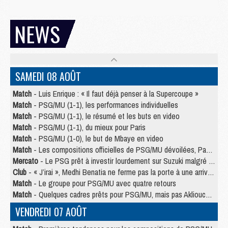
NEWS
SAMEDI 08 AOÛT
Match
- Luis Enrique : « Il faut déjà penser à la Supercoupe »
Match
- PSG/MU (1-1), les performances individuelles
Match
- PSG/MU (1-1), le résumé et les buts en video
Match
- PSG/MU (1-1), du mieux pour Paris
Match
- PSG/MU (1-0), le but de Mbaye en video
Match
- Les compositions officielles de PSG/MU dévoilées, Pacho titulaire
Mercato
- Le PSG prêt à investir lourdement sur Suzuki malgré Safonov et Chevalier
Club
- « J’irai », Medhi Benatia ne ferme pas la porte à une arrivée au PSG
Match
- Le groupe pour PSG/MU avec quatre retours
Match
- Quelques cadres prêts pour PSG/MU, mais pas Akliouche ?
VENDREDI 07 AOÛT