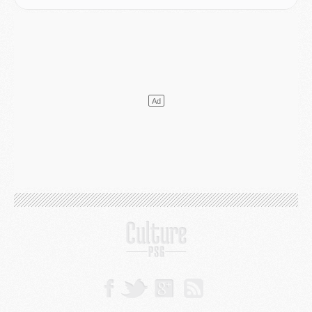
Match
- Majorque/PSG, sur quelle chaine et à quelle heure regarder le match ?
Mercato
- Le plan du PSG pour Suzuki et Chevalier se précise
Mercato
- L'Ajax refuse la première offre du PSG pour Godts
Mercato
- Le PSG veut accélérer, Ferran Torres temporise
Mercato
- Liverpool encore très loin du compte pour Barcola
LUNDI 03 AOÛT
Match
- Podcast CulturePSG : Mercato (Godts, Suzuki, Akliouche, Barcola, etc)
Mercato
- L'Ajax attend bien plus de 45M pour Mika Godts
Club
- Quatre retours importants dans le groupe du PSG, et un plus discret
Mercato
- Ayari file en Ligue 2
Club
- Le PSG s'associe avec un géant de la tech
Mercato
- Vu d'Italie, le transfert de Suzuki au PSG est bien engagé
Mercato
- Ferran Torres ne serait pas à vendre, mais...
Europe
- Gros coup dur pour Aston Villa avant de croiser le PSG
DIMANCHE 02 AOÛT
Mercato
- Le transfert de Kolo Muani à la Juventus est officiel
Mercato
- [MAJ] Le PSG a fait une grosse offre à Parme pour Suzuki
Mercato
- Le PSG a envoyé une première offre pour Mika Godts