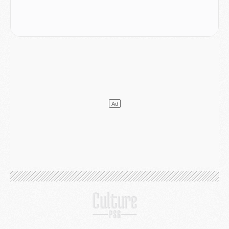
Match
- Majorque/PSG, quelle compo pour le premier match de la saison 2026/27 ?
MARDI 04 AOÛT
Europe
- Les chapeaux provisoires de la Ligue des champions 2026/27
Podcast
- Podcast CulturePSG : Akliouche présenté par un fan de Monaco
Club
- Le PSG dévoile sa première collection d'entraînement pour 2026/2027
Discipline
- Un arbitre inattendu, mais porte-bonheur pour Lens/PSG
Match
- Majorque/PSG, sur quelle chaine et à quelle heure regarder le match ?
Mercato
- Le plan du PSG pour Suzuki et Chevalier se précise
Mercato
- L'Ajax refuse la première offre du PSG pour Godts
Mercato
- Le PSG veut accélérer, Ferran Torres temporise
Mercato
- Liverpool encore très loin du compte pour Barcola
LUNDI 03 AOÛT
Match
- Podcast CulturePSG : Mercato (Godts, Suzuki, Akliouche, Barcola, etc)
Mercato
- L'Ajax attend bien plus de 45M pour Mika Godts
Club
- Quatre retours importants dans le groupe du PSG, et un plus discret
Mercato
- Ayari file en Ligue 2
Club
- Le PSG s'associe avec un géant de la tech
Mercato
- Vu d'Italie, le transfert de Suzuki au PSG est bien engagé