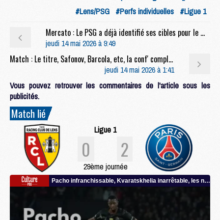
#Lens/PSG
#Perfs individuelles
#Ligue 1
Mercato : Le PSG a déjà identifié ses cibles pour le mercato
jeudi 14 mai 2026 à 9:49
Match : Le titre, Safonov, Barcola, etc, la conf' complète de Luis Enrique après Lens/PSG (0-2)
jeudi 14 mai 2026 à 1:41
Vous pouvez retrouver les commentaires de l'article sous les
publicités.
Match lié
Ligue 1
0
2
29ème journée