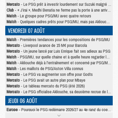
Mercato
- Le PSG prêt à investir lourdement sur Suzuki malgré Safonov et Chevalier
Club
- « J’irai », Medhi Benatia ne ferme pas la porte à une arrivée au PSG
Match
- Le groupe pour PSG/MU avec quatre retours
Match
- Quelques cadres prêts pour PSG/MU, mais pas Akliouche ?
VENDREDI 07 AOÛT
Match
- Premières tendances pour les compositions de PSG/MU
Mercato
- Liverpool avance de 15 M€ pour Barcola
Mercato
- Un jeune lancé par Luis Enrique fait ses adieux au PSG
Match
- PSG/MU, sur quelle chaine et à quelle heure regarder le match ?
Match
- Akliouche déjà à l'entraînement et concerné par PSG/MU ?
Match
- Les maillots de PSG/Aston Villa connus
Mercato
- Le PSG va augmenter son offre pour Godts
Mercato
- Le PSG avait un autre plan pour Mbaye
Mercato
- Le tableau mercato du PSG (été 2026)
Mercato
- Le PSG officialise Akliouche, sa deuxième recrue de l’été
JEUDI 06 AOÛT
Europe
- Pourquoi le PSG redémarre 2026/27 au 4e rang du coefficient UEFA
Mercato
- Contrat de 7 ans et transfert record pour Diomandé loin du PSG