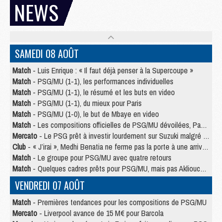
NEWS
SAMEDI 08 AOÛT
Match
- Luis Enrique : « Il faut déjà penser à la Supercoupe »
Match
- PSG/MU (1-1), les performances individuelles
Match
- PSG/MU (1-1), le résumé et les buts en video
Match
- PSG/MU (1-1), du mieux pour Paris
Match
- PSG/MU (1-0), le but de Mbaye en video
Match
- Les compositions officielles de PSG/MU dévoilées, Pacho titulaire
Mercato
- Le PSG prêt à investir lourdement sur Suzuki malgré Safonov et Chevalier
Club
- « J’irai », Medhi Benatia ne ferme pas la porte à une arrivée au PSG
Match
- Le groupe pour PSG/MU avec quatre retours
Match
- Quelques cadres prêts pour PSG/MU, mais pas Akliouche ?
VENDREDI 07 AOÛT
Match
- Premières tendances pour les compositions de PSG/MU
Mercato
- Liverpool avance de 15 M€ pour Barcola