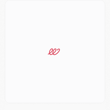
MERCREDI 05 AOÛT
Match
- Majorque/PSG (3-0), le résumé et les buts en video
Match
- Majorque/PSG (3-0), reprise compliquée pour Paris
Match
- Les compositions officielles de Majorque/PSG avec Kvara et de nombreux jeunes
Club
- Casquettes, maillots de bain, padel, le PSG lance sa collection été
Match
- Un des nouveaux maillots pour Majorque/PSG
Mercato
- Le PSG prépare une nouvelle offre pour Suzuki
Mercato
- Le transfert de Ferran Torres au PSG réglé avant le 12 août ?
Match
- Le groupe pour Majorque/PSG avec 11 absents
Mercato
- Le PSG officialise un quatrième prêt
Mercato
- Liverpool ne veut pas que Barcola au PSG
Match
- Majorque/PSG, quelle compo pour le premier match de la saison 2026/27 ?
MARDI 04 AOÛT
Europe
- Les chapeaux provisoires de la Ligue des champions 2026/27
Podcast
- Podcast CulturePSG : Akliouche présenté par un fan de Monaco
Club
- Le PSG dévoile sa première collection d'entraînement pour 2026/2027
Discipline
- Un arbitre inattendu, mais porte-bonheur pour Lens/PSG
Match
- Majorque/PSG, sur quelle chaine et à quelle heure regarder le match ?
Mercato
- Le plan du PSG pour Suzuki et Chevalier se précise