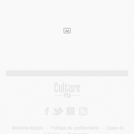
Mercato
- L'Ajax refuse la première offre du PSG pour Godts
Mercato
- Le PSG veut accélérer, Ferran Torres temporise
Mercato
- Liverpool encore très loin du compte pour Barcola
LUNDI 03 AOÛT
Match
- Podcast CulturePSG : Mercato (Godts, Suzuki, Akliouche, Barcola, etc)
Mercato
- L'Ajax attend bien plus de 45M pour Mika Godts
Club
- Quatre retours importants dans le groupe du PSG, et un plus discret
Mercato
- Ayari file en Ligue 2
Club
- Le PSG s'associe avec un géant de la tech
Mercato
- Vu d'Italie, le transfert de Suzuki au PSG est bien engagé
Mercato
- Ferran Torres ne serait pas à vendre, mais...
Europe
- Gros coup dur pour Aston Villa avant de croiser le PSG
DIMANCHE 02 AOÛT
Mercato
- Le transfert de Kolo Muani à la Juventus est officiel
Mercato
- [MAJ] Le PSG a fait une grosse offre à Parme pour Suzuki
Mercato
- Le PSG a envoyé une première offre pour Mika Godts
Club
- Après Pacho, d'autres retours en vue
Mentions légales
-
Politique de confidentialité
-
Équipe de
Mercato
- Changement de dernière minute pour Kolo Muani