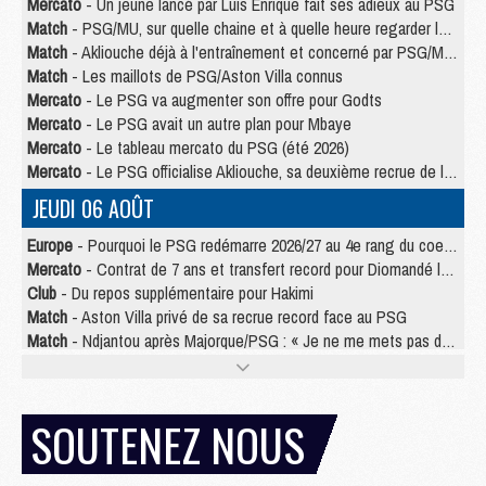
Mercato
- Un jeune lancé par Luis Enrique fait ses adieux au PSG
Match
- PSG/MU, sur quelle chaine et à quelle heure regarder le match ?
Match
- Akliouche déjà à l'entraînement et concerné par PSG/MU ?
Match
- Les maillots de PSG/Aston Villa connus
Mercato
- Le PSG va augmenter son offre pour Godts
Mercato
- Le PSG avait un autre plan pour Mbaye
Mercato
- Le tableau mercato du PSG (été 2026)
Mercato
- Le PSG officialise Akliouche, sa deuxième recrue de l’été
JEUDI 06 AOÛT
Europe
- Pourquoi le PSG redémarre 2026/27 au 4e rang du coefficient UEFA
Mercato
- Contrat de 7 ans et transfert record pour Diomandé loin du PSG
Club
- Du repos supplémentaire pour Hakimi
Match
- Aston Villa privé de sa recrue record face au PSG
Match
- Ndjantou après Majorque/PSG : « Je ne me mets pas de plafond »
Mercato
- La deuxième recrue du PSG arrive
Mercato
- Ferran Torres aurait enfin tranché entre le PSG et le Barça
Match
- Rafel Pol « touché » par l'hommage reçu avant Majorque/PSG
SOUTENEZ NOUS
Match
- Majorque/PSG (3-0), les performances individuelles
Match
- Luis Enrique : « On attend le retour de nos internationaux »