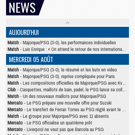
NEWS
AUJOURD'HUI
Match
- Majorque/PSG (3-0), les performances individuelles
Match
- Luis Enrique : « On attend le retour de nos internationaux »
MERCREDI 05 AOÛT
Match
- Majorque/PSG (3-0), le résumé et les buts en video
Match
- Majorque/PSG (3-0), reprise compliquée pour Paris
Match
- Les compositions officielles de Majorque/PSG avec Kvara et de nombreux jeunes
Club
- Casquettes, maillots de bain, padel, le PSG lance sa collection été
Match
- Un des nouveaux maillots pour Majorque/PSG
Mercato
- Le PSG prépare une nouvelle offre pour Suzuki
Mercato
- Le transfert de Ferran Torres au PSG réglé avant le 12 août ?
Match
- Le groupe pour Majorque/PSG avec 11 absents
Mercato
- Le PSG officialise un quatrième prêt
Mercato
- Liverpool ne veut pas que Barcola au PSG