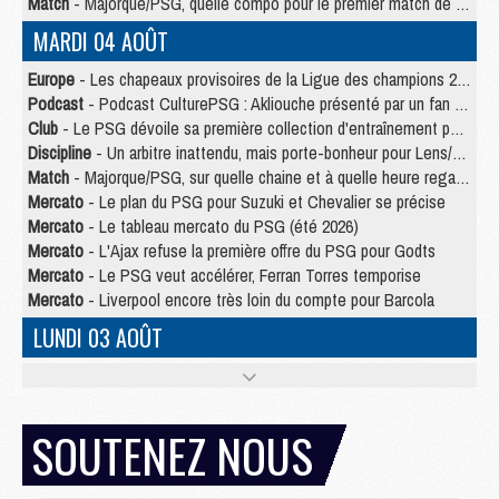
Match
- Majorque/PSG, quelle compo pour le premier match de la saison 2026/27 ?
MARDI 04 AOÛT
Europe
- Les chapeaux provisoires de la Ligue des champions 2026/27
Podcast
- Podcast CulturePSG : Akliouche présenté par un fan de Monaco
Club
- Le PSG dévoile sa première collection d'entraînement pour 2026/2027
Discipline
- Un arbitre inattendu, mais porte-bonheur pour Lens/PSG
Match
- Majorque/PSG, sur quelle chaine et à quelle heure regarder le match ?
Mercato
- Le plan du PSG pour Suzuki et Chevalier se précise
Mercato
- Le tableau mercato du PSG (été 2026)
Mercato
- L'Ajax refuse la première offre du PSG pour Godts
Mercato
- Le PSG veut accélérer, Ferran Torres temporise
Mercato
- Liverpool encore très loin du compte pour Barcola
LUNDI 03 AOÛT
Match
- Podcast CulturePSG : Mercato (Godts, Suzuki, Akliouche, Barcola, etc)
Mercato
- L'Ajax attend bien plus de 45M pour Mika Godts
Club
- Quatre retours importants dans le groupe du PSG, et un plus discret
SOUTENEZ NOUS
Mercato
- Ayari file en Ligue 2
Club
- Le PSG s'associe avec un géant de la tech
Mercato
- Vu d'Italie, le transfert de Suzuki au PSG est bien engagé