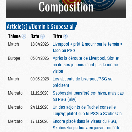
Composition
Article(s) #Dominik Szoboszlai
Thème
Date
Titre
Match
13.04.2026
Liverpool « prêt à mourir sur le terrain »
face au PSG
Europe
05.04.2026
Après la déroute de Liverpool, Slot et
un de ses joueurs n'ont pas la même
vision
Match
09.03.2025
Les absents de Liverpool/PSG se
précisent
Mercato
11.12.2020
Szoboszlai transféré cet hiver, mais pas
au PSG (Sky)
Mercato
24.11.2020
Un des adjoints de Tuchel conseille
Leipzig plutôt que le PSG à Szoboszlai
Mercato
17.11.2020
Encore placé dans le viseur du PSG,
Szoboszlai partira « en janvier ou l'été