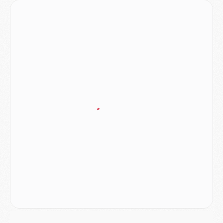
Mercato
- Ferran Torres ne serait pas à vendre, mais...
Europe
- Gros coup dur pour Aston Villa avant de croiser le PSG
DIMANCHE 02 AOÛT
Mercato
- Le transfert de Kolo Muani à la Juventus est officiel
Mercato
- [MAJ] Le PSG a fait une grosse offre à Parme pour Suzuki
Mercato
- Le PSG a envoyé une première offre pour Mika Godts
Club
- Après Pacho, d'autres retours en vue
Mercato
- Changement de dernière minute pour Kolo Muani
SAMEDI 01 AOÛT
Mercato
- L'agent de Mika Godts confirme un accord avec le PSG
Club
- Quels numéros de maillot pour Akliouche et Digne au PSG ?
Match
- Un hommage prévu lors de Brest/PSG
Mercato
- Le PSG et le Barça ont rendez-vous pour Ferran Torres
Mercato
- Guéla Doué dans les listes du PSG
Mercato
- Le transfert de Mika Godts au PSG en bonne voie
VENDREDI 31 JUILLET
Match
- Un diffuseur annoncé pour les deux premiers matchs amicaux du PSG