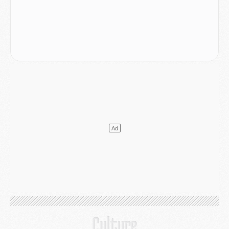
Mercato
- L'Ajax refuse la première offre du PSG pour Godts
Mercato
- Le PSG veut accélérer, Ferran Torres temporise
Mercato
- Liverpool encore très loin du compte pour Barcola
LUNDI 03 AOÛT
Match
- Podcast CulturePSG : Mercato (Godts, Suzuki, Akliouche, Barcola, etc)
Mercato
- L'Ajax attend bien plus de 45M pour Mika Godts
Club
- Quatre retours importants dans le groupe du PSG, et un plus discret
Mercato
- Ayari file en Ligue 2
Club
- Le PSG s'associe avec un géant de la tech
Mercato
- Vu d'Italie, le transfert de Suzuki au PSG est bien engagé
Mercato
- Ferran Torres ne serait pas à vendre, mais...
Europe
- Gros coup dur pour Aston Villa avant de croiser le PSG
DIMANCHE 02 AOÛT
Mercato
- Le transfert de Kolo Muani à la Juventus est officiel
Mercato
- [MAJ] Le PSG a fait une grosse offre à Parme pour Suzuki
Mercato
- Le PSG a envoyé une première offre pour Mika Godts
Club
- Après Pacho, d'autres retours en vue
Mercato
- Changement de dernière minute pour Kolo Muani