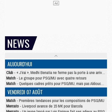
NEWS
AUJOURD'HUI
Club
- « J’irai », Medhi Benatia ne ferme pas la porte à une arrivée au PSG
Match
- Le groupe pour PSG/MU avec quatre retours
Match
- Quelques cadres prêts pour PSG/MU, mais pas Akliouche ?
VENDREDI 07 AOÛT
Match
- Premières tendances pour les compositions de PSG/MU
Mercato
- Liverpool avance de 15 M€ pour Barcola
Mercato
- Un jeune lancé par Luis Enrique fait ses adieux au PSG