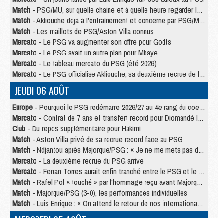
Match
- PSG/MU, sur quelle chaine et à quelle heure regarder le match ?
Match
- Akliouche déjà à l'entraînement et concerné par PSG/MU ?
Match
- Les maillots de PSG/Aston Villa connus
Mercato
- Le PSG va augmenter son offre pour Godts
Mercato
- Le PSG avait un autre plan pour Mbaye
Mercato
- Le tableau mercato du PSG (été 2026)
Mercato
- Le PSG officialise Akliouche, sa deuxième recrue de l’été
JEUDI 06 AOÛT
Europe
- Pourquoi le PSG redémarre 2026/27 au 4e rang du coefficient UEFA
Mercato
- Contrat de 7 ans et transfert record pour Diomandé loin du PSG
Club
- Du repos supplémentaire pour Hakimi
Match
- Aston Villa privé de sa recrue record face au PSG
Match
- Ndjantou après Majorque/PSG : « Je ne me mets pas de plafond »
Mercato
- La deuxième recrue du PSG arrive
Mercato
- Ferran Torres aurait enfin tranché entre le PSG et le Barça
Match
- Rafel Pol « touché » par l'hommage reçu avant Majorque/PSG
Match
- Majorque/PSG (3-0), les performances individuelles
Match
- Luis Enrique : « On attend le retour de nos internationaux »