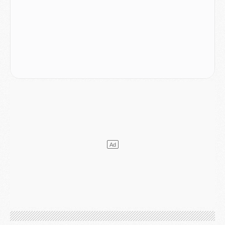
Mercato
- L'agent de Mika Godts confirme un accord avec le PSG
Club
- Quels numéros de maillot pour Akliouche et Digne au PSG ?
Match
- Un hommage prévu lors de Brest/PSG
Mercato
- Le PSG et le Barça ont rendez-vous pour Ferran Torres
Mercato
- Guéla Doué dans les listes du PSG
Mercato
- Le transfert de Mika Godts au PSG en bonne voie
VENDREDI 31 JUILLET
Match
- Un diffuseur annoncé pour les deux premiers matchs amicaux du PSG
Mercato
- Le transfert d'Akliouche au PSG bouclé, le montant se précise
Club
- Un retour majeur dans le groupe du PSG
Club
- [MAJ] Ndjantou et deux jeunes du PSG annoncés dans un tournoi U21
Mercato
- L'étonnante piste Suzuki confirmée et onéreuse
JEUDI 30 JUILLET
Sélections
- Ancelotti fait le ménage au Brésil mais veut garder Marquinhos
Mercato
- Le statu quo du milieu du PSG se précise
Club
- Le PSG plutôt que la FIFA pour Al-Khelaïfi, poussé par l'UEFA ?
Mercato
- Le PSG presserait Ferran Torres de se décider, deux pistes de secours
Club
- Déguisements, shopping, double scouting, Luis Campos dévoile ses méthodes