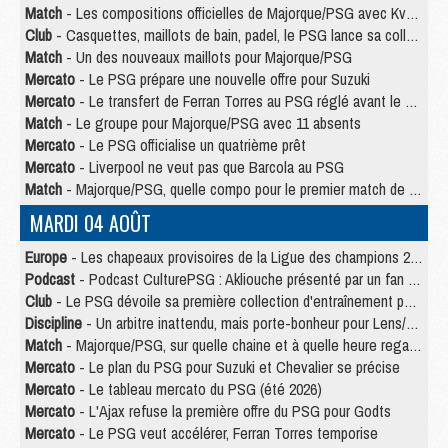
Match
- Les compositions officielles de Majorque/PSG avec Kvara et de nombreux jeunes
Club
- Casquettes, maillots de bain, padel, le PSG lance sa collection été
Match
- Un des nouveaux maillots pour Majorque/PSG
Mercato
- Le PSG prépare une nouvelle offre pour Suzuki
Mercato
- Le transfert de Ferran Torres au PSG réglé avant le 12 août ?
Match
- Le groupe pour Majorque/PSG avec 11 absents
Mercato
- Le PSG officialise un quatrième prêt
Mercato
- Liverpool ne veut pas que Barcola au PSG
Match
- Majorque/PSG, quelle compo pour le premier match de la saison 2026/27 ?
MARDI 04 AOÛT
Europe
- Les chapeaux provisoires de la Ligue des champions 2026/27
Podcast
- Podcast CulturePSG : Akliouche présenté par un fan de Monaco
Club
- Le PSG dévoile sa première collection d'entraînement pour 2026/2027
Discipline
- Un arbitre inattendu, mais porte-bonheur pour Lens/PSG
Match
- Majorque/PSG, sur quelle chaine et à quelle heure regarder le match ?
Mercato
- Le plan du PSG pour Suzuki et Chevalier se précise
Mercato
- Le tableau mercato du PSG (été 2026)
Mercato
- L'Ajax refuse la première offre du PSG pour Godts
Mercato
- Le PSG veut accélérer, Ferran Torres temporise