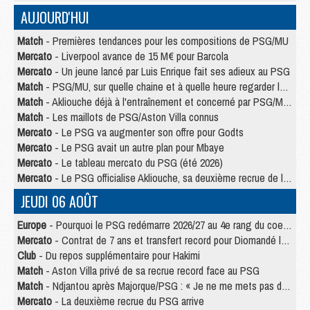
AUJOURD'HUI
Match
- Premières tendances pour les compositions de PSG/MU
Mercato
- Liverpool avance de 15 M€ pour Barcola
Mercato
- Un jeune lancé par Luis Enrique fait ses adieux au PSG
Match
- PSG/MU, sur quelle chaine et à quelle heure regarder le match ?
Match
- Akliouche déjà à l'entraînement et concerné par PSG/MU ?
Match
- Les maillots de PSG/Aston Villa connus
Mercato
- Le PSG va augmenter son offre pour Godts
Mercato
- Le PSG avait un autre plan pour Mbaye
Mercato
- Le tableau mercato du PSG (été 2026)
Mercato
- Le PSG officialise Akliouche, sa deuxième recrue de l’été
JEUDI 06 AOÛT
Europe
- Pourquoi le PSG redémarre 2026/27 au 4e rang du coefficient UEFA
Mercato
- Contrat de 7 ans et transfert record pour Diomandé loin du PSG
Club
- Du repos supplémentaire pour Hakimi
Match
- Aston Villa privé de sa recrue record face au PSG
Match
- Ndjantou après Majorque/PSG : « Je ne me mets pas de plafond »
Mercato
- La deuxième recrue du PSG arrive