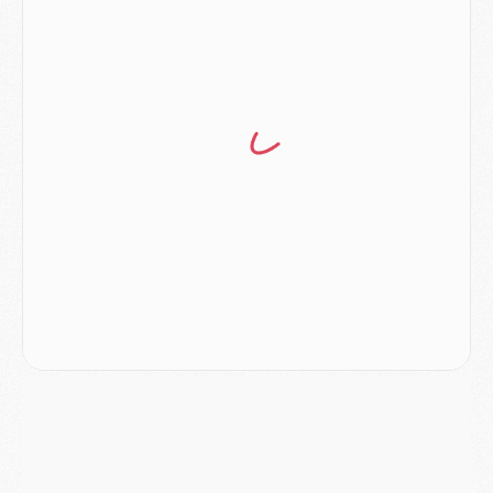
Podcast
- Podcast CulturePSG : Akliouche présenté par un fan de Monaco
Club
- Le PSG dévoile sa première collection d'entraînement pour 2026/2027
Discipline
- Un arbitre inattendu, mais porte-bonheur pour Lens/PSG
Match
- Majorque/PSG, sur quelle chaine et à quelle heure regarder le match ?
Mercato
- Le plan du PSG pour Suzuki et Chevalier se précise
Mercato
- L'Ajax refuse la première offre du PSG pour Godts
Mercato
- Le PSG veut accélérer, Ferran Torres temporise
Mercato
- Liverpool encore très loin du compte pour Barcola
LUNDI 03 AOÛT
Match
- Podcast CulturePSG : Mercato (Godts, Suzuki, Akliouche, Barcola, etc)
Mercato
- L'Ajax attend bien plus de 45M pour Mika Godts
Club
- Quatre retours importants dans le groupe du PSG, et un plus discret
Mercato
- Ayari file en Ligue 2
Club
- Le PSG s'associe avec un géant de la tech
Mercato
- Vu d'Italie, le transfert de Suzuki au PSG est bien engagé
Mercato
- Ferran Torres ne serait pas à vendre, mais...
Europe
- Gros coup dur pour Aston Villa avant de croiser le PSG
DIMANCHE 02 AOÛT