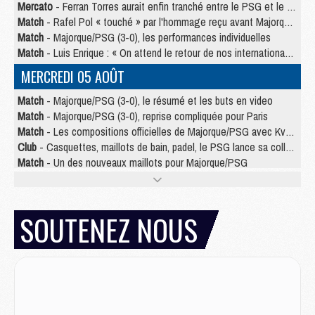
Mercato
- Ferran Torres aurait enfin tranché entre le PSG et le Barça
Match
- Rafel Pol « touché » par l'hommage reçu avant Majorque/PSG
Match
- Majorque/PSG (3-0), les performances individuelles
Match
- Luis Enrique : « On attend le retour de nos internationaux »
MERCREDI 05 AOÛT
Match
- Majorque/PSG (3-0), le résumé et les buts en video
Match
- Majorque/PSG (3-0), reprise compliquée pour Paris
Match
- Les compositions officielles de Majorque/PSG avec Kvara et de nombreux jeunes
Club
- Casquettes, maillots de bain, padel, le PSG lance sa collection été
Match
- Un des nouveaux maillots pour Majorque/PSG
Mercato
- Le PSG prépare une nouvelle offre pour Suzuki
Mercato
- Le transfert de Ferran Torres au PSG réglé avant le 12 août ?
Match
- Le groupe pour Majorque/PSG avec 11 absents
SOUTENEZ NOUS
Mercato
- Le PSG officialise un quatrième prêt
Mercato
- Liverpool ne veut pas que Barcola au PSG
Match
- Majorque/PSG, quelle compo pour le premier match de la saison 2026/27 ?
MARDI 04 AOÛT
Europe
- Les chapeaux provisoires de la Ligue des champions 2026/27