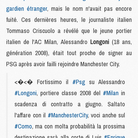
gardien étranger
, mais le nom n'avait pas encore
fuité. Ces dernières heures, le journaliste italien
Tommaso Criscuolo a révélé que le jeune portier
italien de l'AC Milan, Alessandro
Longoni
(18 ans,
génération 2008), était tout proche de signer au
PSG après avoir failli rejoindre Manchester City.
<�<� Fortissimo il
#Psg
su Alessandro
#Longoni
, portiere classe 2008 del
#Milan
in
scadenza di contratto a giugno. Saltato
l'affare con il
#ManchesterCity
, voci anche sul
#Como
, ma con molta probabilità la prossima
destinazione sarà alla corte di Luis
#Enrique