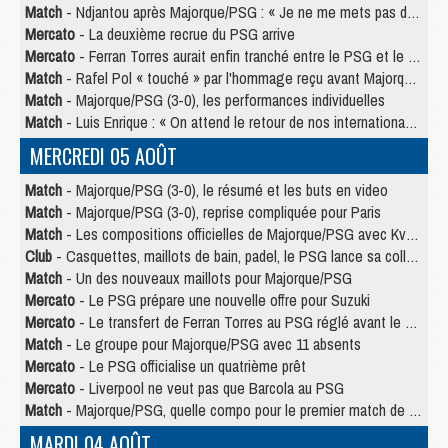
Match
- Ndjantou après Majorque/PSG : « Je ne me mets pas de plafond »
Mercato
- La deuxième recrue du PSG arrive
Mercato
- Ferran Torres aurait enfin tranché entre le PSG et le Barça
Match
- Rafel Pol « touché » par l'hommage reçu avant Majorque/PSG
Match
- Majorque/PSG (3-0), les performances individuelles
Match
- Luis Enrique : « On attend le retour de nos internationaux »
MERCREDI 05 AOÛT
Match
- Majorque/PSG (3-0), le résumé et les buts en video
Match
- Majorque/PSG (3-0), reprise compliquée pour Paris
Match
- Les compositions officielles de Majorque/PSG avec Kvara et de nombreux jeunes
Club
- Casquettes, maillots de bain, padel, le PSG lance sa collection été
Match
- Un des nouveaux maillots pour Majorque/PSG
Mercato
- Le PSG prépare une nouvelle offre pour Suzuki
Mercato
- Le transfert de Ferran Torres au PSG réglé avant le 12 août ?
Match
- Le groupe pour Majorque/PSG avec 11 absents
Mercato
- Le PSG officialise un quatrième prêt
Mercato
- Liverpool ne veut pas que Barcola au PSG
Match
- Majorque/PSG, quelle compo pour le premier match de la saison 2026/27 ?
MARDI 04 AOÛT