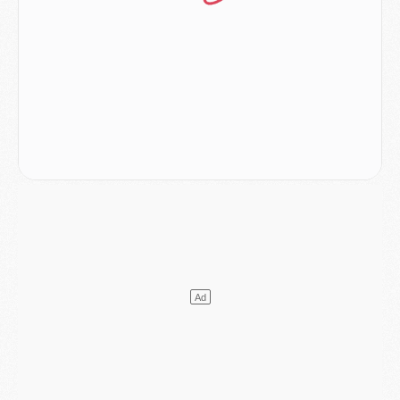
Europe
- Gros coup dur pour Aston Villa avant de croiser le PSG
DIMANCHE 02 AOÛT
Mercato
- Le transfert de Kolo Muani à la Juventus est officiel
Mercato
- [MAJ] Le PSG a fait une grosse offre à Parme pour Suzuki
Mercato
- Le PSG a envoyé une première offre pour Mika Godts
Club
- Après Pacho, d'autres retours en vue
Mercato
- Changement de dernière minute pour Kolo Muani
SAMEDI 01 AOÛT
Mercato
- L'agent de Mika Godts confirme un accord avec le PSG
Club
- Quels numéros de maillot pour Akliouche et Digne au PSG ?
Match
- Un hommage prévu lors de Brest/PSG
Mercato
- Le PSG et le Barça ont rendez-vous pour Ferran Torres
Mercato
- Guéla Doué dans les listes du PSG
Mercato
- Le transfert de Mika Godts au PSG en bonne voie
VENDREDI 31 JUILLET
Match
- Un diffuseur annoncé pour les deux premiers matchs amicaux du PSG
Mercato
- Le transfert d'Akliouche au PSG bouclé, le montant se précise