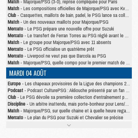
Match
- Majorque/PSG (3-0), reprise compliquée pour Paris
Match
- Les compositions officielles de Majorque/PSG avec Kvara et de nombreux jeunes
Club
- Casquettes, maillots de bain, padel, le PSG lance sa collection été
Match
- Un des nouveaux maillots pour Majorque/PSG
Mercato
- Le PSG prépare une nouvelle offre pour Suzuki
Mercato
- Le transfert de Ferran Torres au PSG réglé avant le 12 août ?
Match
- Le groupe pour Majorque/PSG avec 11 absents
Mercato
- Le PSG officialise un quatrième prêt
Mercato
- Liverpool ne veut pas que Barcola au PSG
Match
- Majorque/PSG, quelle compo pour le premier match de la saison 2026/27 ?
MARDI 04 AOÛT
Europe
- Les chapeaux provisoires de la Ligue des champions 2026/27
Podcast
- Podcast CulturePSG : Akliouche présenté par un fan de Monaco
Club
- Le PSG dévoile sa première collection d'entraînement pour 2026/2027
Discipline
- Un arbitre inattendu, mais porte-bonheur pour Lens/PSG
Match
- Majorque/PSG, sur quelle chaine et à quelle heure regarder le match ?
Mercato
- Le plan du PSG pour Suzuki et Chevalier se précise
Mercato
- Le tableau mercato du PSG (été 2026)
Mercato
- L'Ajax refuse la première offre du PSG pour Godts
Mercato
- Le PSG veut accélérer, Ferran Torres temporise