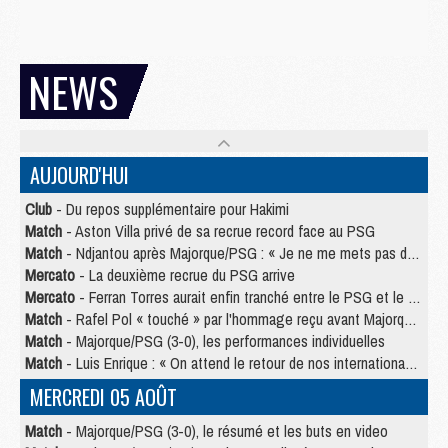
NEWS
AUJOURD'HUI
Club
- Du repos supplémentaire pour Hakimi
Match
- Aston Villa privé de sa recrue record face au PSG
Match
- Ndjantou après Majorque/PSG : « Je ne me mets pas de plafond »
Mercato
- La deuxième recrue du PSG arrive
Mercato
- Ferran Torres aurait enfin tranché entre le PSG et le Barça
Match
- Rafel Pol « touché » par l'hommage reçu avant Majorque/PSG
Match
- Majorque/PSG (3-0), les performances individuelles
Match
- Luis Enrique : « On attend le retour de nos internationaux »
MERCREDI 05 AOÛT
Match
- Majorque/PSG (3-0), le résumé et les buts en video