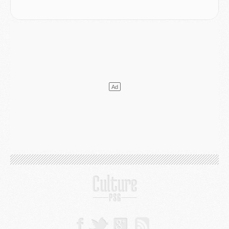
Mercato
- L'agent de Mika Godts confirme un accord avec le PSG
Club
- Quels numéros de maillot pour Akliouche et Digne au PSG ?
Match
- Un hommage prévu lors de Brest/PSG
Mercato
- Le PSG et le Barça ont rendez-vous pour Ferran Torres
Mercato
- Guéla Doué dans les listes du PSG
Mercato
- Le transfert de Mika Godts au PSG en bonne voie
VENDREDI 31 JUILLET
Match
- Un diffuseur annoncé pour les deux premiers matchs amicaux du PSG
Mercato
- Le transfert d'Akliouche au PSG bouclé, le montant se précise
Club
- Un retour majeur dans le groupe du PSG
Club
- [MAJ] Ndjantou et deux jeunes du PSG annoncés dans un tournoi U21
Mercato
- L'étonnante piste Suzuki confirmée et onéreuse
JEUDI 30 JUILLET
Sélections
- Ancelotti fait le ménage au Brésil mais veut garder Marquinhos
Mercato
- Le statu quo du milieu du PSG se précise
Club
- Le PSG plutôt que la FIFA pour Al-Khelaïfi, poussé par l'UEFA ?
Mercato
- Le PSG presserait Ferran Torres de se décider, deux pistes de secours
Club
- Déguisements, shopping, double scouting, Luis Campos dévoile ses méthodes