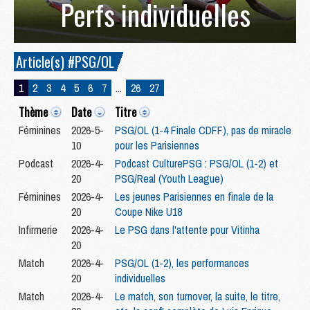
Perfs individuelles
Article(s) #PSG/OL
1
2
3
4
5
6
7
...
26
27
Thème
Date
Titre
Féminines
2026-5-
PSG/OL (1-4 Finale CDFF), pas de miracle
10
pour les Parisiennes
Podcast
2026-4-
Podcast CulturePSG : PSG/OL (1-2) et
20
PSG/Real (Youth League)
Féminines
2026-4-
Les jeunes Parisiennes en finale de la
20
Coupe Nike U18
Infirmerie
2026-4-
Le PSG dans l'attente pour Vitinha
20
Match
2026-4-
PSG/OL (1-2), les performances
20
individuelles
Match
2026-4-
Le match, son turnover, la suite, le titre,