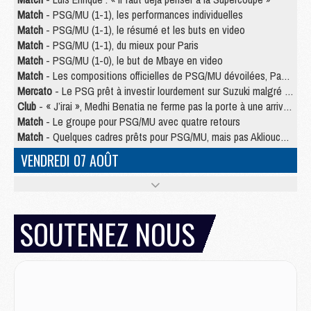
Match
- PSG/MU (1-1), les performances individuelles
Match
- PSG/MU (1-1), le résumé et les buts en video
Match
- PSG/MU (1-1), du mieux pour Paris
Match
- PSG/MU (1-0), le but de Mbaye en video
Match
- Les compositions officielles de PSG/MU dévoilées, Pacho titulaire
Mercato
- Le PSG prêt à investir lourdement sur Suzuki malgré Safonov et Chevalier
Club
- « J’irai », Medhi Benatia ne ferme pas la porte à une arrivée au PSG
Match
- Le groupe pour PSG/MU avec quatre retours
Match
- Quelques cadres prêts pour PSG/MU, mais pas Akliouche ?
VENDREDI 07 AOÛT
Match
- Premières tendances pour les compositions de PSG/MU
Mercato
- Liverpool avance de 15 M€ pour Barcola
Mercato
- Un jeune lancé par Luis Enrique fait ses adieux au PSG
SOUTENEZ NOUS
Match
- PSG/MU, sur quelle chaine et à quelle heure regarder le match ?
Match
- Akliouche déjà à l'entraînement et concerné par PSG/MU ?
Match
- Les maillots de PSG/Aston Villa connus
Mercato
- Le PSG va augmenter son offre pour Godts
Mercato
- Le PSG avait un autre plan pour Mbaye
Mercato
- Le PSG officialise Akliouche, sa deuxième recrue de l’été