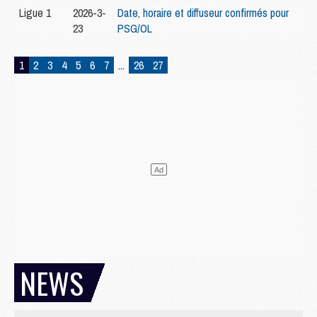
Ligue 1
2026-3-
Date, horaire et diffuseur confirmés pour
23
PSG/OL
1
2
3
4
5
6
7
...
26
27
NEWS