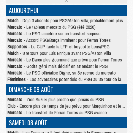
AUJOURD'HUI
Match
- Déjà 3 absents pour PSG/Aston Villa, probablement plus
Mercato
- Le tableau mercato du PSG (été 2026)
Mercato
- Le PSG accélère sur un transfert surprise
Mercato
- Accord PSG/Barça imminent pour Ferran Torres
Supporters
- Le CUP tacle la LFP et boycotte Lens/PSG
Match
- 8 retours pour Luis Enrique avant PSG/Aston Villa
Mercato
- Le Barça plus gourmand que prévu pour Ferran Torres
Mercato
- Godts géré mais décisif en attendant le PSG
Mercato
- Le PSG officialise Digne, sa 3e recrue du mercato
Féminines
- Les adversaires potentiels du PSG au 3e tour de la Ligue des Champions féminine
DIMANCHE 09 AOÛT
Mercato
- Zion Suzuki plus proche que jamais du PSG
Club
- Encore plus de temps de jeu prévu pour Marquinhos et les Portugais en Supercoupe
Mercato
- Le transfert de Ferran Torres au PSG avance
SAMEDI 08 AOÛT
Match
- Luis Enrique : « Il faut déjà penser à la Supercoupe »