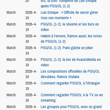
20
etc, la conf' complète de Luis Enrique
après PSG/OL (1-2)
Match
2026-4-
Luis Enrique : « Difficile de savoir gérer
19
tous ces moments »
Match
2026-4-
PSG/OL (1-2), le résumé et les buts en
19
video
Match
2026-4-
Hakimi à l'envers, Ramos aussi, les notes
19
de PSG/OL (1-2)
Match
2026-4-
PSG/OL (1-2), Paris gâche un joker
19
Match
2026-4-
PSG/OL (1-2), le but de Kvaratskhelia en
19
video
Match
2026-4-
Les compositions officielles de PSG/OL
19
dévoilées, Ramos titulaire
Match
2026-4-
Comment regarder PSG/OL à l'étranger
19
Match
2026-4-
Comment regarder PSG/OL à la TV ou en
19
streaming
Match
2026-4-
Les groupes pour PSG/OL avec un grand