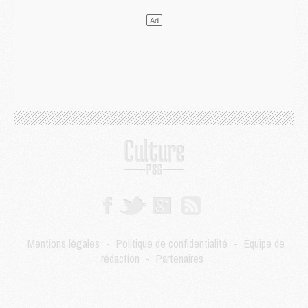
Mercato
- Le transfert de Ferran Torres au PSG réglé avant le 12 août ?
Match
- Le groupe pour Majorque/PSG avec 11 absents
Mercato
- Le PSG officialise un quatrième prêt
Mercato
- Liverpool ne veut pas que Barcola au PSG
Match
- Majorque/PSG, quelle compo pour le premier match de la saison 2026/27 ?
MARDI 04 AOÛT
Europe
- Les chapeaux provisoires de la Ligue des champions 2026/27
Podcast
- Podcast CulturePSG : Akliouche présenté par un fan de Monaco
Club
- Le PSG dévoile sa première collection d'entraînement pour 2026/2027
Discipline
- Un arbitre inattendu, mais porte-bonheur pour Lens/PSG
Match
- Majorque/PSG, sur quelle chaine et à quelle heure regarder le match ?
Mercato
- Le plan du PSG pour Suzuki et Chevalier se précise
Mercato
- L'Ajax refuse la première offre du PSG pour Godts
Mercato
- Le PSG veut accélérer, Ferran Torres temporise
Mercato
- Liverpool encore très loin du compte pour Barcola
Mentions légales
-
Politique de confidentialité
-
Équipe de
LUNDI 03 AOÛT
rédaction
-
Partenaires
Match
- Podcast CulturePSG : Mercato (Godts, Suzuki, Akliouche, Barcola, etc)
Mercato
- L'Ajax attend bien plus de 45M pour Mika Godts