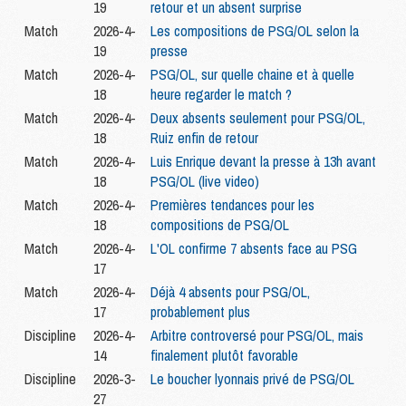
19
retour et un absent surprise
Match
2026-4-
Les compositions de PSG/OL selon la
19
presse
Match
2026-4-
PSG/OL, sur quelle chaine et à quelle
18
heure regarder le match ?
Match
2026-4-
Deux absents seulement pour PSG/OL,
18
Ruiz enfin de retour
Match
2026-4-
Luis Enrique devant la presse à 13h avant
18
PSG/OL (live video)
Match
2026-4-
Premières tendances pour les
18
compositions de PSG/OL
Match
2026-4-
L'OL confirme 7 absents face au PSG
17
Match
2026-4-
Déjà 4 absents pour PSG/OL,
17
probablement plus
Discipline
2026-4-
Arbitre controversé pour PSG/OL, mais
14
finalement plutôt favorable
Discipline
2026-3-
Le boucher lyonnais privé de PSG/OL
27