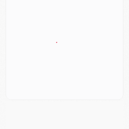
JEUDI 06 AOÛT
Europe
- Pourquoi le PSG redémarre 2026/27 au 4e rang du coefficient UEFA
Mercato
- Contrat de 7 ans et transfert record pour Diomandé loin du PSG
Club
- Du repos supplémentaire pour Hakimi
Match
- Aston Villa privé de sa recrue record face au PSG
Match
- Ndjantou après Majorque/PSG : « Je ne me mets pas de plafond »
Mercato
- La deuxième recrue du PSG arrive
Mercato
- Ferran Torres aurait enfin tranché entre le PSG et le Barça
Match
- Rafel Pol « touché » par l'hommage reçu avant Majorque/PSG
Match
- Majorque/PSG (3-0), les performances individuelles
Match
- Luis Enrique : « On attend le retour de nos internationaux »
MERCREDI 05 AOÛT
Match
- Majorque/PSG (3-0), le résumé et les buts en video
Match
- Majorque/PSG (3-0), reprise compliquée pour Paris
Match
- Les compositions officielles de Majorque/PSG avec Kvara et de nombreux jeunes
Club
- Casquettes, maillots de bain, padel, le PSG lance sa collection été
Match
- Un des nouveaux maillots pour Majorque/PSG
Mercato
- Le PSG prépare une nouvelle offre pour Suzuki