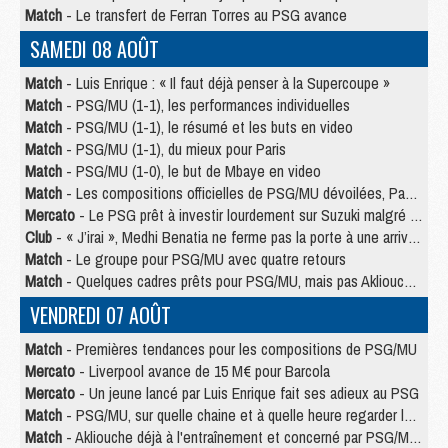
Match
- Le transfert de Ferran Torres au PSG avance
SAMEDI 08 AOÛT
Match
- Luis Enrique : « Il faut déjà penser à la Supercoupe »
Match
- PSG/MU (1-1), les performances individuelles
Match
- PSG/MU (1-1), le résumé et les buts en video
Match
- PSG/MU (1-1), du mieux pour Paris
Match
- PSG/MU (1-0), le but de Mbaye en video
Match
- Les compositions officielles de PSG/MU dévoilées, Pacho titulaire
Mercato
- Le PSG prêt à investir lourdement sur Suzuki malgré Safonov et Chevalier
Club
- « J’irai », Medhi Benatia ne ferme pas la porte à une arrivée au PSG
Match
- Le groupe pour PSG/MU avec quatre retours
Match
- Quelques cadres prêts pour PSG/MU, mais pas Akliouche ?
VENDREDI 07 AOÛT
Match
- Premières tendances pour les compositions de PSG/MU
Mercato
- Liverpool avance de 15 M€ pour Barcola
Mercato
- Un jeune lancé par Luis Enrique fait ses adieux au PSG
Match
- PSG/MU, sur quelle chaine et à quelle heure regarder le match ?
Match
- Akliouche déjà à l'entraînement et concerné par PSG/MU ?