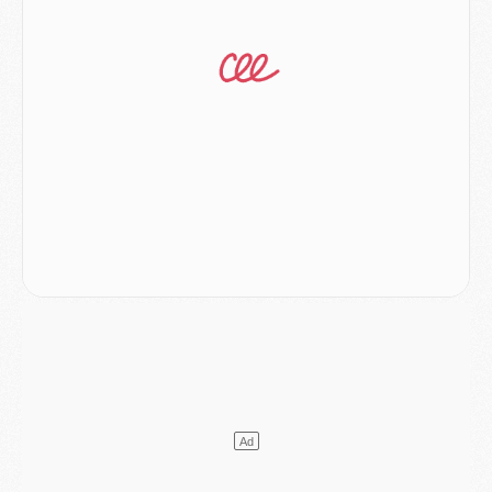
Match
- Majorque/PSG (3-0), reprise compliquée pour Paris
Match
- Les compositions officielles de Majorque/PSG avec Kvara et de nombreux jeunes
Club
- Casquettes, maillots de bain, padel, le PSG lance sa collection été
Match
- Un des nouveaux maillots pour Majorque/PSG
Mercato
- Le PSG prépare une nouvelle offre pour Suzuki
Mercato
- Le transfert de Ferran Torres au PSG réglé avant le 12 août ?
Match
- Le groupe pour Majorque/PSG avec 11 absents
Mercato
- Le PSG officialise un quatrième prêt
Mercato
- Liverpool ne veut pas que Barcola au PSG
Match
- Majorque/PSG, quelle compo pour le premier match de la saison 2026/27 ?
MARDI 04 AOÛT
Europe
- Les chapeaux provisoires de la Ligue des champions 2026/27
Podcast
- Podcast CulturePSG : Akliouche présenté par un fan de Monaco
Club
- Le PSG dévoile sa première collection d'entraînement pour 2026/2027
Discipline
- Un arbitre inattendu, mais porte-bonheur pour Lens/PSG
Match
- Majorque/PSG, sur quelle chaine et à quelle heure regarder le match ?
Mercato
- Le plan du PSG pour Suzuki et Chevalier se précise
Mercato
- L'Ajax refuse la première offre du PSG pour Godts
Mercato
- Le PSG veut accélérer, Ferran Torres temporise