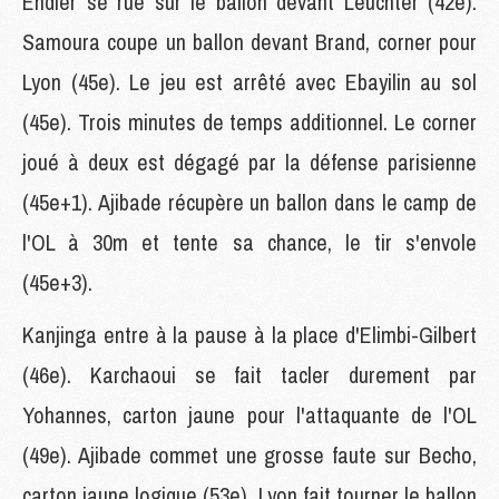
Endler se rue sur le ballon devant Leuchter (42e).
Samoura coupe un ballon devant Brand, corner pour
Lyon (45e). Le jeu est arrêté avec Ebayilin au sol
(45e). Trois minutes de temps additionnel. Le corner
joué à deux est dégagé par la défense parisienne
(45e+1). Ajibade récupère un ballon dans le camp de
l'OL à 30m et tente sa chance, le tir s'envole
(45e+3).
Kanjinga entre à la pause à la place d'Elimbi-Gilbert
(46e). Karchaoui se fait tacler durement par
Yohannes, carton jaune pour l'attaquante de l'OL
(49e). Ajibade commet une grosse faute sur Becho,
carton jaune logique (53e). Lyon fait tourner le ballon