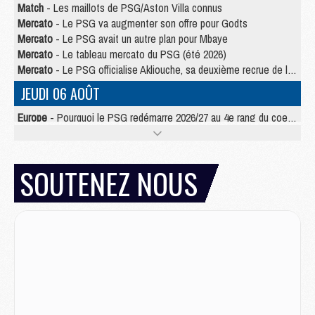
Match
- Les maillots de PSG/Aston Villa connus
Mercato
- Le PSG va augmenter son offre pour Godts
Mercato
- Le PSG avait un autre plan pour Mbaye
Mercato
- Le tableau mercato du PSG (été 2026)
Mercato
- Le PSG officialise Akliouche, sa deuxième recrue de l’été
JEUDI 06 AOÛT
Europe
- Pourquoi le PSG redémarre 2026/27 au 4e rang du coefficient UEFA
Mercato
- Contrat de 7 ans et transfert record pour Diomandé loin du PSG
Club
- Du repos supplémentaire pour Hakimi
Match
- Aston Villa privé de sa recrue record face au PSG
SOUTENEZ NOUS
Match
- Ndjantou après Majorque/PSG : « Je ne me mets pas de plafond »
Mercato
- La deuxième recrue du PSG arrive
Mercato
- Ferran Torres aurait enfin tranché entre le PSG et le Barça
Match
- Rafel Pol « touché » par l'hommage reçu avant Majorque/PSG
Match
- Majorque/PSG (3-0), les performances individuelles
Match
- Luis Enrique : « On attend le retour de nos internationaux »
MERCREDI 05 AOÛT
Match
- Majorque/PSG (3-0), le résumé et les buts en video