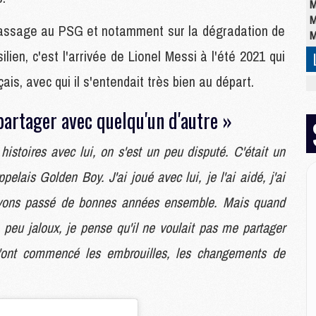
M
M
assage au PSG et notamment sur la dégradation de
M
lien, c'est l'arrivée de Lionel Messi à l'été 2021 qui
is, avec qui il s'entendait très bien au départ.
M
M
 partager avec quelqu'un d'autre »
C
M
C
istoires avec lui, on s'est un peu disputé. C'était un
M
pelais Golden Boy. J'ai joué avec lui, je l'ai aidé, j'ai
M
E
 avons passé de bonnes années ensemble. Mais quand
 peu jaloux, je pense qu'il ne voulait pas me partager
M
 qu'ont commencé les embrouilles, les changements de
M
M
C
M