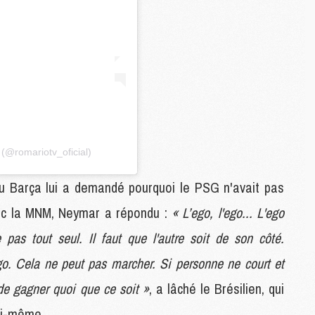
M
C
M
M
M
M
M
M
(@romariotv_oficial)
M
M
du Barça lui a demandé pourquoi le PSG n'avait pas
M
ec la MNM, Neymar a répondu :
« L’ego, l'ego... L'ego
M
 pas tout seul. Il faut que l'autre soit de son côté.
C
o. Cela ne peut pas marcher. Si personne ne court et
M
M
 de gagner quoi que ce soit »
, a lâché le Brésilien, qui
F
C
lui-même.