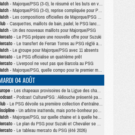
atch
- Majorque/PSG (3-0), le résumé et les buts en video
atch
- Majorque/PSG (3-0), reprise compliquée pour Paris
atch
- Les compositions officielles de Majorque/PSG avec Kvara et de nombreux jeunes
lub
- Casquettes, maillots de bain, padel, le PSG lance sa collection été
atch
- Un des nouveaux maillots pour Majorque/PSG
ercato
- Le PSG prépare une nouvelle offre pour Suzuki
ercato
- Le transfert de Ferran Torres au PSG réglé avant le 12 août ?
atch
- Le groupe pour Majorque/PSG avec 11 absents
ercato
- Le PSG officialise un quatrième prêt
ercato
- Liverpool ne veut pas que Barcola au PSG
atch
- Majorque/PSG, quelle compo pour le premier match de la saison 2026/27 ?
MARDI 04 AOÛT
urope
- Les chapeaux provisoires de la Ligue des champions 2026/27
odcast
- Podcast CulturePSG : Akliouche présenté par un fan de Monaco
lub
- Le PSG dévoile sa première collection d'entraînement pour 2026/2027
iscipline
- Un arbitre inattendu, mais porte-bonheur pour Lens/PSG
atch
- Majorque/PSG, sur quelle chaine et à quelle heure regarder le match ?
ercato
- Le plan du PSG pour Suzuki et Chevalier se précise
ercato
- Le tableau mercato du PSG (été 2026)