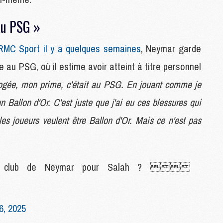
M
au PSG »
P
 RMC Sport il y a quelques semaines
, Neymar garde
M
C
u PSG, où il estime avoir atteint à titre personnel
R
gée, mon prime, c'était au PSG. En jouant comme je
M
M
n Ballon d'Or. C'est juste que j'ai eu ces blessures qui
C
les joueurs veulent être Ballon d'Or. Mais ce n'est pas
M
C
C
e club de Neymar pour Salah ? 
M
M
M
6, 2025