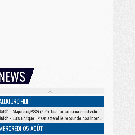
NEWS
AUJOURD'HUI
atch
- Majorque/PSG (3-0), les performances individuelles
atch
- Luis Enrique : « On attend le retour de nos internationaux »
MERCREDI 05 AOÛT