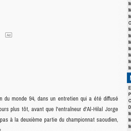
M
M
M
C
M
M
M
M
M
M
M
E
P
n du monde 94, dans un entretien qui a été diffusé
C
D
ours plus tôt, avant que l'entraîneur d'Al-Hilal Jorge
M
 pas à la deuxième partie du championnat saoudien,
M
M
s.