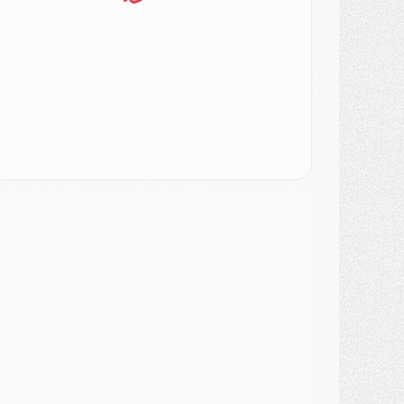
SAMEDI 01 AOÛT
ercato
- L'agent de Mika Godts confirme un accord avec le PSG
lub
- Quels numéros de maillot pour Akliouche et Digne au PSG ?
atch
- Un hommage prévu lors de Brest/PSG
ercato
- Le PSG et le Barça ont rendez-vous pour Ferran Torres
ercato
- Guéla Doué dans les listes du PSG
ercato
- Le transfert de Mika Godts au PSG en bonne voie
VENDREDI 31 JUILLET
atch
- Un diffuseur annoncé pour les deux premiers matchs amicaux du PSG
ercato
- Le transfert d'Akliouche au PSG bouclé, le montant se précise
lub
- Un retour majeur dans le groupe du PSG
lub
- [MAJ] Ndjantou et deux jeunes du PSG annoncés dans un tournoi U21
ercato
- L'étonnante piste Suzuki confirmée et onéreuse
JEUDI 30 JUILLET
élections
- Ancelotti fait le ménage au Brésil mais veut garder Marquinhos
ercato
- Le statu quo du milieu du PSG se précise
lub
- Le PSG plutôt que la FIFA pour Al-Khelaïfi, poussé par l'UEFA ?