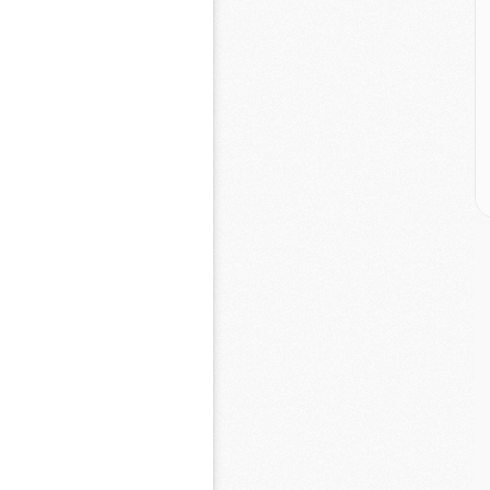
M
C
M
M
M
M
M
M
C
C
M
S
M
C