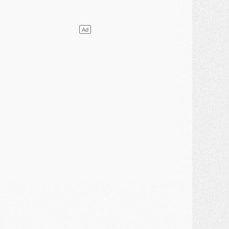
ercato
- Le PSG presserait Ferran Torres de se décider, deux pistes de secours
lub
- Déguisements, shopping, double scouting, Luis Campos dévoile ses méthodes
ercato
- Kroupi retiré du mercato
ercato
- Enfin une avancée dans le transfert d'Akliouche
MERCREDI 29 JUILLET
ercato
- Ferran Torres priorité du PSG, mais ouvert à tout
ercato
- Première offre de Liverpool en approche pour Barcola
ercato
- Le montant du transfert de Kolo Muani se précise, la formule aussi
ercato
- Kolo Muani attendu en Italie, son transfert débloqué
ercato
- Monaco a encore repoussé une offre du PSG pour Akliouche
ercato
- Liverpool presque d'accord avec Barcola, le PSG pas du tout
ercato
- Moment décisif pour le transfert de Kolo Muani
MARDI 28 JUILLET
ercato
- Des intermédiaires ont tenté de relancer Diomande au PSG
lub
- Au moins neuf jeunes conviés à l'entraînement des pros
ercato
- Une partie du communiqué du PSG sur Diomande expliquée
ercato
- Barcola futur plus gros transfert de l'été ?
ormation
- Retour sur la saison des U17 du PSG en 7 chiffres clés
lub
- Le PSG connaît ses premiers matches de septembre