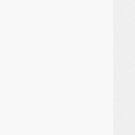
ercato
- Un troisième prêt bouclé par le PSG
LUNDI 27 JUILLET
odcast
- Podcast CulturePSG à 22h : Mercato (Barcola, Diomande, etc)
ercato
- La prolongation de Dembélé au PSG dans la dernière ligne droite
lub
- Le PSG a fait sa reprise avec... 9 joueurs
és. sociaux
- Les Portugais du PSG réunis pendant leurs vacances
ercato
- Le PSG avance sur la piste Suzuki
ercato
- Après Digne, un autre défenseur en approche au PSG ?
lub
- Une petite quinzaine de joueurs attendus pour la reprise de l'entraînement du PSG
DIMANCHE 26 JUILLET
ercato
- Le PSG lâche Diomande et tacle des demandes « totalement disproportionnés »
lub
- [Avant la reprise] Les tauliers de la saison passée
lub
- Barcola refuse de prolonger au PSG
ercato
- Luis Enrique derrière l'intérêt du PSG pour Rodri ?
ercato
- Le transfert de Kolo Muani enfin débloqué ?
ercato
- Le PSG n'est plus en pole pour Diomande, mais pas hors-jeu
SAMEDI 25 JUILLET