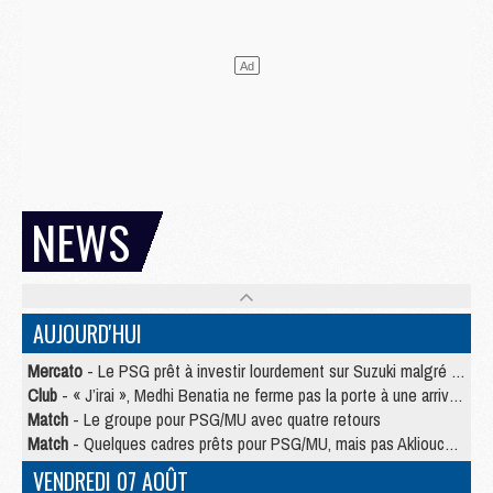
NEWS
AUJOURD'HUI
Mercato
- Le PSG prêt à investir lourdement sur Suzuki malgré Safonov et Chevalier
Club
- « J’irai », Medhi Benatia ne ferme pas la porte à une arrivée au PSG
Match
- Le groupe pour PSG/MU avec quatre retours
Match
- Quelques cadres prêts pour PSG/MU, mais pas Akliouche ?
VENDREDI 07 AOÛT