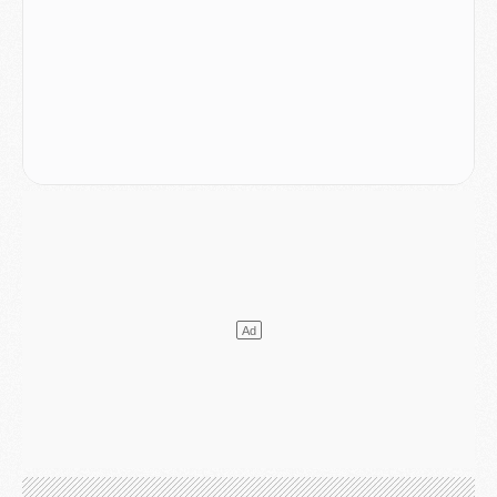
Discipline
- Un arbitre inattendu, mais porte-bonheur pour Lens/PSG
Match
- Majorque/PSG, sur quelle chaine et à quelle heure regarder le match ?
Mercato
- Le plan du PSG pour Suzuki et Chevalier se précise
Mercato
- L'Ajax refuse la première offre du PSG pour Godts
Mercato
- Le PSG veut accélérer, Ferran Torres temporise
Mercato
- Liverpool encore très loin du compte pour Barcola
LUNDI 03 AOÛT
Match
- Podcast CulturePSG : Mercato (Godts, Suzuki, Akliouche, Barcola, etc)
Mercato
- L'Ajax attend bien plus de 45M pour Mika Godts
Club
- Quatre retours importants dans le groupe du PSG, et un plus discret
Mercato
- Ayari file en Ligue 2
Club
- Le PSG s'associe avec un géant de la tech
Mercato
- Vu d'Italie, le transfert de Suzuki au PSG est bien engagé
Mercato
- Ferran Torres ne serait pas à vendre, mais...
Europe
- Gros coup dur pour Aston Villa avant de croiser le PSG
DIMANCHE 02 AOÛT
Mercato
- Le transfert de Kolo Muani à la Juventus est officiel
Mercato
- [MAJ] Le PSG a fait une grosse offre à Parme pour Suzuki