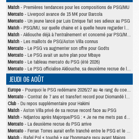
Match
- Premières tendances pour les compositions de PSG/MU
Mercato
- Liverpool avance de 15 M€ pour Barcola
Mercato
- Un jeune lancé par Luis Enrique fait ses adieux au PSG
Match
- PSG/MU, sur quelle chaine et à quelle heure regarder le match ?
Match
- Akliouche déjà à l'entraînement et concerné par PSG/MU ?
Match
- Les maillots de PSG/Aston Villa connus
Mercato
- Le PSG va augmenter son offre pour Godts
Mercato
- Le PSG avait un autre plan pour Mbaye
Mercato
- Le tableau mercato du PSG (été 2026)
Mercato
- Le PSG officialise Akliouche, sa deuxième recrue de l’été
JEUDI 06 AOÛT
Europe
- Pourquoi le PSG redémarre 2026/27 au 4e rang du coefficient UEFA
Mercato
- Contrat de 7 ans et transfert record pour Diomandé loin du PSG
Club
- Du repos supplémentaire pour Hakimi
Match
- Aston Villa privé de sa recrue record face au PSG
Match
- Ndjantou après Majorque/PSG : « Je ne me mets pas de plafond »
Mercato
- La deuxième recrue du PSG arrive
Mercato
- Ferran Torres aurait enfin tranché entre le PSG et le Barça
Match
- Rafel Pol « touché » par l'hommage reçu avant Majorque/PSG