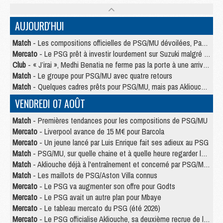
AUJOURD'HUI
Match
- Les compositions officielles de PSG/MU dévoilées, Pacho titulaire
Mercato
- Le PSG prêt à investir lourdement sur Suzuki malgré Safonov et Chevalier
Club
- « J’irai », Medhi Benatia ne ferme pas la porte à une arrivée au PSG
Match
- Le groupe pour PSG/MU avec quatre retours
Match
- Quelques cadres prêts pour PSG/MU, mais pas Akliouche ?
VENDREDI 07 AOÛT
Match
- Premières tendances pour les compositions de PSG/MU
Mercato
- Liverpool avance de 15 M€ pour Barcola
Mercato
- Un jeune lancé par Luis Enrique fait ses adieux au PSG
Match
- PSG/MU, sur quelle chaine et à quelle heure regarder le match ?
Match
- Akliouche déjà à l'entraînement et concerné par PSG/MU ?
Match
- Les maillots de PSG/Aston Villa connus
Mercato
- Le PSG va augmenter son offre pour Godts
Mercato
- Le PSG avait un autre plan pour Mbaye
Mercato
- Le tableau mercato du PSG (été 2026)
Mercato
- Le PSG officialise Akliouche, sa deuxième recrue de l’été