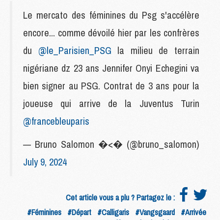
Le mercato des féminines du Psg s'accélère
encore... comme dévoilé hier par les confrères
du
@le_Parisien_PSG
la milieu de terrain
nigériane dz 23 ans Jennifer Onyi Echegini va
bien signer au PSG. Contrat de 3 ans pour la
joueuse qui arrive de la Juventus Turin
@francebleuparis
— Bruno Salomon �<� (@bruno_salomon)
July 9, 2024
Cet article vous a plu ? Partagez le :
#Féminines
#Départ
#Calligaris
#Vangsgaard
#Arrivée