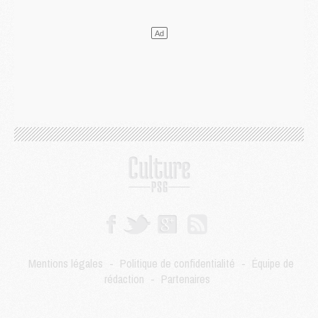
Club
- Quatre retours importants dans le groupe du PSG, et un plus discret
Mercato
- Ayari file en Ligue 2
Club
- Le PSG s'associe avec un géant de la tech
Mercato
- Vu d'Italie, le transfert de Suzuki au PSG est bien engagé
Mercato
- Ferran Torres ne serait pas à vendre, mais...
Europe
- Gros coup dur pour Aston Villa avant de croiser le PSG
DIMANCHE 02 AOÛT
Mercato
- Le transfert de Kolo Muani à la Juventus est officiel
Mercato
- [MAJ] Le PSG a fait une grosse offre à Parme pour Suzuki
Mercato
- Le PSG a envoyé une première offre pour Mika Godts
Club
- Après Pacho, d'autres retours en vue
Mercato
- Changement de dernière minute pour Kolo Muani
SAMEDI 01 AOÛT
Mercato
- L'agent de Mika Godts confirme un accord avec le PSG
Club
- Quels numéros de maillot pour Akliouche et Digne au PSG ?
Mentions légales
-
Politique de confidentialité
-
Équipe de
Match
- Un hommage prévu lors de Brest/PSG
rédaction
-
Partenaires
Mercato
- Le PSG et le Barça ont rendez-vous pour Ferran Torres
Mercato
- Guéla Doué dans les listes du PSG