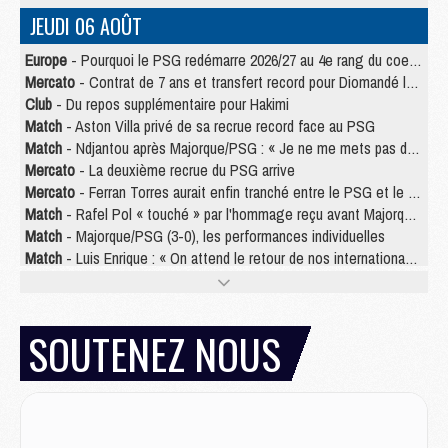
JEUDI 06 AOÛT
Europe
- Pourquoi le PSG redémarre 2026/27 au 4e rang du coefficient UEFA
Mercato
- Contrat de 7 ans et transfert record pour Diomandé loin du PSG
Club
- Du repos supplémentaire pour Hakimi
Match
- Aston Villa privé de sa recrue record face au PSG
Match
- Ndjantou après Majorque/PSG : « Je ne me mets pas de plafond »
Mercato
- La deuxième recrue du PSG arrive
Mercato
- Ferran Torres aurait enfin tranché entre le PSG et le Barça
Match
- Rafel Pol « touché » par l'hommage reçu avant Majorque/PSG
Match
- Majorque/PSG (3-0), les performances individuelles
Match
- Luis Enrique : « On attend le retour de nos internationaux »
MERCREDI 05 AOÛT
Match
- Majorque/PSG (3-0), le résumé et les buts en video
SOUTENEZ NOUS
Match
- Majorque/PSG (3-0), reprise compliquée pour Paris
Match
- Les compositions officielles de Majorque/PSG avec Kvara et de nombreux jeunes
Club
- Casquettes, maillots de bain, padel, le PSG lance sa collection été
Match
- Un des nouveaux maillots pour Majorque/PSG
Mercato
- Le PSG prépare une nouvelle offre pour Suzuki