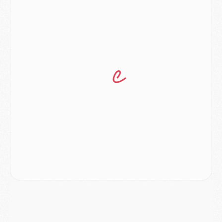
Mercato
- Le transfert de Ferran Torres au PSG réglé avant le 12 août ?
Match
- Le groupe pour Majorque/PSG avec 11 absents
Mercato
- Le PSG officialise un quatrième prêt
Mercato
- Liverpool ne veut pas que Barcola au PSG
Match
- Majorque/PSG, quelle compo pour le premier match de la saison 2026/27 ?
MARDI 04 AOÛT
Europe
- Les chapeaux provisoires de la Ligue des champions 2026/27
Podcast
- Podcast CulturePSG : Akliouche présenté par un fan de Monaco
Club
- Le PSG dévoile sa première collection d'entraînement pour 2026/2027
Discipline
- Un arbitre inattendu, mais porte-bonheur pour Lens/PSG
Match
- Majorque/PSG, sur quelle chaine et à quelle heure regarder le match ?
Mercato
- Le plan du PSG pour Suzuki et Chevalier se précise
Mercato
- L'Ajax refuse la première offre du PSG pour Godts
Mercato
- Le PSG veut accélérer, Ferran Torres temporise
Mercato
- Liverpool encore très loin du compte pour Barcola
LUNDI 03 AOÛT
Match
- Podcast CulturePSG : Mercato (Godts, Suzuki, Akliouche, Barcola, etc)
Mercato
- L'Ajax attend bien plus de 45M pour Mika Godts