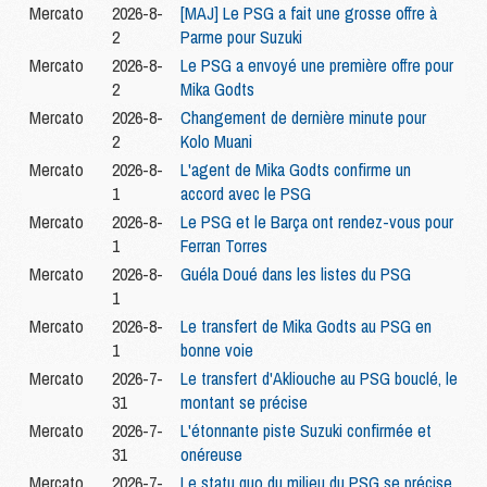
Mercato
2026-8-
[MAJ] Le PSG a fait une grosse offre à
2
Parme pour Suzuki
Mercato
2026-8-
Le PSG a envoyé une première offre pour
2
Mika Godts
Mercato
2026-8-
Changement de dernière minute pour
2
Kolo Muani
Mercato
2026-8-
L'agent de Mika Godts confirme un
1
accord avec le PSG
Mercato
2026-8-
Le PSG et le Barça ont rendez-vous pour
1
Ferran Torres
Mercato
2026-8-
Guéla Doué dans les listes du PSG
1
Mercato
2026-8-
Le transfert de Mika Godts au PSG en
1
bonne voie
Mercato
2026-7-
Le transfert d'Akliouche au PSG bouclé, le
31
montant se précise
Mercato
2026-7-
L'étonnante piste Suzuki confirmée et
31
onéreuse
Mercato
2026-7-
Le statu quo du milieu du PSG se précise