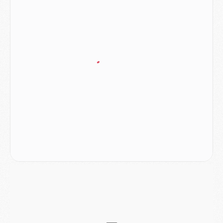
DIMANCHE 02 AOÛT
Mercato
- Le transfert de Kolo Muani à la Juventus est officiel
Mercato
- [MAJ] Le PSG a fait une grosse offre à Parme pour Suzuki
Mercato
- Le PSG a envoyé une première offre pour Mika Godts
Club
- Après Pacho, d'autres retours en vue
Mercato
- Changement de dernière minute pour Kolo Muani
SAMEDI 01 AOÛT
Mercato
- L'agent de Mika Godts confirme un accord avec le PSG
Club
- Quels numéros de maillot pour Akliouche et Digne au PSG ?
Match
- Un hommage prévu lors de Brest/PSG
Mercato
- Le PSG et le Barça ont rendez-vous pour Ferran Torres
Mercato
- Guéla Doué dans les listes du PSG
Mercato
- Le transfert de Mika Godts au PSG en bonne voie
VENDREDI 31 JUILLET
Match
- Un diffuseur annoncé pour les deux premiers matchs amicaux du PSG
Mercato
- Le transfert d'Akliouche au PSG bouclé, le montant se précise
Club
- Un retour majeur dans le groupe du PSG