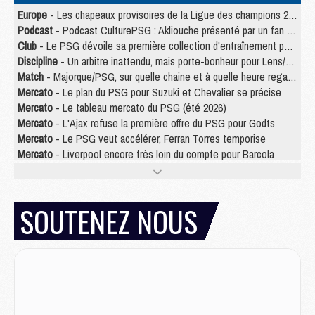
Europe
- Les chapeaux provisoires de la Ligue des champions 2026/27
Podcast
- Podcast CulturePSG : Akliouche présenté par un fan de Monaco
Club
- Le PSG dévoile sa première collection d'entraînement pour 2026/2027
Discipline
- Un arbitre inattendu, mais porte-bonheur pour Lens/PSG
Match
- Majorque/PSG, sur quelle chaine et à quelle heure regarder le match ?
Mercato
- Le plan du PSG pour Suzuki et Chevalier se précise
Mercato
- Le tableau mercato du PSG (été 2026)
Mercato
- L'Ajax refuse la première offre du PSG pour Godts
Mercato
- Le PSG veut accélérer, Ferran Torres temporise
Mercato
- Liverpool encore très loin du compte pour Barcola
LUNDI 03 AOÛT
Match
- Podcast CulturePSG : Mercato (Godts, Suzuki, Akliouche, Barcola, etc)
SOUTENEZ NOUS
Mercato
- L'Ajax attend bien plus de 45M pour Mika Godts
Club
- Quatre retours importants dans le groupe du PSG, et un plus discret
Mercato
- Ayari file en Ligue 2
Club
- Le PSG s'associe avec un géant de la tech
Mercato
- Vu d'Italie, le transfert de Suzuki au PSG est bien engagé
Mercato
- Ferran Torres ne serait pas à vendre, mais...
Europe
- Gros coup dur pour Aston Villa avant de croiser le PSG