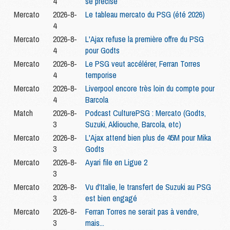
4
se précise
Mercato
2026-8-
Le tableau mercato du PSG (été 2026)
4
Mercato
2026-8-
L'Ajax refuse la première offre du PSG
4
pour Godts
Mercato
2026-8-
Le PSG veut accélérer, Ferran Torres
4
temporise
Mercato
2026-8-
Liverpool encore très loin du compte pour
4
Barcola
Match
2026-8-
Podcast CulturePSG : Mercato (Godts,
3
Suzuki, Akliouche, Barcola, etc)
Mercato
2026-8-
L'Ajax attend bien plus de 45M pour Mika
3
Godts
Mercato
2026-8-
Ayari file en Ligue 2
3
Mercato
2026-8-
Vu d'Italie, le transfert de Suzuki au PSG
3
est bien engagé
Mercato
2026-8-
Ferran Torres ne serait pas à vendre,
3
mais...