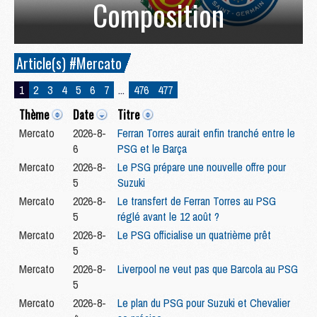
Composition
Article(s) #Mercato
1
2
3
4
5
6
7
...
476
477
Thème
Date
Titre
Mercato
2026-8-
Ferran Torres aurait enfin tranché entre le
6
PSG et le Barça
Mercato
2026-8-
Le PSG prépare une nouvelle offre pour
5
Suzuki
Mercato
2026-8-
Le transfert de Ferran Torres au PSG
5
réglé avant le 12 août ?
Mercato
2026-8-
Le PSG officialise un quatrième prêt
5
Mercato
2026-8-
Liverpool ne veut pas que Barcola au PSG
5
Mercato
2026-8-
Le plan du PSG pour Suzuki et Chevalier