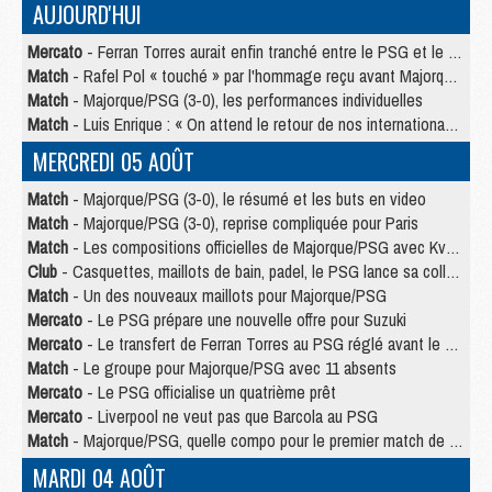
AUJOURD'HUI
Mercato
- Ferran Torres aurait enfin tranché entre le PSG et le Barça
Match
- Rafel Pol « touché » par l'hommage reçu avant Majorque/PSG
Match
- Majorque/PSG (3-0), les performances individuelles
Match
- Luis Enrique : « On attend le retour de nos internationaux »
MERCREDI 05 AOÛT
Match
- Majorque/PSG (3-0), le résumé et les buts en video
Match
- Majorque/PSG (3-0), reprise compliquée pour Paris
Match
- Les compositions officielles de Majorque/PSG avec Kvara et de nombreux jeunes
Club
- Casquettes, maillots de bain, padel, le PSG lance sa collection été
Match
- Un des nouveaux maillots pour Majorque/PSG
Mercato
- Le PSG prépare une nouvelle offre pour Suzuki
Mercato
- Le transfert de Ferran Torres au PSG réglé avant le 12 août ?
Match
- Le groupe pour Majorque/PSG avec 11 absents
Mercato
- Le PSG officialise un quatrième prêt
Mercato
- Liverpool ne veut pas que Barcola au PSG
Match
- Majorque/PSG, quelle compo pour le premier match de la saison 2026/27 ?
MARDI 04 AOÛT