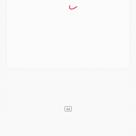
Mercato
- Changement de dernière minute pour Kolo Muani
SAMEDI 01 AOÛT
Mercato
- L'agent de Mika Godts confirme un accord avec le PSG
Club
- Quels numéros de maillot pour Akliouche et Digne au PSG ?
Match
- Un hommage prévu lors de Brest/PSG
Mercato
- Le PSG et le Barça ont rendez-vous pour Ferran Torres
Mercato
- Guéla Doué dans les listes du PSG
Mercato
- Le transfert de Mika Godts au PSG en bonne voie
VENDREDI 31 JUILLET
Match
- Un diffuseur annoncé pour les deux premiers matchs amicaux du PSG
Mercato
- Le transfert d'Akliouche au PSG bouclé, le montant se précise
Club
- Un retour majeur dans le groupe du PSG
Club
- [MAJ] Ndjantou et deux jeunes du PSG annoncés dans un tournoi U21
Mercato
- L'étonnante piste Suzuki confirmée et onéreuse
JEUDI 30 JUILLET
Sélections
- Ancelotti fait le ménage au Brésil mais veut garder Marquinhos
Mercato
- Le statu quo du milieu du PSG se précise