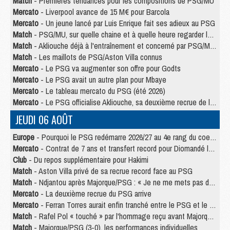
Match
- Premières tendances pour les compositions de PSG/MU
Mercato
- Liverpool avance de 15 M€ pour Barcola
Mercato
- Un jeune lancé par Luis Enrique fait ses adieux au PSG
Match
- PSG/MU, sur quelle chaine et à quelle heure regarder le match ?
Match
- Akliouche déjà à l'entraînement et concerné par PSG/MU ?
Match
- Les maillots de PSG/Aston Villa connus
Mercato
- Le PSG va augmenter son offre pour Godts
Mercato
- Le PSG avait un autre plan pour Mbaye
Mercato
- Le tableau mercato du PSG (été 2026)
Mercato
- Le PSG officialise Akliouche, sa deuxième recrue de l’été
JEUDI 06 AOÛT
Europe
- Pourquoi le PSG redémarre 2026/27 au 4e rang du coefficient UEFA
Mercato
- Contrat de 7 ans et transfert record pour Diomandé loin du PSG
Club
- Du repos supplémentaire pour Hakimi
Match
- Aston Villa privé de sa recrue record face au PSG
Match
- Ndjantou après Majorque/PSG : « Je ne me mets pas de plafond »
Mercato
- La deuxième recrue du PSG arrive
Mercato
- Ferran Torres aurait enfin tranché entre le PSG et le Barça
Match
- Rafel Pol « touché » par l'hommage reçu avant Majorque/PSG
Match
- Majorque/PSG (3-0), les performances individuelles