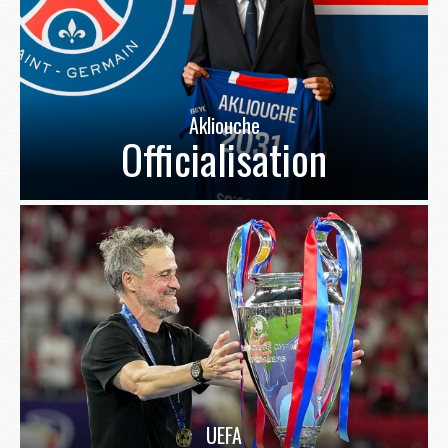
Akliouche
Officialisation
UEFA