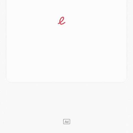
Match
- Majorque/PSG, sur quelle chaine et à quelle heure regarder le match ?
Mercato
- Le plan du PSG pour Suzuki et Chevalier se précise
Mercato
- L'Ajax refuse la première offre du PSG pour Godts
Mercato
- Le PSG veut accélérer, Ferran Torres temporise
Mercato
- Liverpool encore très loin du compte pour Barcola
LUNDI 03 AOÛT
Match
- Podcast CulturePSG : Mercato (Godts, Suzuki, Akliouche, Barcola, etc)
Mercato
- L'Ajax attend bien plus de 45M pour Mika Godts
Club
- Quatre retours importants dans le groupe du PSG, et un plus discret
Mercato
- Ayari file en Ligue 2
Club
- Le PSG s'associe avec un géant de la tech
Mercato
- Vu d'Italie, le transfert de Suzuki au PSG est bien engagé
Mercato
- Ferran Torres ne serait pas à vendre, mais...
Europe
- Gros coup dur pour Aston Villa avant de croiser le PSG
DIMANCHE 02 AOÛT
Mercato
- Le transfert de Kolo Muani à la Juventus est officiel
Mercato
- [MAJ] Le PSG a fait une grosse offre à Parme pour Suzuki
Mercato
- Le PSG a envoyé une première offre pour Mika Godts