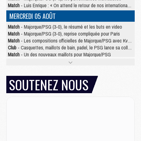
Match
- Luis Enrique : « On attend le retour de nos internationaux »
MERCREDI 05 AOÛT
Match
- Majorque/PSG (3-0), le résumé et les buts en video
Match
- Majorque/PSG (3-0), reprise compliquée pour Paris
Match
- Les compositions officielles de Majorque/PSG avec Kvara et de nombreux jeunes
Club
- Casquettes, maillots de bain, padel, le PSG lance sa collection été
Match
- Un des nouveaux maillots pour Majorque/PSG
Mercato
- Le PSG prépare une nouvelle offre pour Suzuki
Mercato
- Le transfert de Ferran Torres au PSG réglé avant le 12 août ?
Match
- Le groupe pour Majorque/PSG avec 11 absents
SOUTENEZ NOUS
Mercato
- Le PSG officialise un quatrième prêt
Mercato
- Liverpool ne veut pas que Barcola au PSG
Match
- Majorque/PSG, quelle compo pour le premier match de la saison 2026/27 ?
MARDI 04 AOÛT
Europe
- Les chapeaux provisoires de la Ligue des champions 2026/27
Podcast
- Podcast CulturePSG : Akliouche présenté par un fan de Monaco
Club
- Le PSG dévoile sa première collection d'entraînement pour 2026/2027
Discipline
- Un arbitre inattendu, mais porte-bonheur pour Lens/PSG