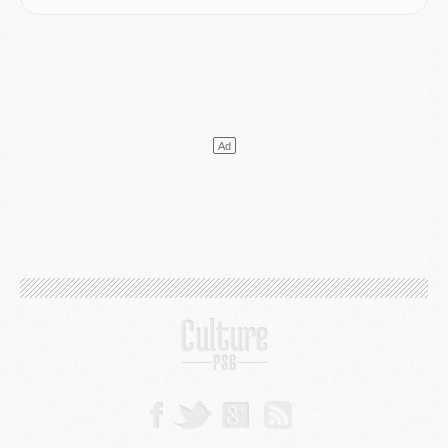
Mercato
- Vu d'Italie, le transfert de Suzuki au PSG est bien engagé
Mercato
- Ferran Torres ne serait pas à vendre, mais...
Europe
- Gros coup dur pour Aston Villa avant de croiser le PSG
DIMANCHE 02 AOÛT
Mercato
- Le transfert de Kolo Muani à la Juventus est officiel
Mercato
- [MAJ] Le PSG a fait une grosse offre à Parme pour Suzuki
Mercato
- Le PSG a envoyé une première offre pour Mika Godts
Club
- Après Pacho, d'autres retours en vue
Mercato
- Changement de dernière minute pour Kolo Muani
SAMEDI 01 AOÛT
Mercato
- L'agent de Mika Godts confirme un accord avec le PSG
Club
- Quels numéros de maillot pour Akliouche et Digne au PSG ?
Match
- Un hommage prévu lors de Brest/PSG
Mercato
- Le PSG et le Barça ont rendez-vous pour Ferran Torres
Mercato
- Guéla Doué dans les listes du PSG
Mercato
- Le transfert de Mika Godts au PSG en bonne voie
VENDREDI 31 JUILLET