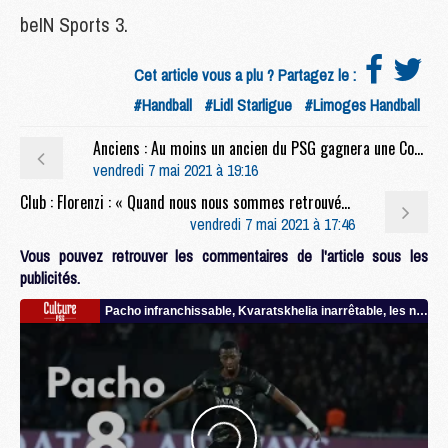
beIN Sports 3.
Cet article vous a plu ? Partagez le :
#Handball
#Lidl Starligue
#Limoges Handball
Anciens : Au moins un ancien du PSG gagnera une Coupe d'Europe cette saison
vendredi 7 mai 2021 à 19:16
Club : Florenzi : « Quand nous nous sommes retrouvés après Manchester, c'était comme un enterrement »
vendredi 7 mai 2021 à 17:46
Vous pouvez retrouver les commentaires de l'article sous les
publicités.