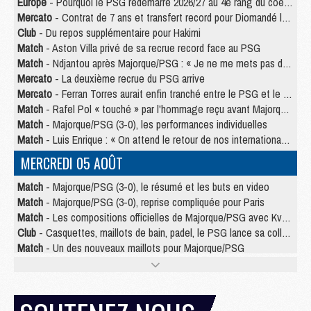
Europe
- Pourquoi le PSG redémarre 2026/27 au 4e rang du coefficient UEFA
Mercato
- Contrat de 7 ans et transfert record pour Diomandé loin du PSG
Club
- Du repos supplémentaire pour Hakimi
Match
- Aston Villa privé de sa recrue record face au PSG
Match
- Ndjantou après Majorque/PSG : « Je ne me mets pas de plafond »
Mercato
- La deuxième recrue du PSG arrive
Mercato
- Ferran Torres aurait enfin tranché entre le PSG et le Barça
Match
- Rafel Pol « touché » par l'hommage reçu avant Majorque/PSG
Match
- Majorque/PSG (3-0), les performances individuelles
Match
- Luis Enrique : « On attend le retour de nos internationaux »
MERCREDI 05 AOÛT
Match
- Majorque/PSG (3-0), le résumé et les buts en video
Match
- Majorque/PSG (3-0), reprise compliquée pour Paris
Match
- Les compositions officielles de Majorque/PSG avec Kvara et de nombreux jeunes
Club
- Casquettes, maillots de bain, padel, le PSG lance sa collection été
Match
- Un des nouveaux maillots pour Majorque/PSG
Mercato
- Le PSG prépare une nouvelle offre pour Suzuki
Mercato
- Le transfert de Ferran Torres au PSG réglé avant le 12 août ?
Match
- Le groupe pour Majorque/PSG avec 11 absents
Mercato
- Le PSG officialise un quatrième prêt