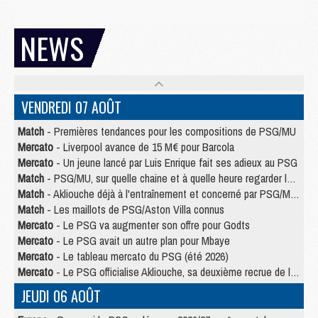
NEWS
VENDREDI 07 AOÛT
Match
- Premières tendances pour les compositions de PSG/MU
Mercato
- Liverpool avance de 15 M€ pour Barcola
Mercato
- Un jeune lancé par Luis Enrique fait ses adieux au PSG
Match
- PSG/MU, sur quelle chaine et à quelle heure regarder le match ?
Match
- Akliouche déjà à l'entraînement et concerné par PSG/MU ?
Match
- Les maillots de PSG/Aston Villa connus
Mercato
- Le PSG va augmenter son offre pour Godts
Mercato
- Le PSG avait un autre plan pour Mbaye
Mercato
- Le tableau mercato du PSG (été 2026)
Mercato
- Le PSG officialise Akliouche, sa deuxième recrue de l’été
JEUDI 06 AOÛT