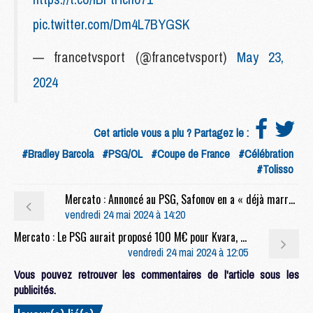
pic.twitter.com/Dm4L7BYGSK
— francetvsport (@francetvsport)
May 23,
2024
Cet article vous a plu ? Partagez le :
#Bradley Barcola
#PSG/OL
#Coupe de France
#Célébration
#Tolisso
Mercato : Annoncé au PSG, Safonov en a « déjà marre des croissants »
vendredi 24 mai 2024 à 14:20
Mercato : Le PSG aurait proposé 100 M€ pour Kvara, dénouement avant l'Euro ?
vendredi 24 mai 2024 à 12:05
Vous pouvez retrouver les commentaires de l'article sous les
publicités.