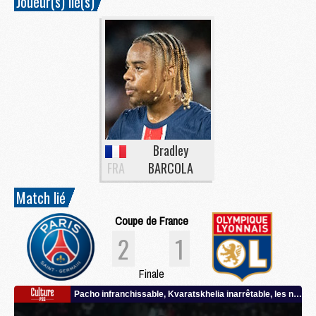
Joueur(s) lié(s)
Bradley
FRA
BARCOLA
Match lié
Coupe de France
2
1
Finale