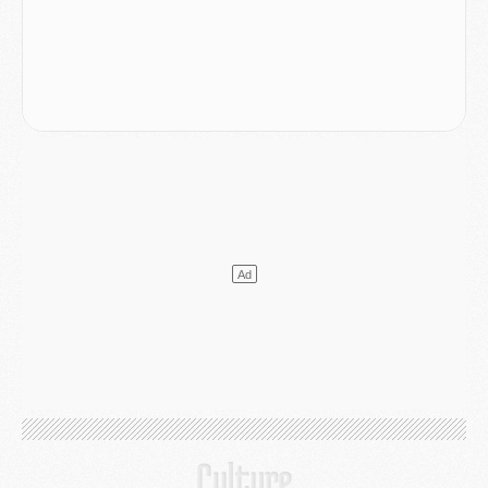
SAMEDI 01 AOÛT
Mercato
- L'agent de Mika Godts confirme un accord avec le PSG
Club
- Quels numéros de maillot pour Akliouche et Digne au PSG ?
Match
- Un hommage prévu lors de Brest/PSG
Mercato
- Le PSG et le Barça ont rendez-vous pour Ferran Torres
Mercato
- Guéla Doué dans les listes du PSG
Mercato
- Le transfert de Mika Godts au PSG en bonne voie
VENDREDI 31 JUILLET
Match
- Un diffuseur annoncé pour les deux premiers matchs amicaux du PSG
Mercato
- Le transfert d'Akliouche au PSG bouclé, le montant se précise
Club
- Un retour majeur dans le groupe du PSG
Club
- [MAJ] Ndjantou et deux jeunes du PSG annoncés dans un tournoi U21
Mercato
- L'étonnante piste Suzuki confirmée et onéreuse
JEUDI 30 JUILLET
Sélections
- Ancelotti fait le ménage au Brésil mais veut garder Marquinhos
Mercato
- Le statu quo du milieu du PSG se précise
Club
- Le PSG plutôt que la FIFA pour Al-Khelaïfi, poussé par l'UEFA ?