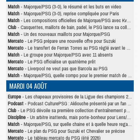
Match
- Majorque/PSG (3-0), le résumé et les buts en video
Match
- Majorque/PSG (3-0), reprise compliquée pour Paris
Match
- Les compositions officielles de Majorque/PSG avec Kvara et de nombreux jeunes
Club
- Casquettes, maillots de bain, padel, le PSG lance sa collection été
Match
- Un des nouveaux maillots pour Majorque/PSG
Mercato
- Le PSG prépare une nouvelle offre pour Suzuki
Mercato
- Le transfert de Ferran Torres au PSG réglé avant le 12 août ?
Match
- Le groupe pour Majorque/PSG avec 11 absents
Mercato
- Le PSG officialise un quatrième prêt
Mercato
- Liverpool ne veut pas que Barcola au PSG
Match
- Majorque/PSG, quelle compo pour le premier match de la saison 2026/27 ?
MARDI 04 AOÛT
Europe
- Les chapeaux provisoires de la Ligue des champions 2026/27
Podcast
- Podcast CulturePSG : Akliouche présenté par un fan de Monaco
Club
- Le PSG dévoile sa première collection d'entraînement pour 2026/2027
Discipline
- Un arbitre inattendu, mais porte-bonheur pour Lens/PSG
Match
- Majorque/PSG, sur quelle chaine et à quelle heure regarder le match ?
Mercato
- Le plan du PSG pour Suzuki et Chevalier se précise
Mercato
- Le tableau mercato du PSG (été 2026)