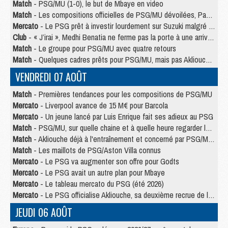
Match
- PSG/MU (1-0), le but de Mbaye en video
Match
- Les compositions officielles de PSG/MU dévoilées, Pacho titulaire
Mercato
- Le PSG prêt à investir lourdement sur Suzuki malgré Safonov et Chevalier
Club
- « J’irai », Medhi Benatia ne ferme pas la porte à une arrivée au PSG
Match
- Le groupe pour PSG/MU avec quatre retours
Match
- Quelques cadres prêts pour PSG/MU, mais pas Akliouche ?
VENDREDI 07 AOÛT
Match
- Premières tendances pour les compositions de PSG/MU
Mercato
- Liverpool avance de 15 M€ pour Barcola
Mercato
- Un jeune lancé par Luis Enrique fait ses adieux au PSG
Match
- PSG/MU, sur quelle chaine et à quelle heure regarder le match ?
Match
- Akliouche déjà à l'entraînement et concerné par PSG/MU ?
Match
- Les maillots de PSG/Aston Villa connus
Mercato
- Le PSG va augmenter son offre pour Godts
Mercato
- Le PSG avait un autre plan pour Mbaye
Mercato
- Le tableau mercato du PSG (été 2026)
Mercato
- Le PSG officialise Akliouche, sa deuxième recrue de l’été
JEUDI 06 AOÛT