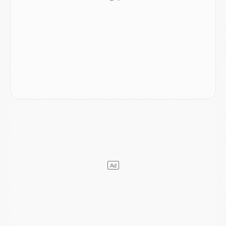
Mercato
- Liverpool ne veut pas que Barcola au PSG
Match
- Majorque/PSG, quelle compo pour le premier match de la saison 2026/27 ?
MARDI 04 AOÛT
Europe
- Les chapeaux provisoires de la Ligue des champions 2026/27
Podcast
- Podcast CulturePSG : Akliouche présenté par un fan de Monaco
Club
- Le PSG dévoile sa première collection d'entraînement pour 2026/2027
Discipline
- Un arbitre inattendu, mais porte-bonheur pour Lens/PSG
Match
- Majorque/PSG, sur quelle chaine et à quelle heure regarder le match ?
Mercato
- Le plan du PSG pour Suzuki et Chevalier se précise
Mercato
- L'Ajax refuse la première offre du PSG pour Godts
Mercato
- Le PSG veut accélérer, Ferran Torres temporise
Mercato
- Liverpool encore très loin du compte pour Barcola
LUNDI 03 AOÛT
Match
- Podcast CulturePSG : Mercato (Godts, Suzuki, Akliouche, Barcola, etc)
Mercato
- L'Ajax attend bien plus de 45M pour Mika Godts
Club
- Quatre retours importants dans le groupe du PSG, et un plus discret
Mercato
- Ayari file en Ligue 2
Club
- Le PSG s'associe avec un géant de la tech